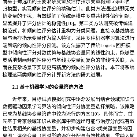
而基于筛选出的主要混杂变量及治疗指示变量构建Logistic回
归模型，实现倾向性评分的精确估计。此类方法通过减弱无关
协变量的干扰，有效缓解了传统建模中多重共线性偏倚问题，
显著提升了评分估计的稳健性[10]。第二类方法则突破传统建
模范式，将倾向性评分估计重构为分类问题，直接以基线协变
量与治疗指示变量作为输入特征，采用多种机器学习算法进行
端到端的倾向性评分预测。该方法摒弃了传统Logistic回归模
型中倾向性评分对数优势与基线协变量间的线性约束，能够更
灵活地刻画倾向性评分与基线协变量间复杂的非线性关联，从
而在复杂场景下实现更高精度的倾向性评分估计。本节将系统
梳理这两类倾向性评分计算新方法的研究进展。
2.1 基于机器学习的变量筛选方法
近年来，目标试验模拟研究中逐渐发展出结合领域知识与
数据驱动因果学习算法的倾向性评分协变量选择策略，该策略
已成为基线协变量筛选中较为流行的方案[10]。具体而言，首
先基于专家领域知识从数据库中筛选出可能与治疗分配或有效
性结果相关的基线协变量，并初步构建包含3类关键变量的因
果图：混杂变量（同时影响治疗分配与有效性结果，需纳入倾