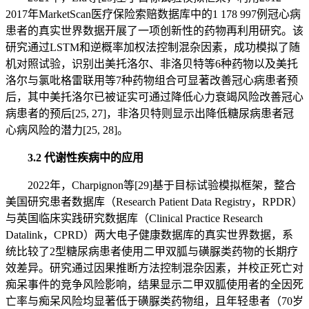
2017年MarketScan医疗保险索赔数据库中的1 178 997例冠心病
患者的真实世界数据开展了一项创新性的药物再利用研究。该
研究通过LSTM和逆概率加权法控制混杂因素，成功模拟了随
机对照试验，识别出美托洛尔、非洛贝特等6种药物以及美托
洛尔与氯吡格雷联用等7种药物组合可显著改善冠心病患者预
后，其中美托洛尔已被证实可通过降低心力衰竭风险改善冠心
病患者的预后[25, 27]，非洛贝特则显示出降低糖尿病患者冠
心病风险的潜力[25, 28]。
3.2 代谢性疾病中的应用
2022年，Charpignon等[29]基于目标试验模拟框架，整合
美国研究患者数据库（Research Patient Data Registry，RPDR）
与英国临床实践研究数据库（Clinical Practice Research
Datalink，CPRD）两大电子健康数据库的真实世界数据，系
统比较了2型糖尿病患者使用二甲双胍与磺脲类药物的长期疗
效差异。研究通过因果推断方法控制混杂因素，并校正死亡对
痴呆事件的竞争风险影响，结果显示二甲双胍使用者的全因死
亡率与痴呆风险均显著低于磺脲类药物组，且年轻患者（70岁