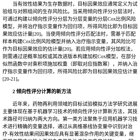
当有效性结果为生存数据时，目标因果效应通常定义为试
验组与对照组间的生存风险比。当采用倾向性评分分层法时，
可通过构建以倾向性评分分层为分层变量的分层Cox比例风险
模型，并将治疗指示变量作为回归项，所得风险比即为目标因
果效应估计量[20]。当使用倾向性评分匹配法时，需基于匹配
样本构建Cox比例风险模型并纳入治疗指示变量，其风险比可
作为目标因果效应的估计量[20]。若应用倾向性评分加权法，
则需通过逆概率加权或其改进版本构建加权Cox模型，在部分
似然函数中对乘积项施加权重（即取对应指数幂），并纳入治
疗指示变量作为回归项，所得风险比即为目标因果效应估计量
[20-21]。
2 倾向性评分计算的新方法
近年来，药物再利用领域的目标试验模拟方法学研究进展
主要体现在基于机器学习技术的倾向性评分计算新方法，其技
术路径可归纳为两大方向。第一类方法聚焦于应用机器学习技
术进行精确的变量选择，通过从高维基线协变量中识别对治
疗-有效性结果间因果效应具有显著混杂作用的关键变量，继