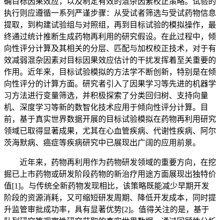
确目标因果效应，以及制定有效的混杂因素校正策略。试验的
执行则应遵循一系列严谨步骤：从受试者筛选与受试药物信息
提取，到构建试验组与对照组，再到目标试验的模拟操作，最
终通过统计推断生成药物再利用的研究假设。在此过程中，倾
向性评分计算及其相关的分层、匹配与加权校正技术，对于有
效减弱混杂因素对目标因果效应估计的干扰发挥着至关重要的
作用。近年来，目标试验模拟的方法学不断创新，特别是在倾
向性评分的计算方面。研究者引入了因果学习等先进的机器学
习方法进行变量筛选，并积极探索了分类回归树、支持向量
机、深度学习等新的数智化技术应用于倾向性评分计算。目
前，基于真实世界数据开展的目标试验模拟在药物再利用研究
领域已取得显著成果，尤其在心血管疾病、代谢性疾病、阿尔
茨海默病、癌症等疾病研究中已展现出广阔的应用前景。
近年来，药物再利用作为药物研发领域的重要方向，在挖
掘已上市药物或研发阶段药物的新治疗用途方面展现出独特价
值[1]。与传统全新药物发现相比，该策略既能减少早期开发
阶段的资源消耗，又可缩短研发周期、降低开发成本，同时提
升监管审批成功率，具有显著优势[2]。值得关注的是，基于