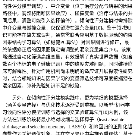
向性评分模型调整）、中介变量（位于治疗分配与结果的因果
路径中，调整将阻断因果效应）、碰撞变量（治疗与结果的共
同后果，调整可能引入选择偏倚）。倾向性评分建模时需排除
中介变量与碰撞变量，仅保留潜在混杂变量[10]。鉴于领域知
识可能存在缺失或误判，通常需联合应用基于数据驱动的约束
因果结构学习算法（如稳健PC算法）对因果图进行修正，最
终依据修正后的因果图确定需调整的混杂变量集合[10]。该策
略通过自动化筛选高维变量，有效缓解了真实世界数据（如含
数百个指标的电子健康记录）中的维度灾难问题，同时维持临
床可解释性。针对作用机制尚未明确的适应证开展探索性研究
时，结合领域知识与因果学习的变量筛选技术可深度挖掘潜在
混杂因素，弥补先验知识不足的缺陷。
另外，在倾向性评分建模实践中，更为精细的模型选择
（涵盖变量选择）与优化技术逐渐受到重视。以新型“机器学
习倾向性评分模型训练与选择的交叉验证算法”[10]为例，该
方法在训练阶段将最小绝对收缩与选择算子（least absolute
shrinkage and selection operator，LASSO）和岭回归的正则化超
参数作为关键调优对象，并在交叉验证中实施双重评估：基于