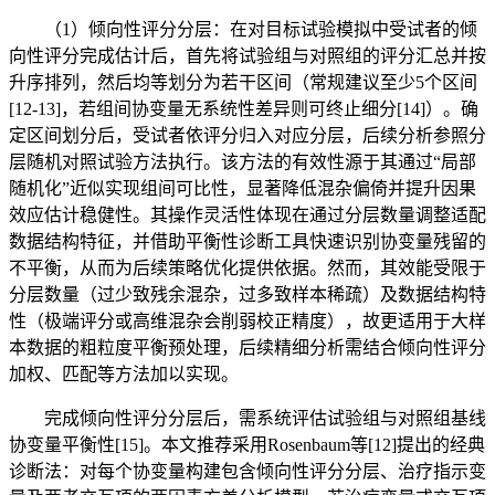
（1）倾向性评分分层：在对目标试验模拟中受试者的倾
向性评分完成估计后，首先将试验组与对照组的评分汇总并按
升序排列，然后均等划分为若干区间（常规建议至少5个区间
[12-13]，若组间协变量无系统性差异则可终止细分[14]）。确
定区间划分后，受试者依评分归入对应分层，后续分析参照分
层随机对照试验方法执行。该方法的有效性源于其通过“局部
随机化”近似实现组间可比性，显著降低混杂偏倚并提升因果
效应估计稳健性。其操作灵活性体现在通过分层数量调整适配
数据结构特征，并借助平衡性诊断工具快速识别协变量残留的
不平衡，从而为后续策略优化提供依据。然而，其效能受限于
分层数量（过少致残余混杂，过多致样本稀疏）及数据结构特
性（极端评分或高维混杂会削弱校正精度），故更适用于大样
本数据的粗粒度平衡预处理，后续精细分析需结合倾向性评分
加权、匹配等方法加以实现。
完成倾向性评分分层后，需系统评估试验组与对照组基线
协变量平衡性[15]。本文推荐采用Rosenbaum等[12]提出的经典
诊断法：对每个协变量构建包含倾向性评分分层、治疗指示变