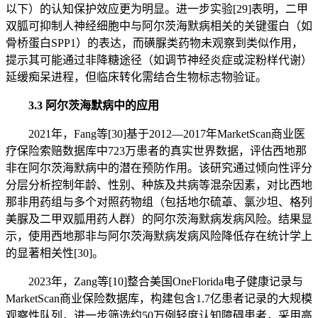
以下）的认知保护效应更为明显。进一步实验[29]表明，二甲
双胍可抑制人神经细胞中与阿尔茨海默病相关的关键蛋白（如
骨桥蛋白SPP1）的表达，而磺脲类药物未观察到类似作用，
提示其可能通过非降糖途径（如调节神经炎症或淀粉样代谢）
延缓痴呆进程，但临床转化需结合生物标志物验证。
3.3 阿尔茨海默病中的应用
2021年，Fang等[30]基于2012—2017年MarketScan商业医
疗保险索赔数据库中723万患者的真实世界数据，评估西地那
非在阿尔茨海默病中的潜在预防作用。该研究通过倾向性评分
分层分析控制年龄、性别、种族及共病等混杂因素，对比西地
那非用药组与多个对照药物组（包括地尔硫䓬、氯沙坦、格列
美脲及二甲双胍用药人群）的阿尔茨海默病发病风险。结果显
示，使用西地那非与阿尔茨海默病发病风险降低存在统计学上
的显著相关性[30]。
2023年，Zang等[10]整合美国OneFlorida电子健康记录与
MarketScan商业保险数据库，构建包含1.7亿患者记录的大规模
观察性队列，进一步筛选约50万例轻度认知障碍患者，采用高