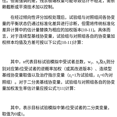
性。但需强调的是，残余极端权重可能导致估计不稳定，需依
赖截断或平滑技术加以控制。
在经过倾向性评分加权处理后，试验组与对照组间各协变
量的平衡状态仍通过标准化差异进行诊断，但需将传统标准化
差异计算中的估计量替换为相应的加权版本[10-11]。具体而
言，对于连续型基线协变量，试验组与对照组各自的协变量加
权样本均值及方差可按以下公式[10-11]计算：
其中，n代表目标试验模拟中受试者总数，w
、x
及z
则分
i
i
i
别对应第i位受试者的逆概率加权（或其改进版本）、连续型
基线协变量取值以及治疗指示变量（z
=1为试验组，z
=0为对
i
i
照组）。对于二分类基线协变量，试验组与对照组各自的协变
量加权发生率估计量应按公式7[11]计算：
其中，表示目标试验模拟中第i位受试者的二分类变量，
取值为0或1。