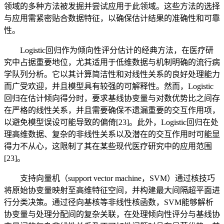
领域的多种方法被发掘并尝试应用于此领域。这些方法的选择
与应用需紧密贴合数据特征，以确保估计结果的准确性和可靠
性。
Logistic回归作为倾向性评分估计的经典方法，在医疗研
究中占据重要地位，尤其适用于低维数据与机制明确的流行病
学队列分析。它以其计算简洁性和对线性关系的良好处理能力
而广受欢迎，并且模型具有较强的可解释性。然而，Logistic
回归在估计倾向得分时，要求基线协变量与对数优势比之间存
在严格的线性关系，并且需要确保不遗漏重要的交互作用项，
以避免模型误设可能导致的偏倚[23]。此外，Logistic回归在处
理高维数据、复杂的非线性关系以及潜在的交互作用时可能显
得力不从心，这限制了其在某些现代医疗研究中的应用范围
[23]。
支持向量机（support vector machine，SVM）通过核技巧
将原始协变量映射至高维特征空间，并构建最大间隔超平面进
行分类决策。通过径向基核等非线性核函数，SVM能够解析
协变量与处理分配间的复杂关联，在处理倾向性评分与基线协