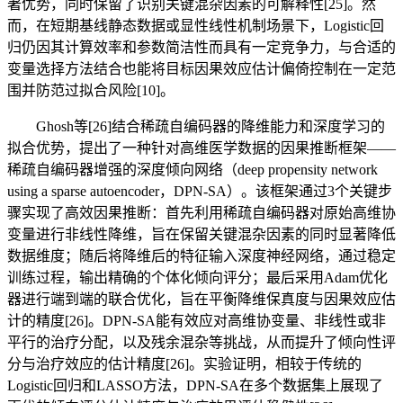
著优势，同时保留了识别关键混杂因素的可解释性[25]。然
而，在短期基线静态数据或显性线性机制场景下，Logistic回
归仍因其计算效率和参数简洁性而具有一定竞争力，与合适的
变量选择方法结合也能将目标因果效应估计偏倚控制在一定范
围并防范过拟合风险[10]。
Ghosh等[26]结合稀疏自编码器的降维能力和深度学习的
拟合优势，提出了一种针对高维医学数据的因果推断框架——
稀疏自编码器增强的深度倾向网络（deep propensity network
using a sparse autoencoder，DPN-SA）。该框架通过3个关键步
骤实现了高效因果推断：首先利用稀疏自编码器对原始高维协
变量进行非线性降维，旨在保留关键混杂因素的同时显著降低
数据维度；随后将降维后的特征输入深度神经网络，通过稳定
训练过程，输出精确的个体化倾向评分；最后采用Adam优化
器进行端到端的联合优化，旨在平衡降维保真度与因果效应估
计的精度[26]。DPN-SA能有效应对高维协变量、非线性或非
平行的治疗分配，以及残余混杂等挑战，从而提升了倾向性评
分与治疗效应的估计精度[26]。实验证明，相较于传统的
Logistic回归和LASSO方法，DPN-SA在多个数据集上展现了