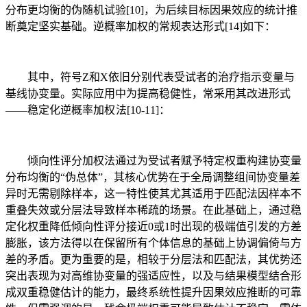
分布更均衡的伪随机试验[10]，为后续目标因果效应的统计推
断奠定坚实基础。逆概率加权的常规表达形式[14]如下：
其中，符号Z和X依旧分别代表受试者的治疗指示变量与
基线协变量。实际应用中为提高稳健性，常采用其改进形式
——稳定化逆概率加权 法[10-11]：
倾向性评分加权法通过为受试者赋予特定权重构建协变量
分布均衡的“伪总体”，其核心优势在于全局调整组间协变量差
异时无需剔除样本，这一特性使其尤其适用于匹配法因样本不
重叠失效或分层法导致样本稀疏的场景。在此基础上，通过稳
定化权重降低倾向性评分接近0或1时出现的极端值引发的方差
膨胀，该方法得以在保留所有个体信息的基础上协调偏倚与方
差的矛盾。更为重要的是，相较于分层法和匹配法，其优势还
突出表现为对高维协变量的强适应性，以及与结果模型结合形
成双重稳健估计的能力，最终系统性提升因果效应推断的可靠