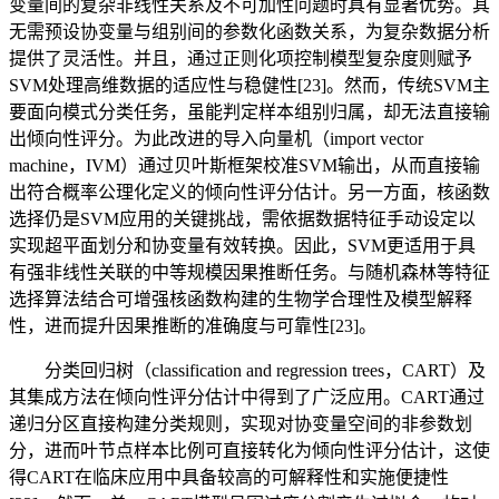
变量间的复杂非线性关系及不可加性问题时具有显著优势。其
无需预设协变量与组别间的参数化函数关系，为复杂数据分析
提供了灵活性。并且，通过正则化项控制模型复杂度则赋予
SVM处理高维数据的适应性与稳健性[23]。然而，传统SVM主
要面向模式分类任务，虽能判定样本组别归属，却无法直接输
出倾向性评分。为此改进的导入向量机（import vector
machine，IVM）通过贝叶斯框架校准SVM输出，从而直接输
出符合概率公理化定义的倾向性评分估计。另一方面，核函数
选择仍是SVM应用的关键挑战，需依据数据特征手动设定以
实现超平面划分和协变量有效转换。因此，SVM更适用于具
有强非线性关联的中等规模因果推断任务。与随机森林等特征
选择算法结合可增强核函数构建的生物学合理性及模型解释
性，进而提升因果推断的准确度与可靠性[23]。
分类回归树（classification and regression trees，CART）及
其集成方法在倾向性评分估计中得到了广泛应用。CART通过
递归分区直接构建分类规则，实现对协变量空间的非参数划
分，进而叶节点样本比例可直接转化为倾向性评分估计，这使
得CART在临床应用中具备较高的可解释性和实施便捷性