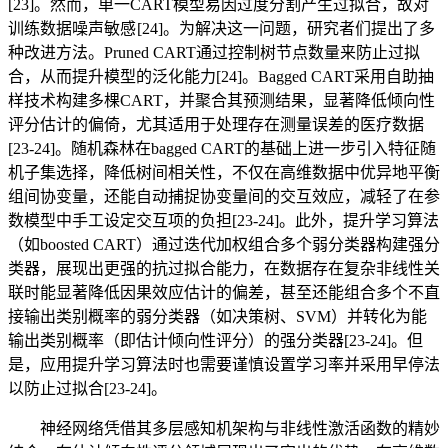
[23]。然而，单一CART模型易因过度分割产生过拟合，故对
训练数据噪声敏感 [24]。为解决这一问题，研究者们提出了多
种改进方法。Pruned CART通过控制树节点数量来防止过拟
合，从而提升模型的泛化能力[24]。Bagged CART采用自助抽
样技术构建多棵CART，并聚合其预测结果，显著降低倾向性
评分估计的偏倚，尤其适用于处理存在测量误差的医疗数据
[23-24]。随机森林在bagged CART的基础上进一步引入特征随
机子集选择，降低树间相关性，不仅在高维数据中优异地平衡
组间协变量，还能自动捕捉协变量间的交互效应，减轻了在参
数模型中手工设定交互项的负担[23-24]。此外，提升学习算法
（如boosted CART）通过迭代加权组合多个弱分类器构建强分
类器，展现出更强的抗过拟合能力，在数据存在复杂非线性关
联时能显著降低因果效应估计的偏差，甚至还能组合多个不直
接输出类别概率的弱分类器（如决策树、SVM）并转化为能
输出类别概率（即估计倾向性评分）的强分类器[23-24]。但
是，应用提升学习算法时也需要谨慎设置学习率并采用早停法
以防止过拟合[23-24]。
神经网络凭借其多层感知机架构与非线性激活函数的精妙