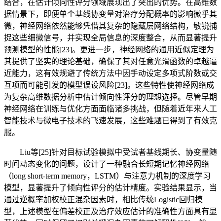
结合，在估计倾向性评分领域展现出了突出的优势。在高维数
据情景下，即便单个基线协变量对治疗分配概率的影响微乎其
微，神经网络依然能够凭借其复杂的隐藏层网络结构，敏锐捕
捉这些细微信号，并实现全局信息的深度整合，从而显著提升
预测模型的性能[23]。更进一步，神经网络的通用近似定理为
其提供了坚实的理论基础，确保了其对任意光滑函数的卓越逼
近能力，这有效规避了传统方法中因手动设定多项式阶数或交
互项而可能引发的模型误设风险[23]。这些特性使神经网络成
为复杂高维数据分析中估计倾向性评分的理想选择。尽管早期
神经网络在训练与优化方面面临诸多挑战，但随着近年来人工
智能技术与微电子技术的飞速发展，这些难题已得到了有效克
服。
Liu等[25]针对目标试验模拟中受试者基线期长、协变量随
时间动态变化的问题，设计了一种融合长短期记忆神经网络
（long short-term memory，LSTM）与注意力机制的深度学习
模型，显著提升了倾向性评分的估计精度。实验结果显示，当
通过逆概率加权校正混杂因素时，相比传统Logistic回归模
型，上述模型在偏差校正及治疗效应估计的准确性方面具有显