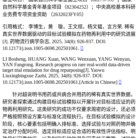
自然科学基金青年基金项目（82304252）；中央高校基本科研
业务费专项资金资助 （2632023FY05）
引用格式：
李博生，黄 璇，王文烜，杨文韫，言方荣. 稀有
真实世界数据驱动的目标试验模拟在药物再利用中的研究进展
[J]. 药物流行病学杂志, 2025, 34(8): 926-937. DOI:
10.12173/j.issn.1005-0698.202501061.

LI Bosheng, HUANG Xuan, WANG Wenxuan, YANG Wenyun,
YAN Fangrong. Research progress on rare real-world data-driven
target trial emulation for drug repurposing[J]. Yaowu
Liuxingbingxue Zazhi, 2025, 34(8): 926-937. DOI:
10.12173/j.issn.1005-0698.202501061.[Article in Chinese]

针对超说明书用药或共病合并用药的稀有真实世界数据，
研究者探索通过构建目标试验模拟以开展针对目标适应证的药
物再利用研究。这类研究的成功不仅要求周密的设计，还必须
严格按照预设方案与标准化流程执行。在目标试验模拟的设计
阶段，核心要素包括明确入排标准、选择试验与对照药物并确
定治疗分配时间、选定目标适应证合适的有效性评估指标、明