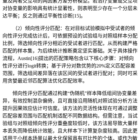
量及两者交互项的两因素方差分析模型。若治疗变量或交互项
对协变量的影响具有统计显著性，则表明至少存在一个分层未
达平衡；反之则通过平衡性诊断[15]。
（2）倾向性评分匹配：在对目标试验模拟中受试者的倾
向性评分完成估计后，可依据预设的试验组与对照组样本分配
比例，筛选倾向性评分相近的受试者进行匹配，从而构建严格
匹配的样本集，为后续统计推断奠定坚实基础。关于具体操作
流程，Austin[16]提出的匹配策略包含以下核心步骤：对倾向
性评分进行logit转换；基于评分对数优势的20%定义匹配容差
范围，筛选组间差异落在该区间的受试者进行配对；同时可采
用贪婪最近邻匹配算法优化匹配效率。
倾向性评分匹配通过构建“伪随机”样本降低组间协变量差
异，有效控制混杂偏倚，且可直接沿用随机对照试验分析方法
提升因果效应估计可信度。该方法的灵活性体现在可通过调整
匹配容差范围与匹配机制适配不同数据结构。但需注意，当试
验组与对照组倾向性评分重叠度较低时，该方法易导致大量样
本丢失而降低统计效能，且大样本下计算复杂度较高。因此更
适用于小样本场景以最大化保留具有可比性的个体，或作为敏