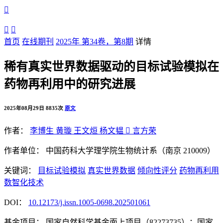



首页
在线期刊
2025年 第34卷，第8期
详情
稀有真实世界数据驱动的目标试验模拟在
药物再利用中的研究进展
2025年08月29日
8835次
原文
作者：
李博生
黄璇
王文烜
杨文韫

言方荣
作者单位：
中国药科大学理学院生物统计系（南京 210009）
关键词：
目标试验模拟
真实世界数据
倾向性评分
药物再利用
数智化技术
DOI：
10.12173/j.issn.1005-0698.202501061
基金项目：
国家自然科学基金面上项目（82273735）；国家