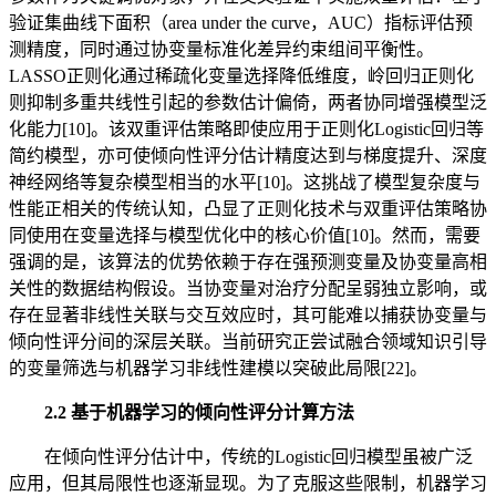
验证集曲线下面积（area under the curve，AUC）指标评估预
测精度，同时通过协变量标准化差异约束组间平衡性。
LASSO正则化通过稀疏化变量选择降低维度，岭回归正则化
则抑制多重共线性引起的参数估计偏倚，两者协同增强模型泛
化能力[10]。该双重评估策略即使应用于正则化Logistic回归等
简约模型，亦可使倾向性评分估计精度达到与梯度提升、深度
神经网络等复杂模型相当的水平[10]。这挑战了模型复杂度与
性能正相关的传统认知，凸显了正则化技术与双重评估策略协
同使用在变量选择与模型优化中的核心价值[10]。然而，需要
强调的是，该算法的优势依赖于存在强预测变量及协变量高相
关性的数据结构假设。当协变量对治疗分配呈弱独立影响，或
存在显著非线性关联与交互效应时，其可能难以捕获协变量与
倾向性评分间的深层关联。当前研究正尝试融合领域知识引导
的变量筛选与机器学习非线性建模以突破此局限[22]。
2.2 基于机器学习的倾向性评分计算方法
在倾向性评分估计中，传统的Logistic回归模型虽被广泛
应用，但其局限性也逐渐显现。为了克服这些限制，机器学习