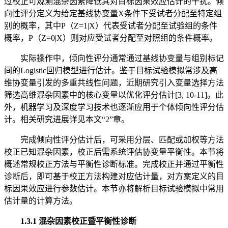
过校正可观测混杂因素降低其对目标因果效应估计的干扰。倾
向性评分定义为给定基线协变量X条件下受试者分配至特定组
别的概率，其中P（Z=1|X）代表受试者分配至试验组的条件
概率，P（Z=0|X）则对应受试者分配至对照组的条件概率。
实际操作中，倾向性评分通常通过基线协变量与组别标记
间的Logistic回归模型进行估计。鉴于目标试验模拟常涉及高
维协变量引发的多重共线性问题，近期研究引入变量选择方法
筛选高维混杂因素中的核心变量以优化评分估计[3, 10-11]。此
外，机器学习及深度学习技术也逐渐应用于个体倾向性评分估
计。相关研究进展详见本文“2”章。
完成倾向性评分估计后，可采用分层、匹配或加权等方法
校正已知混杂因素，校正后需系统评估协变量平衡性。本节将
概述常规校正方法与平衡性诊断标准。完成校正并通过平衡性
诊断后，即可基于校正方法构建对应估计量，对方案定义的目
标因果效应进行参数估计。本节亦将解析目标试验模拟中常用
估计量的计算方法。
1.3.1 混杂因素校正暨平衡性诊断