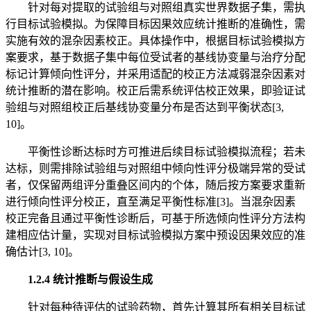
针对每对提取的试验组与对照组真实世界数据子集，需执
行目标试验模拟。为保障目标因果效应统计推断的准确性，需
实施有效的混杂因素校正。具体操作中，根据目标试验模拟方
案要求，基于数据子集中每位受试者的基线协变量与治疗分配
标记计算倾向性评分，并采用适配的校正方法减弱混杂因素对
统计推断的潜在影响。校正后需系统评估校正效果，即验证试
验组与对照组校正后基线协变量分布是否达到平衡状态[3,
10]。
平衡性诊断达标时方可推进后续目标试验模拟流程；若未
达标，则需排除试验组与对照组中倾向性评分极端异常的受试
者，仅保留两组评分重叠区间内的个体，随后按方案要求重新
进行倾向性评分校正，直至满足平衡性标准[3]。当混杂因素
校正完备且通过平衡性诊断后，可基于所选倾向性评分方法构
建相应估计量，实现对目标试验模拟方案中预设因果效应的准
确估计[3, 10]。
1.2.4 统计推断与假设生成
针对每种待评估的试验药物，首先计算其所有相关目标试