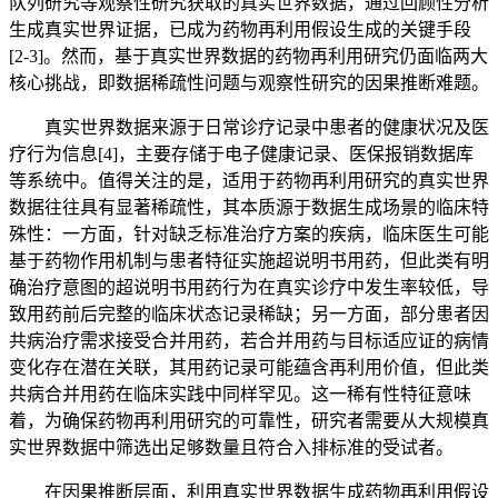
队列研究等观察性研究获取的真实世界数据，通过回顾性分析
生成真实世界证据，已成为药物再利用假设生成的关键手段
[2-3]。然而，基于真实世界数据的药物再利用研究仍面临两大
核心挑战，即数据稀疏性问题与观察性研究的因果推断难题。
真实世界数据来源于日常诊疗记录中患者的健康状况及医
疗行为信息[4]，主要存储于电子健康记录、医保报销数据库
等系统中。值得关注的是，适用于药物再利用研究的真实世界
数据往往具有显著稀疏性，其本质源于数据生成场景的临床特
殊性：一方面，针对缺乏标准治疗方案的疾病，临床医生可能
基于药物作用机制与患者特征实施超说明书用药，但此类有明
确治疗意图的超说明书用药行为在真实诊疗中发生率较低，导
致用药前后完整的临床状态记录稀缺；另一方面，部分患者因
共病治疗需求接受合并用药，若合并用药与目标适应证的病情
变化存在潜在关联，其用药记录可能蕴含再利用价值，但此类
共病合并用药在临床实践中同样罕见。这一稀有性特征意味
着，为确保药物再利用研究的可靠性，研究者需要从大规模真
实世界数据中筛选出足够数量且符合入排标准的受试者。
在因果推断层面，利用真实世界数据生成药物再利用假设