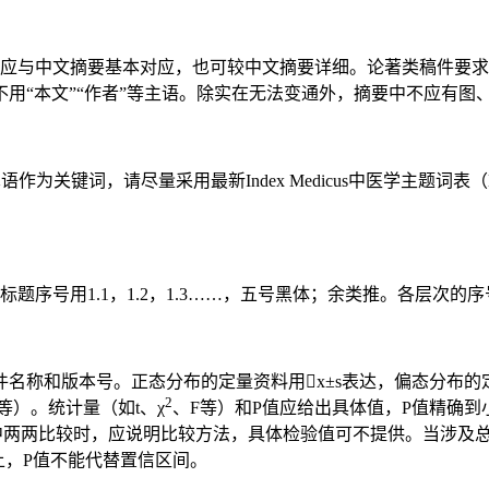
摘要应与中文摘要基本对应，也可较中文摘要详细。论著类稿件要
用“本文”“作者”等主语。除实在无法变通外，摘要中不应有图
作为关键词，请尽量采用最新Index Medicus中医学主题词
标题序号用1.1，1.2，1.3……，五号黑体；余类推。各层次
名称和版本号。正态分布的定量资料用x±s表达，偏态分布的
2
）。统计量（如t、χ
、F等）和P值应给出具体值，P值精确到小
涉及多组中两两比较时，应说明比较方法，具体检验值可不提供。当涉
上，P值不能代替置信区间。