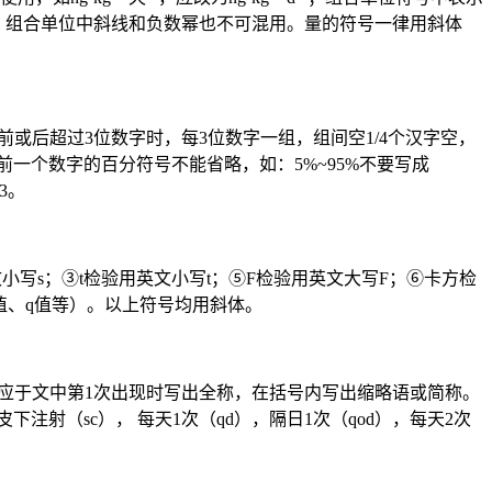
；组合单位中斜线和负数幂也不可混用。量的符号一律用斜体
点前或后超过3位数字时，每3位数字一组，组间空1/4个汉字空，
偏差，前一个数字的百分符号不能省略，如：5%~95%不要写成
m3。
文小写s；③t检验用英文小写t；⑤F检验用英文大写F；⑥卡方检
值、q值等）。以上符号均用斜体。
，应于文中第1次出现时写出全称，在括号内写出缩略语或简称。
下注射（sc）， 每天1次（qd），隔日1次（qod），每天2次