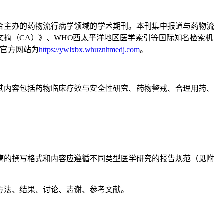
合主办的药物流行病学领域的学术期刊。本刊集中报道与药物流
摘（CA）》、WHO西太平洋地区医学索引等国际知名检索机
7。官方网站为
https://ywlxbx.whuznhmedj.com
。
其内容包括药物临床疗效与安全性研究、药物警戒、合理用药、
稿的撰写格式和内容应遵循不同类型医学研究的报告规范（见附
方法、结果、讨论、志谢、参考文献。