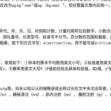
-1
-1
-1
改为ng·kg
·min
或ng·（kg·min）
，但在整篇文章内应统一
公历世纪、年代、年、月、日、时刻和计数、计量均用阿位伯数字。小数
序数词和年份、页数、部队番号、仪表型号、标准号不分节。百分数的范围和
值相乘，按下列方式书写：4 cm×3 cm×5 cm，而不能写成4×3×5 c
关规定书写，常用如下：①样本的算术平均数用英文小写；②标准差用英
2
v；⑨概率用英文大写P（P值前应给出具体检验值，如t值、χ
BsAg等。尚未公知公认的缩略语或全称过长在文中多次出现者
，静脉滴注（ivd），肌内注射（im）， 腹腔注射（ip）， 皮