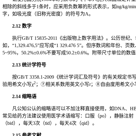
相除的斜线多于1条时，应采用负数幂的形式表示，如ng/kg/min应
字，如吸光度（旧称光密度）的符号为A。
2.12 数字
执行GB/T 15835-2011《出版物上数字用法》。
如，“1,329.476,5”应写成“1 329.476 5”。但
5~95%，50.2%±0.6%不要写成50.2±0.6%。附带尺寸单位的数
2.13 统计学符号
按GB/T 3358.1-2009《统计学词汇及符号》的有
2
验用希文小写χ
；⑦相关系数用英文小写r；⑧自由度用希文小写
2.14 缩略语
凡公知公认的缩略语可以不加注释直接使用，如DNA、H
常见给药方法建议使用医学术语缩写：口服（po），静脉注射（iv）
（bid），每天3次（tid），每天4次（qid）。
2.15 参考文献