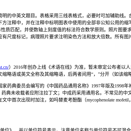
简明的中英文题目。表格采用三线表格式，必要时可加辅助线。
方注释中，并在注释中标明图表中使用的全部非公知公用的缩写。
型应与资料性质匹配，并使数轴上刻度值的标法符合数学原则。照片
尺度标记，病理照片要求注明染色方法和放大倍数。所有图片应提交原
t.cn/
）2016年创办上线《术语在线》为准，暂未审定公布者以
文缩略语或英文全称及其缩略语，后两者间用“，”分开（如该缩
国家药典委员会编写的《中国药品通用名称》1997年版及199
名，药典未收载者应附注拉丁文；中成药采用通用名。不常见的中
次出现时加注，如吗替麦考酚酯（mycophenolate mofe
量单位》，并以单位符号表示。注意单位名称与单位符号不可混合使用