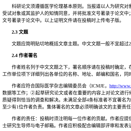
科研论文须遵循医学伦理基本原则。当报道以人为研究对
受试对象或其监护人的知情同意，并将批准文号著录于论文中
文号著录于论文中。以上证明文件请在投稿时上传电子版。
2.3 文题
文题应简明贴切地概括文章主题。中文文题一般不宜超过
2.4 作者署名
作者姓名列于中文文题之下，署名顺序请在投稿时确定，
工作单位项下详细列出各单位的名称、地址、邮编和国名，同
作者应符合国际医学杂志编辑委员会（ICMJE，
http://www.
数据等工作；② 起草研究论文或者在重要的内容上对论文进
质疑得到恰当的调查和解决。未满足全部4条标准者不宜署名
至少有1位作者负责。集体署名的文章必须明确该文的主要责
作者的责任：投稿时须注明每一位作者的贡献。作者应提
士研究生导师与电子邮箱。作者应积极配合编辑部评审和发表