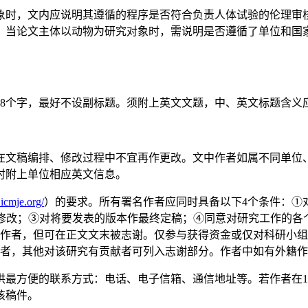
象时，文内应说明其遵循的程序是否符合负责人体试验的伦理审
；当论文主体以动物为研究对象时，需说明是否遵循了单位和国
28个字，最好不设副标题。须附上英文文题，中、英文标题含义
在文稿编排、修改过程中不宜再作更改。文中作者如属不同单位、
时附上单位相应英文信息。
icmje.org/
）的要求。所有署名作者应同时具备以下4个条件：①
行修改；③对将要发表的版本作最终定稿；④同意对研究工作的各
为作者，但可在正文文末被志谢。仅参与获得资金或仅对科研小
任者，其他对该研究有贡献者可列入志谢部分。作者中如有外籍
供最方便的联系方式：电话、电子信箱、通信地址等。若作者在1
该稿件。