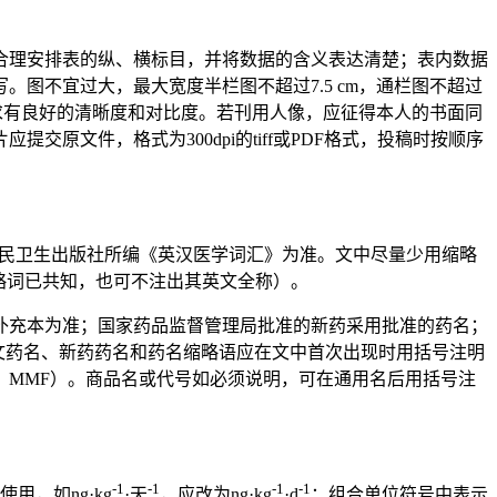
合理安排表的纵、横标目，并将数据的含义表达清楚；表内数据
图不宜过大，最大宽度半栏图不超过7.5 cm，通栏图不超过
图要求有良好的清晰度和对比度。若刊用人像，应征得本人的书面同
文件，格式为300dpi的tiff或PDF格式，投稿时按顺序
人民卫生出版社所编《英汉医学词汇》为准。文中尽量少用缩略
略词已共知，也可不注出其英文全称）。
8年补充本为准；国家药品监督管理局批准的新药采用批准的药名；
文药名、新药药名和药名缩略语应在文中首次出现时用括号注明
til，MMF）。商品名或代号如必须说明，可在通用名后用括号注
-1
-1
-1
-1
，如ng·kg
·天
，应改为ng·kg
·d
；组合单位符号中表示