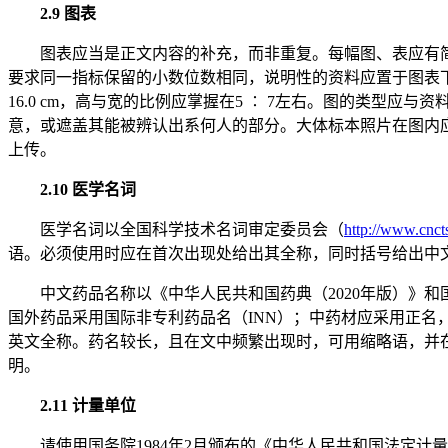
2.9 图表
图表应当是正文内容的补充，而非重复。每幅图、表应有
要求同一指标保留的小数位数相同，说明性的资料应置于图表下
16.0 cm，高与宽的比例应掌握在5 ∶ 7左右。图的类
意，或遮盖其能被辨认出系何人的部分。大体标本照片在图内应有
上传。
2.10 医学名词
医学名词以全国科学技术名词审定委员会（
http://www.cncts
语。必须使用时应在首次出现处给出其全称，同时括号给出中
中文药品名称以《中华人民共和国药典（2020年版）》和
国外药品采用国际非专利药品名（INN）；中药材应采用正
英文全称。药名较长，且在文中频繁出现时，可用缩略语，并在文中首
明。
2.11 计量单位
请使用国务院1984年2月颁布的《中华人民共和国法定计