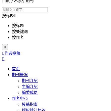
百度学术索引期刊
按标题

按标题
按关键词
按作者


作者投稿

首页
期刊概况
期刊介绍
主编介绍
编委成员
作者中心
投稿指南
版权转让协议