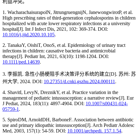
利益冲突。
1. WacharachaisurapolN, JitrungruengnijN, JanewongwirotP, et al.
High prescribing rates of third-generation cephalosporins in children
hospitalized with acute lower respiratory infections at a university
hospital[J]. Int J Infect Dis, 2021, 102: 369-374. DOI:
10.1016/j.ijid.2020.10.105
.
2. TanakaY, OishiT, OnoS, et al. Epidemiology of urinary tract
infections in children: causative bacteria and antimicrobial
therapy[J]. Pediatr Int, 2021, 63(10): 1198-1204. DOI:
10.1111/ped.14639
.
3. 李振凯. 急性小肠梗阻手术决策评分系统的建立[D]. 苏州: 苏
州大学, 2024. DOI:
10.27351/d.cnki.gszhu.2024.000111
.
4. ShavitI, LevyN, DreznikY, et al. Practice variation in the
management of pediatric intussusception: a narrative review[J]. Eur
J Pediat, 2024, 183(11): 4897-4904. DOI:
10.1007/s00431-024-
05759-1
.
5. SpiroDM, ArnoldDH, BarboneF. Association between antibiotic
use and primary idiopathic intussusception[J]. Arch Pediatr Adolesc
Med, 2003, 157(1): 54-59. DOI:
10.1001/archpedi. 157.1.54
.