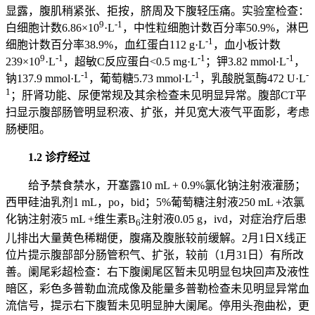
显露，腹肌稍紧张、拒按，脐周及下腹轻压痛。实验室检查：
9
-1
白细胞计数6.86×10
·L
，中性粒细胞计数百分率50.9%，淋巴
-1
细胞计数百分率38.9%，血红蛋白112 g·L
，血小板计数
9
-1
-1
-1
239×10
·L
，超敏C反应蛋白<0.5 mg·L
；钾3.82 mmol·L
，
-1
-1
-
钠137.9 mmol·L
，葡萄糖5.73 mmol·L
，乳酸脱氢酶472 U·L
1
；肝肾功能、尿便常规及其余检查未见明显异常。腹部CT平
扫显示腹部肠管明显积液、扩张，并见宽大液气平面影，考虑
肠梗阻。
1.2 诊疗经过
给予禁食禁水，开塞露10 mL + 0.9%氯化钠注射液灌肠；
西甲硅油乳剂1 mL，po，bid；5%葡萄糖注射液250 mL +浓氯
化钠注射液5 mL +维生素B
注射液0.05 g，ivd，对症治疗后患
6
儿排出大量黄色稀糊便，腹痛及腹胀较前缓解。2月1日X线正
位片提示腹部部分肠管积气、扩张，较前（1月31日）有所改
善。阑尾彩超检查：右下腹阑尾区暂未见明显包块回声及液性
暗区，彩色多普勒血流成像及能量多普勒检查未见明显异常血
流信号，提示右下腹暂未见明显肿大阑尾。停用头孢曲松，更