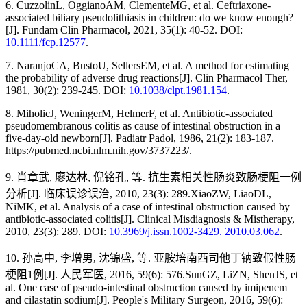
6. CuzzolinL, OggianoAM, ClementeMG, et al. Ceftriaxone-
associated biliary pseudolithiasis in children: do we know enough?
[J]. Fundam Clin Pharmacol, 2021, 35(1): 40-52. DOI:
10.1111/fcp.12577
.
7. NaranjoCA, BustoU, SellersEM, et al. A method for estimating
the probability of adverse drug reactions[J]. Clin Pharmacol Ther,
1981, 30(2): 239-245. DOI:
10.1038/clpt.1981.154
.
8. MiholicJ, WeningerM, HelmerF, et al. Antibiotic-associated
pseudomembranous colitis as cause of intestinal obstruction in a
five-day-old newborn[J]. Padiatr Padol, 1986, 21(2): 183-187.
https://pubmed.ncbi.nlm.nih.gov/3737223/.
9. 肖章武, 廖达林, 倪铭孔, 等. 抗生素相关性肠炎致肠梗阻一例
分析[J]. 临床误诊误治, 2010, 23(3): 289.XiaoZW, LiaoDL,
NiMK, et al. Analysis of a case of intestinal obstruction caused by
antibiotic-associated colitis[J]. Clinical Misdiagnosis & Mistherapy,
2010, 23(3): 289. DOI:
10.3969/j.issn.1002-3429. 2010.03.062
.
10. 孙高中, 李增男, 沈锦盛, 等. 亚胺培南西司他丁钠致假性肠
梗阻1例[J]. 人民军医, 2016, 59(6): 576.SunGZ, LiZN, ShenJS, et
al. One case of pseudo-intestinal obstruction caused by imipenem
and cilastatin sodium[J]. People's Military Surgeon, 2016, 59(6):