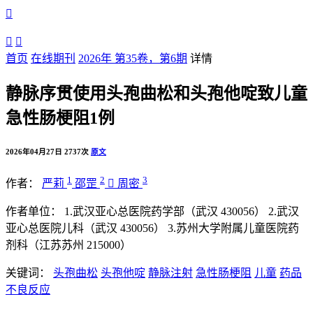



首页
在线期刊
2026年 第35卷，第6期
详情
静脉序贯使用头孢曲松和头孢他啶致儿童
急性肠梗阻1例
2026年04月27日
2737次
原文
1
2
3
作者：
严莉
邵罡

周密
作者单位：
1.武汉亚心总医院药学部（武汉 430056）
2.武汉
亚心总医院儿科（武汉 430056）
3.苏州大学附属儿童医院药
剂科（江苏苏州 215000）
关键词：
头孢曲松
头孢他啶
静脉注射
急性肠梗阻
儿童
药品
不良反应