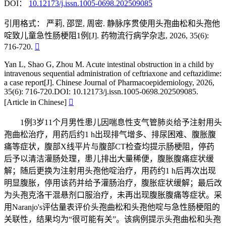
DOI：
10.12173/j.issn.1005-0698.202509085
引用格式：
严莉, 邵罡, 周密. 静脉序贯使用头孢曲松和头孢他
啶致儿童急性肠梗阻1例[J]. 药物流行病学杂志, 2026, 35(6):
716-720.

Yan L, Shao G, Zhou M. Acute intestinal obstruction in a child by
intravenous sequential administration of ceftriaxone and ceftazidime:
a case report[J]. Chinese Journal of Pharmacoepidemiology, 2026,
35(6): 716-720.DOI: 10.12173/j.issn.1005-0698.202509085.
[Article in Chinese]

1例3岁11个月男性患儿因喘息性支气管肺炎给予注射用头
孢曲松治疗，用药后约1 h出现排气增多、排尿困难、腹胀腹
痛等症状，腹部X线平片与腹部CT检查均提示肠梗阻，停药
后予以清洁灌肠处理，患儿排出大量稀便，腹胀腹痛症状缓
解；随后更换为注射用头孢他啶治疗，用药约1 h后再次出现
明显腹胀，停用该药并给予灌肠治疗，腹胀症状缓解；最后改
为头孢克洛干混悬剂口服治疗，未再出现腹胀腹痛等症状。采
用Naranjo's评估量表评价头孢曲松和头孢他啶与急性肠梗阻的
关联性，结果均为“很可能有关”。该病例提示头孢曲松和头孢