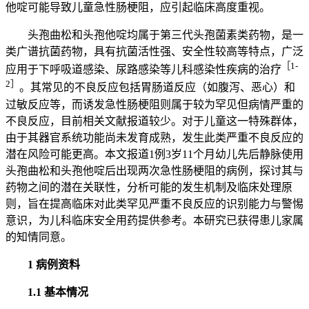
他啶可能导致儿童急性肠梗阻，应引起临床高度重视。
头孢曲松和头孢他啶均属于第三代头孢菌素类药物，是一
类广谱抗菌药物，具有抗菌活性强、安全性较高等特点，广泛
［1-
应用于下呼吸道感染、尿路感染等儿科感染性疾病的治疗
2］
。其常见的不良反应包括胃肠道反应（如腹泻、恶心）和
过敏反应等，而诱发急性肠梗阻则属于较为罕见但病情严重的
不良反应，目前相关文献报道较少。对于儿童这一特殊群体，
由于其器官系统功能尚未发育成熟，发生此类严重不良反应的
潜在风险可能更高。本文报道1例3岁11个月幼儿先后静脉使用
头孢曲松和头孢他啶后出现两次急性肠梗阻的病例，探讨其与
药物之间的潜在关联性，分析可能的发生机制及临床处理原
则，旨在提高临床对此类罕见严重不良反应的识别能力与警惕
意识，为儿科临床安全用药提供参考。本研究已获得患儿家属
的知情同意。
1 病例资料
1.1 基本情况