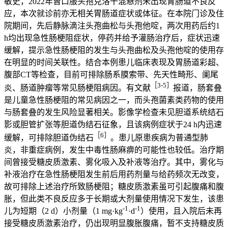
敏史，2022年曾口服头孢克洛干混悬剂未出现胃肠道不良反
应，本次就诊前亦无相关胃肠道症状或体征。在本院门诊及住
院期间，先后静脉滴注头孢曲松与头孢他啶，两次用药后约1
h均出现急性肠梗阻症状，停药并给予灌肠治疗后，症状迅速
缓解，提示急性肠梗阻的发生与头孢曲松及头孢他啶的使用存
在明显的时间关联性。结合本例患儿临床表现及胃肠道彩超、
腹部CT等检查，目前可排除肠系膜索带、先天性畸形、阑尾
［3-5］
炎、肠道肿瘤等常见肠梗阻病因。有文献
报道，肠套叠
是儿童急性肠梗阻的常见病因之一，而头孢菌素类药物的使用
与肠套叠的发生风险显著相关。影像学检查未见胆道系统结石
影或胆管扩张等胆道伪结石征象，且该病例症状于24 h内迅速
［6］
缓解，可排除胆道伪结石
。患儿原患疾病为普通型肺
炎，非重症病例，发生中毒性肠麻痹的可能性也较低。治疗期
间曾接受糖皮质激素、雾化吸入及补液等治疗。其中，雾化与
补液治疗在急性肠梗阻发生前后用药剂量与给药频次无改变，
故可排除上述治疗所致肠梗阻；糖皮质激素虽可引起腹痛和腹
胀，但此类不良反应多于长期或大剂量使用情况下发生，该患
-1
-1
儿为短期（2 d）小剂量（1 mg·kg
·d
）使用，且入院后未再
接受糖皮质激素治疗，仍出现明显腹胀腹痛，暂不支持糖皮质