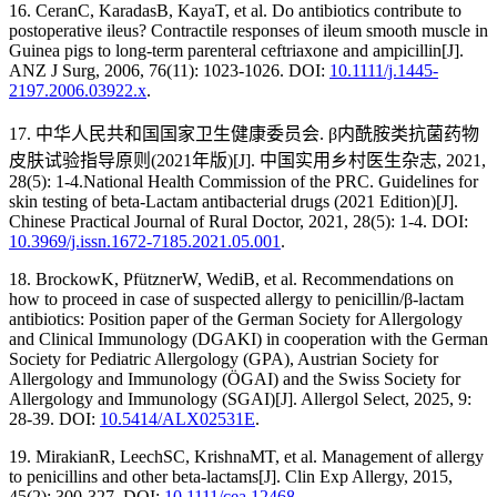
16. CeranC, KaradasB, KayaT, et al. Do antibiotics contribute to
postoperative ileus? Contractile responses of ileum smooth muscle in
Guinea pigs to long-term parenteral ceftriaxone and ampicillin[J].
ANZ J Surg, 2006, 76(11): 1023-1026. DOI:
10.1111/j.1445-
2197.2006.03922.x
.
17. 中华人民共和国国家卫生健康委员会. β内酰胺类抗菌药物
皮肤试验指导原则(2021年版)[J]. 中国实用乡村医生杂志, 2021,
28(5): 1-4.National Health Commission of the PRC. Guidelines for
skin testing of beta-Lactam antibacterial drugs (2021 Edition)[J].
Chinese Practical Journal of Rural Doctor, 2021, 28(5): 1-4. DOI:
10.3969/j.issn.1672-7185.2021.05.001
.
18. BrockowK, PfütznerW, WediB, et al. Recommendations on
how to proceed in case of suspected allergy to penicillin/β-lactam
antibiotics: Position paper of the German Society for Allergology
and Clinical Immunology (DGAKI) in cooperation with the German
Society for Pediatric Allergology (GPA), Austrian Society for
Allergology and Immunology (ÖGAI) and the Swiss Society for
Allergology and Immunology (SGAI)[J]. Allergol Select, 2025, 9:
28-39. DOI:
10.5414/ALX02531E
.
19. MirakianR, LeechSC, KrishnaMT, et al. Management of allergy
to penicillins and other beta-lactams[J]. Clin Exp Allergy, 2015,
45(2): 300-327. DOI:
10.1111/cea.12468
.