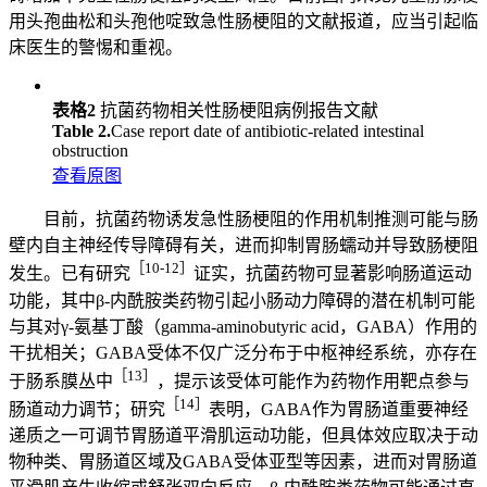
用头孢曲松和头孢他啶致急性肠梗阻的文献报道，应当引起临
床医生的警惕和重视。
表格2
抗菌药物相关性肠梗阻病例报告文献
Table 2.
Case report date of antibiotic-related intestinal
obstruction
查看原图
目前，抗菌药物诱发急性肠梗阻的作用机制推测可能与肠
壁内自主神经传导障碍有关，进而抑制胃肠蠕动并导致肠梗阻
［10-12］
发生。已有研究
证实，抗菌药物可显著影响肠道运动
功能，其中β-内酰胺类药物引起小肠动力障碍的潜在机制可能
与其对γ-氨基丁酸（gamma-aminobutyric acid，GABA）作用的
干扰相关；GABA受体不仅广泛分布于中枢神经系统，亦存在
［13］
于肠系膜丛中
，提示该受体可能作为药物作用靶点参与
［14］
肠道动力调节；研究
表明，GABA作为胃肠道重要神经
递质之一可调节胃肠道平滑肌运动功能，但具体效应取决于动
物种类、胃肠道区域及GABA受体亚型等因素，进而对胃肠道