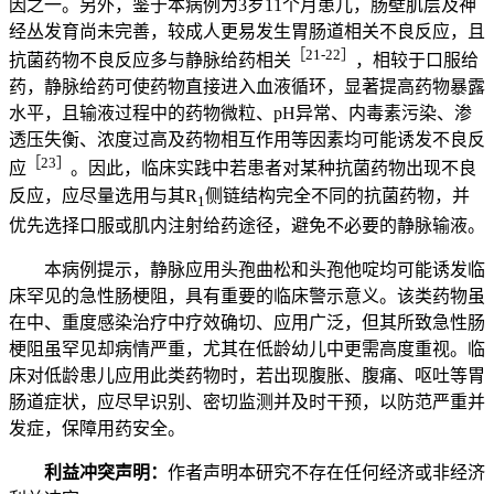
因之一。另外，鉴于本病例为3岁11个月患儿，肠壁肌层及神
经丛发育尚未完善，较成人更易发生胃肠道相关不良反应，且
［21-22］
抗菌药物不良反应多与静脉给药相关
，相较于口服给
药，静脉给药可使药物直接进入血液循环，显著提高药物暴露
水平，且输液过程中的药物微粒、pH异常、内毒素污染、渗
透压失衡、浓度过高及药物相互作用等因素均可能诱发不良反
［23］
应
。因此，临床实践中若患者对某种抗菌药物出现不良
反应，应尽量选用与其R
侧链结构完全不同的抗菌药物，并
1
优先选择口服或肌内注射给药途径，避免不必要的静脉输液。
本病例提示，静脉应用头孢曲松和头孢他啶均可能诱发临
床罕见的急性肠梗阻，具有重要的临床警示意义。该类药物虽
在中、重度感染治疗中疗效确切、应用广泛，但其所致急性肠
梗阻虽罕见却病情严重，尤其在低龄幼儿中更需高度重视。临
床对低龄患儿应用此类药物时，若出现腹胀、腹痛、呕吐等胃
肠道症状，应尽早识别、密切监测并及时干预，以防范严重并
发症，保障用药安全。
利益冲突声明：
作者声明本研究不存在任何经济或非经济