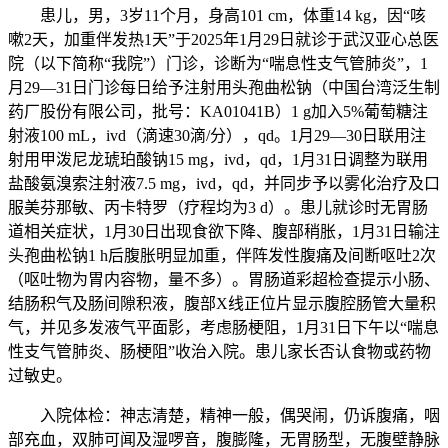
患儿，男，3岁11个月，身高101 cm，体重14 kg，因“咳
嗽2天，加重伴发热1天”于2025年1月29日就诊于武汉亚心总医
院（以下简称“我院”）门诊，诊断为“喘息性支气管肺炎”，1
月29—31日门诊每日给予注射用头孢曲松钠（中国台湾泛生制
药厂股份有限公司，批号：KA01041B）1 g加入5%葡萄糖注
射液100 mL，ivd（滴速30滴/分），qd。1月29—30日联用注
射用甲泼尼龙琥珀酸钠15 mg，ivd，qd，1月31日调整为联用
盐酸氨溴索注射液7.5 mg，ivd，qd，并同步予以雾化治疗及口
服美芬那敏、丙卡特罗（疗程均为3 d）。患儿就诊时无胃肠
道相关症状，1月30日出现食欲下降、腹部稍胀，1月31日输注
头孢曲松钠1 h后腹胀明显加重，伴阵发性腹痛及间断呕吐2次
（呕吐物为胃内容物，量不多）。胃肠道彩超检查提示小肠、
结肠积气及肠间隙积液，腹部X线正位片显示腹腔肠管大量积
气，并见多发液气平面影，考虑肠梗阻，1月31日下午以“喘息
性支气管肺炎、肠梗阻”收治入院。患儿家长否认食物或药物
过敏史。
入院体检：神志清楚，精神一般，偶哭闹，仍诉腹痛，咽
部充血，双肺可闻及湿啰音，腹膨隆，无胃肠型，无腹壁静脉