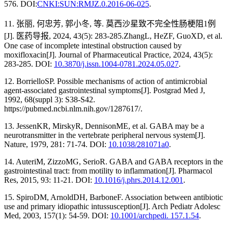
576. DOI:
CNKI:SUN:RMJZ.0.2016-06-025
.
11. 张丽, 何忠芳, 郭小冬, 等. 莫西沙星致不完全性肠梗阻1例
[J]. 医药导报, 2024, 43(5): 283-285.ZhangL, HeZF, GuoXD, et al.
One case of incomplete intestinal obstruction caused by
moxifloxacin[J]. Journal of Pharmaceutical Practice, 2024, 43(5):
283-285. DOI:
10.3870/j.issn.1004-0781.2024.05.027
.
12. BorrielloSP. Possible mechanisms of action of antimicrobial
agent-associated gastrointestinal symptoms[J]. Postgrad Med J,
1992, 68(suppl 3): S38-S42.
https://pubmed.ncbi.nlm.nih.gov/1287617/.
13. JessenKR, MirskyR, DennisonME, et al. GABA may be a
neurotransmitter in the vertebrate peripheral nervous system[J].
Nature, 1979, 281: 71-74. DOI:
10.1038/281071a0
.
14. AuteriM, ZizzoMG, SerioR. GABA and GABA receptors in the
gastrointestinal tract: from motility to inflammation[J]. Pharmacol
Res, 2015, 93: 11-21. DOI:
10.1016/j.phrs.2014.12.001
.
15. SpiroDM, ArnoldDH, BarboneF. Association between antibiotic
use and primary idiopathic intussusception[J]. Arch Pediatr Adolesc
Med, 2003, 157(1): 54-59. DOI:
10.1001/archpedi. 157.1.54
.