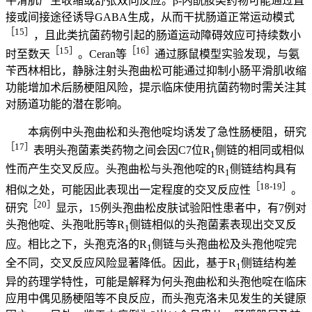
平滑肌产生收缩或舒张双向反应。β-内酰胺类药物可能通过直
接或间接途径诱导GABA生成，从而干扰肠道正常运动模式
［15］
，且此类抗菌药物引起的肠道运动障碍效应可持续数小
［15］
［16］
时至数天
。Ceran等
通过豚鼠模型实验发现，与氨
苄西林相比，静脉注射头孢曲松可能通过抑制小肠平滑肌收缩
功能增加术后肠梗阻风险，提示临床使用抗菌药物时需关注其
对肠道功能的潜在影响。
本病例中头孢曲松和头孢他啶均诱发了急性肠梗阻，研究
［17］
表明头孢菌素类药物之间会因C7位R
侧链的相同或相似
1
性而产生交叉反应。头孢曲松与头孢他啶的R
侧链结构具有
1
［18-19］
相似之处，可能因此表现出一定程度的交叉反应性
。
［20］
研究
显示，15例头孢曲松皮肤试验阳性患者中，有7例对
头孢他啶、头孢吡肟等R
侧链相似的头孢菌素表现出交叉反
1
应。相比之下，头孢克洛的R
侧链与头孢曲松及头孢他啶完
1
全不同，交叉反应风险显著降低。因此，基于R
侧链结构差
1
异的药理学特性，可能是解释为何头孢曲松和头孢他啶在临床
应用中偶见肠梗阻等不良反应，而头孢克洛未见发生的关键原