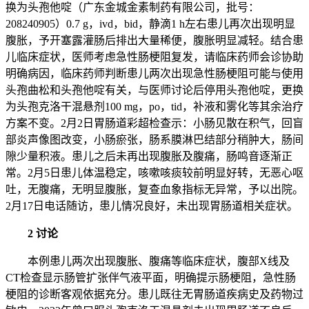
换为头孢他啶（广东金城金素制药有限公司，批号：
208240905）0.7 g，ivd，bid，静滴1 h左右患儿再次出现明显
腹胀，予开塞露灌肠后排出大量稀便，腹胀明显减轻。结合患
儿临床症状，医师考虑急性肠梗阻复发，请临床药师会诊协助
明确病因，临床药师判断患儿两次出现急性肠梗阻可能与使用
头孢曲松和头孢他啶有关，与医师讨论后停用头孢他啶，更换
为头孢克洛干混悬剂100 mg，po，tid，补液和雾化等其余治疗
方案不变。2月2日胃肠道彩超检查示：小肠见散在积气，回盲
部炎声像图改变，小肠瘀张，肠系膜淋巴结部分稍肿大，肠间
隙少量积液。患儿之后未再出现腹胀及腹痛，肠鸣音逐渐正
常。2月5日患儿体温稳定，咳嗽咳痰较前明显好转，无恶心呕
吐，无腹痛，无明显腹胀，复查血象指标无异常，予以出院。
2月17日电话随访，患儿情况良好，未出现胃肠道相关症状。
2 讨论
本例患儿两次出现腹胀、腹痛等临床症状，腹部X线及
CT检查显示肠管扩张伴气液平面，明确提示肠梗阻，急性肠
梗阻的诊断客观依据充分。患儿既往无胃肠道疾病史及药物过