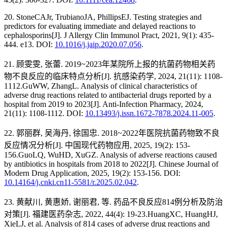
20. StoneCAJr, TrubianoJA, PhillipsEJ. Testing strategies and
predictors for evaluating immediate and delayed reactions to
cephalosporins[J]. J Allergy Clin Immunol Pract, 2021, 9(1): 435-
444. e13. DOI:
10.1016/j.jaip.2020.07.056
.
21. 顾雯雯, 张蕾. 2019~2023年某院所上报的抗菌药物相关药
物不良反应的临床特点分析[J]. 抗感染药学, 2024, 21(11): 1108-
1112.GuWW, ZhangL. Analysis of clinical characteristics of
adverse drug reactions related to antibacterial drugs reported by a
hospital from 2019 to 2023[J]. Anti-Infection Pharmacy, 2024,
21(11): 1108-1112. DOI:
10.13493/j.issn.1672-7878.2024.11-005
.
22. 郭丽群, 吴海丹, 徐国忠. 2018~2022年医院抗菌药物致不良
反应情况分析[J]. 中国现代药物应用, 2025, 19(2): 153-
156.GuoLQ, WuHD, XuGZ. Analysis of adverse reactions caused
by antibiotics in hospitals from 2018 to 2022[J]. Chinese Journal of
Modern Drug Application, 2025, 19(2): 153-156. DOI:
10.14164/j.cnki.cn11-5581/r.2025.02.042
.
23. 黄献川, 黄惠娇, 谢丽君, 等. 药品不良反应814例分析及防治
对策[J]. 福建医药杂志, 2022, 44(4): 19-23.HuangXC, HuangHJ,
XieLJ, et al. Analysis of 814 cases of adverse drug reactions and