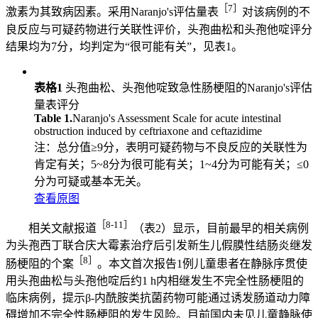
［7］
激素为其致病因素。采用Naranjo's评估量表
对该病例的不
良反应与可疑药物进行关联性评价，头孢曲松和头孢他啶评分
结果均为7分，均判定为“很可能有关”，见表1。
表格1
头孢曲松、头孢他啶致急性肠梗阻的Naranjo's评估
量表评分
Table 1.
Naranjo's Assessment Scale for acute intestinal
obstruction induced by ceftriaxone and ceftazidime
注：总分值≥9分，表明可疑药物与不良反应的关联性为
肯定有关；5~8分为很可能有关；1~4分为可能有关；≤0
分为可疑或基本无关。
查看原图
［8-11］
相关文献报道
（表2）显示，目前最早的相关病例
为头孢西丁联合庆大霉素治疗后引发新生儿假膜性结肠炎继发
［8］
肠梗阻的个案
。本文首次报告1例儿童患者在静脉序贯使
用头孢曲松与头孢他啶后约1 h内相继发生不完全性肠梗阻的
临床病例，提示β-内酰胺类抗菌药物可能通过诱发肠道动力障
碍增加不完全性肠梗阻的发生风险。目前国内未见儿童静脉使