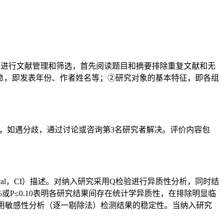
1软件进行文献管理和筛选，首先阅读题目和摘要排除重复文献和无
息，即发表年份、作者姓名等；②研究对象的基本特征，即各组
，并交叉核对结果，如遇分歧，通过讨论或咨询第3名研究者解决。评价内容包
ce interval，CI）描述。对纳入研究采用Q检验进行异质性分析，同时结
0%或P≤0.10表明各研究结果间存在统计学异质性，在排除明显临
运用敏感性分析（逐一剔除法）检测结果的稳定性。当纳入研究