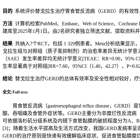
目的
系统评价替戈拉生治疗胃食管反流病（GERD）的有效性
方法
计算机检索PubMed、Embase、Web of Science、Co
建库至2025年1月1日。由2名研究者独立筛选文献、提取资料并评价纳入
结果
共纳入7个RCT，包括 1 329例患者。Meta分析结果显示，
戈拉生组与对照组（质子泵抑制剂）的治愈率差异无统计学意义[RR=0
（SAE）发生率差异均无统计学意义[TEAE：RR=0.90，95% CI（
生率显著高于对照组[RR=7.60，95%CI（1.40，42.27），
结论
替戈拉生治疗GERD的总体有效率及安全性相对较好，疗
全文
|
Full-text
胃食管反流病（gastroesophageal reflux 
酸、吞咽痛及食管外症状等。GERD主要分为非糜烂性反流病（non-erosive r
可依据洛杉矶分级系统及内镜下食管黏膜的破损程度分为A、B、C、
[3]；随着生活水平提高及生活方式改变，我国GERD发病率
GERD的治疗原则是快速有效缓解临床症状、促进食管黏膜糜烂愈合、