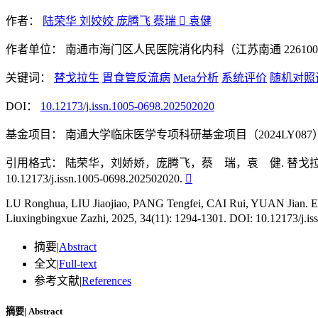
作者：
陆荣华
刘姣姣
庞腾飞
蔡瑞

袁健
作者单位：
南通市海门区人民医院消化内科（江苏南通 22610
关键词：
替戈拉生
胃食管反流病
Meta分析
系统评价
随机对照
DOI：
10.12173/j.issn.1005-0698.202502020
基金项目：
南通大学临床医学专项科研基金项目（2024LY087
引用格式：
陆荣华，刘娇娇，庞腾飞，蔡 瑞，袁 健. 替戈拉生治疗胃食管
10.12173/j.issn.1005-0698.202502020.

LU Ronghua, LIU Jiaojiao, PANG Tengfei, CAI Rui, YUAN Jian. Effica
Liuxingbingxue Zazhi, 2025, 34(11): 1294-1301. DOI: 10.12173/j.is
摘要
|
Abstract
全文
|
Full-text
参考文献
|
References
摘要
|
Abstract