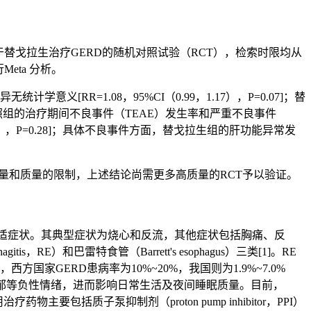
ata数据库，搜集关于替戈拉生治疗GERD的随机对照试验（RCT），检索时限均从
Meta 分析。
[RR=1.08，95%CI（0.99，1.17），P=0.07]；替
生组和对照组的治疗期间不良事件（TEAE）发生率和严重不良事件
6，1.48），P=0.28]；具体不良事件方面，替戈拉生组的肝功能异常发
量和质量的限制，上述结论尚需更多高质量的RCT予以验证。
流入食管引起不适症状。其典型症状为烧心和反流，其他症状包括胸痛、反
is，RE）和巴雷特食管（Barrett's esophagus）三类[1]。RE
家GERD患病率为10%~20%，我国则为1.9%~7.0%
、抑郁等负性情绪，进而影响日常生活及夜间睡眠质量。目前，
质子泵抑制剂（proton pump inhibitor，PPI）