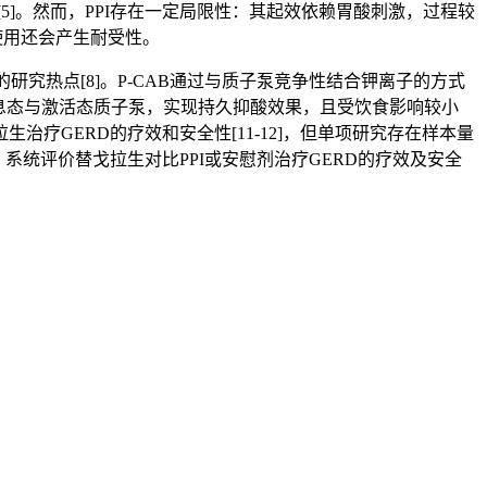
5]。然而，PPI存在一定局限性：其起效依赖胃酸刺激，过程较
期使用还会产生耐受性。
治疗GERD的研究热点[8]。P-CAB通过与质子泵竞争性结合钾离子的方式
制静息态与激活态质子泵，实现持久抑酸效果，且受饮食影响较小
讨替戈拉生治疗GERD的疗效和安全性[11-12]，但单项研究存在样本量
系统评价替戈拉生对比PPI或安慰剂治疗GERD的疗效及安全