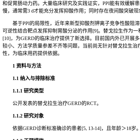
和促胃肠动力药。大量临床研究及实践证实，PPI能有效缓解患
慢，通常需3 d才能充分发挥抑酸作用；同时存在夜间酸突破现象[
基于PPI的局限性，近年来新型抑酸剂钾离子竞争性酸阻滞剂（potas
可逆性结合靶点发挥抑制胃酸分泌的作用[9]。替戈拉生作为一
[10]，为GERD的临床治疗提供了新选择。目前国内外已开展多项随机对照
较小、方法学质量参差不齐等问题，当前尚无针对替戈拉生治疗G
性，为临床用药提供依据。
1 资料与方法
1.1 纳入与排除标准
1.1.1 研究类型
公开发表的替戈拉生治疗GERD的RCT。
1.1.2 研究对象
依据GERD诊断标准确诊的患者[5, 13-14]，且年龄＞18岁