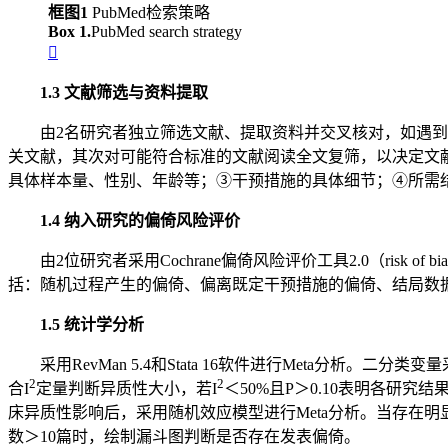
框图1
PubMed检索策略
Box 1.
PubMed search strategy

1.3 文献筛选与资料提取
由2名研究者独立筛选文献、提取资料并交叉核对，如遇到分
关文献，其次对可能符合标准的文献阅读全文复筛，以决定文
具体样本量、性别、年龄等；③干预措施的具体细节；④所需
1.4 纳入研究的偏倚风险评价
由2位研究者采用Cochrane偏倚风险评价工具2.0（risk 
括：随机过程产生的偏倚、偏离既定干预措施的偏倚、结局数
1.5 统计学分析
采用RevMan 5.4和Stata 16软件进行Meta分析。二分类
2
2
合I
定量判断异质性大小，若I
＜50%且P＞0.10表明各研究
床异质性影响后，采用随机效应模型进行Meta分析。当存在
数＞10篇时，绘制漏斗图判断是否存在发表偏倚。