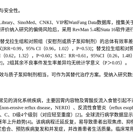
与安全性。
chrane Library、SinoMed、CNKI、VIP和WanFang D
研究的偏倚风险后，采用 RevMan 5.4和Stata 16软件进行
替戈拉生组和对照组（安慰剂或质子泵抑制剂）的总体有效率差异无统计学意义
.99，95% CI（0.96，1.02），P=0.53]；替戈拉
0.62，1.32），P=0.60；SAE：RR=0.61，95%CI（0.2
P=0.02]，2组其余不良事件发生率差异均无统计学意义（P＞0.05）。
效与质子泵抑制剂相当，可作为其替代治疗方案。受纳入研究数
disease，GERD）是常见的消化系统疾病，主要因胃内容物及胃酸反
eflux disease，NERD）、反流性食管炎（reflux esophagit
D级4个级别（对应轻至重度）[2]。全球流行病学数据显示，西方国
呈逐年上升趋势[4]。该病病程迁延反复，易导致患者出现焦虑
预防疾病复发和并发症，并改善患者生活质量。临床常用治疗药物主要包括