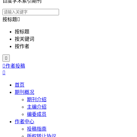
百度学术索引期刊
按标题

按标题
按关键词
按作者


作者投稿

首页
期刊概况
期刊介绍
主编介绍
编委成员
作者中心
投稿指南
版权转让协议