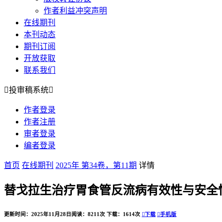
作者利益冲突声明
在线期刊
本刊动态
期刊订阅
开放获取
联系我们

投审稿系统

作者登录
作者注册
审者登录
编者登录
首页
在线期刊
2025年 第34卷，第11期
详情
替戈拉生治疗胃食管反流病有效性与安全性
更新时间：2025年11月28日
阅读：8211次
下载：1614次

下载

手机版