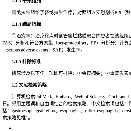
1.1.3 干预措施
替戈拉生组给予替戈拉生治疗，对照组以安慰剂或PPI（
1.1.4 结局指标
①治愈率：治疗终点时食管糜烂黏膜愈合的患者在该组所占的比例
FAS）分析和符合方案集（per-protocol set，PP）分析分别计
（serious adverse events，SAE）发生率。
1.1.5 排除标准
研究涉及以下任一项即可排除：①会议摘要；②重复发表
1.2 文献检索策略
计算机检索PubMed、Embase、Web of Science、Coch
日。采用主题词和自由词结合的检索策略。中文检索词包括：
括：gastroesophageal reflux、esophagitis、reflux esophagitis
索策略见框1。