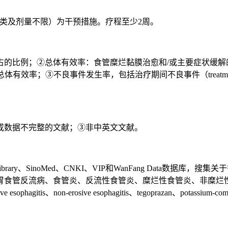
种类及剂量不限）为干预措施。疗程至少2周。
；②总体有效率：食管糜烂黏膜治愈和/或主要症状缓解的患者在该组中
算总体有效率；③不良事件发生率，包括治疗期间不良事件（treatment-em
或数据不完整的文献；③非中英文文献。
rane Library、SinoMed、CNKI、VIP和WanFang Data
胃食管反流病、食管炎、反流性食管炎、糜烂性食管炎、非糜烂
、erosive esophagitis、non-erosive esophagitis、tegoprazan、p