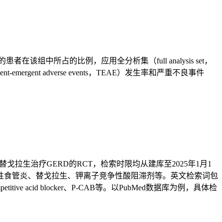
所占的比例，应用全分析集（full analysis set，
ergent adverse events，TEAE）发生率和严重不良事件
数据库，搜集关于替戈拉生治疗GERD的RCT，检索时限均从建库至2025年1月1
性食管炎、替戈拉生、钾离子竞争性酸阻滞剂等。英文检索词包
otassium-competitive acid blocker、P-CAB等。以PubMed数据库为例，具体检