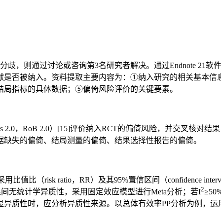
歧，则通过讨论或咨询第3名研究者解决。通过Endnote 2
献是否被纳入。资料提取主要内容为：①纳入研究的相关基本信
结局指标的具体数据；⑤偏倚风险评价的关键要素。
of bias 2.0，RoB 2.0）[15]评价纳入RCT的偏倚风险
据缺失的偏倚、结局测量的偏倚、结果选择性报告的偏倚。
变量采用比值比（risk ratio，RR）及其95%置信区间（confiden
2
结果间无统计学异质性，采用固定效应模型进行Meta分析；若I
≥5
明显异质性时，应分析异质性来源。以总体有效率PP分析为例，