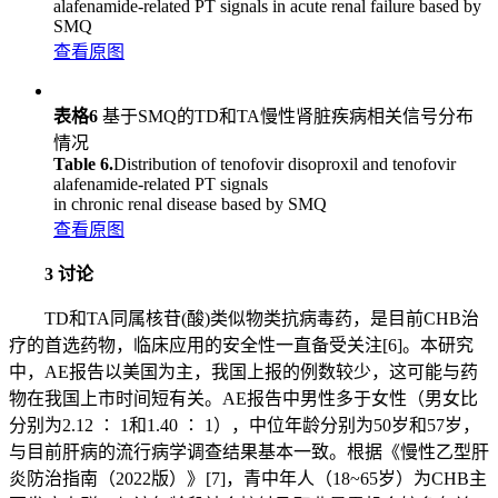
alafenamide-related PT signals in acute renal failure based by
SMQ
查看原图
表格6
基于SMQ的TD和TA慢性肾脏疾病相关信号分布
情况
Table 6.
Distribution of tenofovir disoproxil and tenofovir
alafenamide-related PT signals
in chronic renal disease based by SMQ
查看原图
3 讨论
TD和TA同属核苷(酸)类似物类抗病毒药，是目前CHB治
疗的首选药物，临床应用的安全性一直备受关注[6]。本研究
中，AE报告以美国为主，我国上报的例数较少，这可能与药
物在我国上市时间短有关。AE报告中男性多于女性（男女比
分别为2.12 ∶ 1和1.40 ∶ 1），中位年龄分别为50岁和57岁，
与目前肝病的流行病学调查结果基本一致。根据《慢性乙型肝
炎防治指南（2022版）》 [7]，青中年人（18~65岁）为CHB主