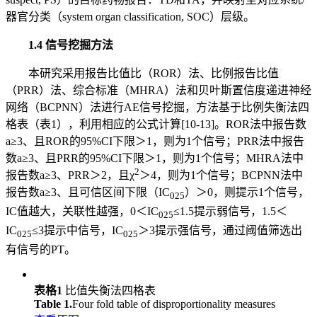
器官分类（system organ classification, SOC）层级。
1.4 信号挖掘方法
本研究采用报告比值比（ROR）法、比例报告比值
（PRR）法、综合标准（MHRA）法和贝叶斯置信度递进神经
网络（BCPNN）法进行AE信号挖掘，方法基于比例失衡法四
格表（表1），利用相应的公式计算[10-13]。ROR法中报告数
a≥3、且ROR的95%CI下限＞1，则为1个信号；PRR法中报告
数a≥3、且PRR的95%CI下限＞1，则为1个信号；MHRA法中
2
报告数a≥3、PRR＞2，且χ
＞4，则为1个信号；BCPNN法中
报告数a≥3、且可信区间下限（IC
）＞0，则提示1个信号，
025
IC值越大，关联性越强，0＜IC
≤1.5提示弱信号，1.5＜
025
IC
≤3提示中信号，IC
＞3提示强信号，通过阈值筛选出
025
025
有信号的PT。
表格1
比值失衡法四格表
Table 1.
Four fold table of disproportionality measures