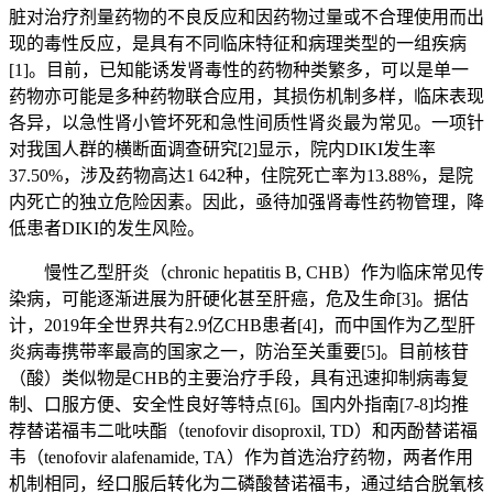
脏对治疗剂量药物的不良反应和因药物过量或不合理使用而出
现的毒性反应，是具有不同临床特征和病理类型的一组疾病
[1]。目前，已知能诱发肾毒性的药物种类繁多，可以是单一
药物亦可能是多种药物联合应用，其损伤机制多样，临床表现
各异，以急性肾小管坏死和急性间质性肾炎最为常见。一项针
对我国人群的横断面调查研究[2]显示，院内DIKI发生率
37.50%，涉及药物高达1 642种，住院死亡率为13.88%，是院
内死亡的独立危险因素。因此，亟待加强肾毒性药物管理，降
低患者DIKI的发生风险。
慢性乙型肝炎（chronic hepatitis B, CHB）作为临床常见传
染病，可能逐渐进展为肝硬化甚至肝癌，危及生命[3]。据估
计，2019年全世界共有2.9亿CHB患者[4]，而中国作为乙型肝
炎病毒携带率最高的国家之一，防治至关重要[5]。目前核苷
（酸）类似物是CHB的主要治疗手段，具有迅速抑制病毒复
制、口服方便、安全性良好等特点 [6]。国内外指南[7-8]均推
荐替诺福韦二吡呋酯（tenofovir disoproxil, TD）和丙酚替诺福
韦（tenofovir alafenamide, TA）作为首选治疗药物，两者作用
机制相同，经口服后转化为二磷酸替诺福韦，通过结合脱氧核