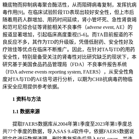
糖底物而抑制病毒聚合酶活性，从而阻碍病毒复制，发挥抗病
毒作用[9]。在临床试验阶段TD表现出较好安全性，但上市后
随着用药人群增加、用药时间延续，肾小管坏死、急性肾衰竭
和范可尼综合征等肾脏相关不良事件（adverse event, AE）的
报道显著增加，引起临床高度重视 [5-6]。而TA目前报道的不
良反应不多，其作为TD的升级版，凭借低耐药、安全性好及
疗效佳等优点在临床不断推广。因此，在针对TA与TD的用药
安全性，特别是备受关注的肾毒性对比研究缺乏的现状下，本
研究基于美国食品药品管理局（FDA）不良事件报告系统
（FDA adverse events reporting system, FAERS），从安全性角
度对TA与TD的AE信号进行分析，以期为CHB抗病毒药物临
床安全应用提供参考依据。
1 资料与方法
1.1 数据来源
提取FAERS数据库从2004年第1季度至2023年第1季度总
共77个季度的数据，导入SAS 9.4软件中，依据FAERS数据说
明文件进行数据清理，删除重复报告后导入SQL sever，并选