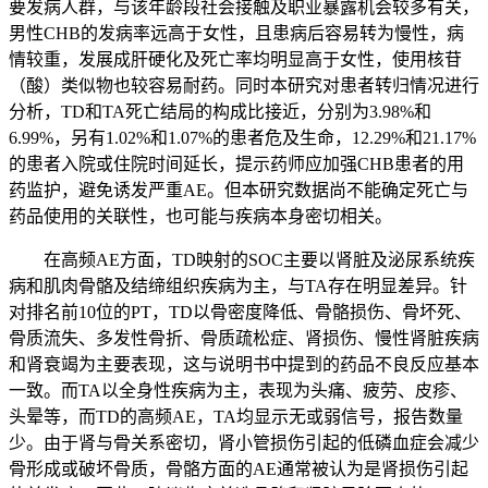
要发病人群，与该年龄段社会接触及职业暴露机会较多有关，
男性CHB的发病率远高于女性，且患病后容易转为慢性，病
情较重，发展成肝硬化及死亡率均明显高于女性，使用核苷
（酸）类似物也较容易耐药。同时本研究对患者转归情况进行
分析，TD和TA死亡结局的构成比接近，分别为3.98%和
6.99%，另有1.02%和1.07%的患者危及生命，12.29%和21.17%
的患者入院或住院时间延长，提示药师应加强CHB患者的用
药监护，避免诱发严重AE。但本研究数据尚不能确定死亡与
药品使用的关联性，也可能与疾病本身密切相关。
在高频AE方面，TD映射的SOC主要以肾脏及泌尿系统疾
病和肌肉骨骼及结缔组织疾病为主，与TA存在明显差异。针
对排名前10位的PT，TD以骨密度降低、骨骼损伤、骨坏死、
骨质流失、多发性骨折、骨质疏松症、肾损伤、慢性肾脏疾病
和肾衰竭为主要表现，这与说明书中提到的药品不良反应基本
一致。而TA以全身性疾病为主，表现为头痛、疲劳、皮疹、
头晕等，而TD的高频AE，TA均显示无或弱信号，报告数量
少。由于肾与骨关系密切，肾小管损伤引起的低磷血症会减少
骨形成或破坏骨质，骨骼方面的AE通常被认为是肾损伤引起