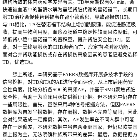
结构所致的体内药动学差异有关。TD半衰期仅有0.4 min，会
快速被血液中的酯酶水解为需经肾脏代谢的替诺福韦，长期口
服TD治疗会促使替诺福韦在肾小管蓄积，导致肾损伤 [15]。
与TD相比，TA在替诺福韦结构上增加酰胺键，能促进肠道吸
收，提高生物利用度，血浆及肠道中稳定性较高且浓度低，可
降低肾小管中替诺福韦的蓄积量，提升肾脏安全性[17]。因
此，对于需终身服药的CHB患者而言，应定期监测肾功能，
而对合并肾功能损伤或存在肾损伤高危因素的患者应避免选择
TD，优选TA。
综上所述，本研究基于FAERS数据库开展多技术手段的
信号挖掘，对TD和TA的AE进行全面评价，从上市后用药安
全性角度，比较分析各SOC的高频AE，并基于SMQ聚焦肾脏
安全性，有助于为临床用药提供循证证据。但本研究中仍存在
一些局限性。首先，虽然采用4种信号挖掘方法，但因FAERS
数据库为自发呈报数据，存在漏报、数据不完整等局限，因此
会对结果造成一定偏倚；其次，AE发生率在不同人群中可能
存在一定偏差，本研究数据中虽包含亚洲国家，但仍以欧美国
家上报为主，无法明确种族所带来的差异；最后，数据挖掘方