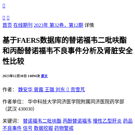



首页
在线期刊
2023年 第32卷，第12期
详情
基于FAERS数据库的替诺福韦二吡呋酯
和丙酚替诺福韦不良事件分析及肾脏安全
性比较
2023年12月30日
14094次
原文
作者：
魏安华
曾露
王璐
刘东

贡雪芃
作者单位：
华中科技大学同济医学院附属同济医院药学部
（武汉 430030）
关键词：
替诺福韦二吡呋酯
丙酚替诺福韦
慢性乙型肝炎
药品
不良事件
信号
数据挖掘
药物警戒