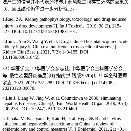
法产生的信号并不代表药物与用药风险之间存在必然的因果关
联，因此结论仍需进一步分析验证。
1.Radi ZA. Kidney pathophysiology, toxicology, and drug-induced
injury in drug development[J]. Int J Toxicol，2019, 38 (3), 215-
227. DOI: 10.1177/1091581819831701.
2.Liu C, Yan S, Wang Y, et al. Drug-induced hospital-acquired acute
kidney injury in China: a multicenter cross-sectional survey[J].
Kidney Dis (Basel), 2021, 7(2): 143-155. DOI:
10.1159/000510455.
3.中华医学会, 中华医学会杂志社, 中华医学会全科医学分会,
等. 慢性乙型肝炎基层诊疗指南(实践版2020)[J]. 中华全科医师
杂志, 2021, 20(3): 281-289. DOI: 10.3760/cma.j.cn114798-
20210120-00078.
4.Liu J, Liang W, Jing W, et al. Countdown to 2030: eliminating
hepatitis B disease, China[J]. Bull World Health Organ, 2019, 97(3):
230-238. DOI: 10.2471/BLT.18.219469.
5.Tanaka M, Katayama F, Kato H, et al. Hepatitis B and C virus
infection and hepatocellular carcinoma in China: a review of
epidemiology and control measures[J]. J Epidemiol, 2011, 21: 401-