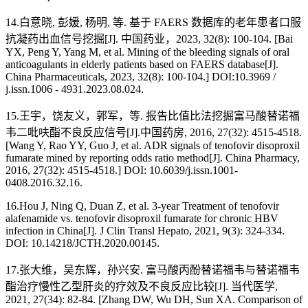
14.白意晓, 彭媛, 杨明, 等. 基于 FAERS 数据库的老年患者口服
抗凝药出血信号挖掘[J]. 中国药业，2023, 32(8): 100-104. [Bai
YX, Peng Y, Yang M, et al. Mining of the bleeding signals of oral
anticoagulants in elderly patients based on FAERS database[J].
China Pharmaceuticals, 2023, 32(8): 100-104.] DOI:10.3969 /
j.issn.1006 - 4931.2023.08.024.
15.王宇，饶友义，郭军，等. 报告比值比法挖掘富马酸替诺福
韦二吡呋酯不良反应信号[J].中国药房, 2016, 27(32): 4515-4518.
[Wang Y, Rao YY, Guo J, et al. ADR signals of tenofovir disoproxil
fumarate mined by reporting odds ratio method[J]. China Pharmacy,
2016, 27(32): 4515-4518.] DOI: 10.6039/j.issn.1001-
0408.2016.32.16.
16.Hou J, Ning Q, Duan Z, et al. 3-year Treatment of tenofovir
alafenamide vs. tenofovir disoproxil fumarate for chronic HBV
infection in China[J]. J Clin Transl Hepato, 2021, 9(3): 324-334.
DOI: 10.14218/JCTH.2020.00145.
17.张大维，吴东辉，孙兴安. 富马酸丙酚替诺福韦与替诺福韦
酯治疗慢性乙型肝炎的疗效及不良反应比较[J]. 当代医学,
2021, 27(34): 82-84. [Zhang DW, Wu DH, Sun XA. Comparison of