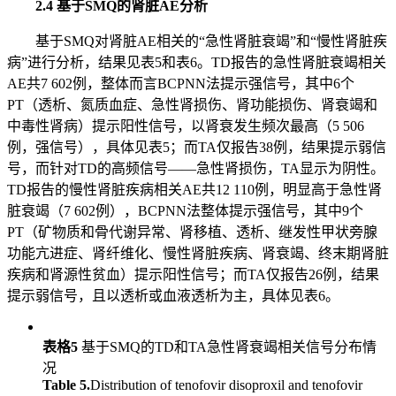
2.4 基于SMQ的肾脏AE分析
基于SMQ对肾脏AE相关的“急性肾脏衰竭”和“慢性肾脏疾
病”进行分析，结果见表5和表6。TD报告的急性肾脏衰竭相关
AE共7 602例，整体而言BCPNN法提示强信号，其中6个
PT（透析、氮质血症、急性肾损伤、肾功能损伤、肾衰竭和
中毒性肾病）提示阳性信号，以肾衰发生频次最高（5 506
例，强信号），具体见表5；而TA仅报告38例，结果提示弱信
号，而针对TD的高频信号——急性肾损伤，TA显示为阴性。
TD报告的慢性肾脏疾病相关AE共12 110例，明显高于急性肾
脏衰竭（7 602例），BCPNN法整体提示强信号，其中9个
PT（矿物质和骨代谢异常、肾移植、透析、继发性甲状旁腺
功能亢进症、肾纤维化、慢性肾脏疾病、肾衰竭、终末期肾脏
疾病和肾源性贫血）提示阳性信号；而TA仅报告26例，结果
提示弱信号，且以透析或血液透析为主，具体见表6。
表格5
基于SMQ的TD和TA急性肾衰竭相关信号分布情
况
Table 5.
Distribution of tenofovir disoproxil and tenofovir