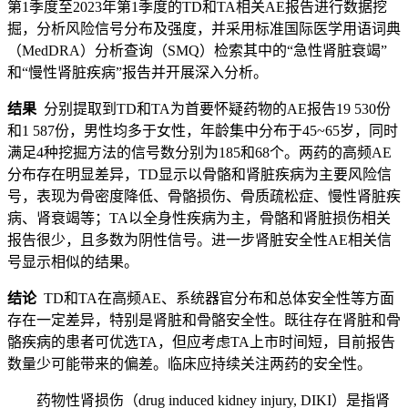
第1季度至2023年第1季度的TD和TA相关AE报告进行数据挖
掘，分析风险信号分布及强度，并采用标准国际医学用语词典
（MedDRA）分析查询（SMQ）检索其中的“急性肾脏衰竭”
和“慢性肾脏疾病”报告并开展深入分析。
结果
分别提取到TD和TA为首要怀疑药物的AE报告19 530份
和1 587份，男性均多于女性，年龄集中分布于45~65岁，同时
满足4种挖掘方法的信号数分别为185和68个。两药的高频AE
分布存在明显差异，TD显示以骨骼和肾脏疾病为主要风险信
号，表现为骨密度降低、骨骼损伤、骨质疏松症、慢性肾脏疾
病、肾衰竭等；TA以全身性疾病为主，骨骼和肾脏损伤相关
报告很少，且多数为阴性信号。进一步肾脏安全性AE相关信
号显示相似的结果。
结论
TD和TA在高频AE、系统器官分布和总体安全性等方面
存在一定差异，特别是肾脏和骨骼安全性。既往存在肾脏和骨
骼疾病的患者可优选TA，但应考虑TA上市时间短，目前报告
数量少可能带来的偏差。临床应持续关注两药的安全性。
药物性肾损伤（drug induced kidney injury, DIKI）是指肾