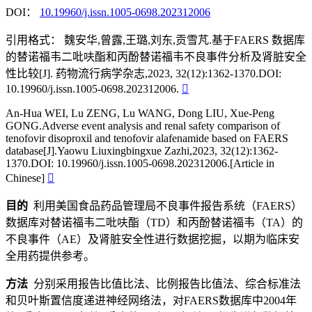
DOI：
10.19960/j.issn.1005-0698.202312006
引用格式：
魏安华,曾露,王璐,刘东,贡雪芃.基于FAERS 数据库
的替诺福韦二吡呋酯和丙酚替诺福韦不良事件分析及肾脏安全
性比较[J]. 药物流行病学杂志,2023, 32(12):1362-1370.DOI:
10.19960/j.issn.1005-0698.202312006.

An-Hua WEI, Lu ZENG, Lu WANG, Dong LIU, Xue-Peng
GONG.Adverse event analysis and renal safety comparison of
tenofovir disoproxil and tenofovir alafenamide based on FAERS
database[J].Yaowu Liuxingbingxue Zazhi,2023, 32(12):1362-
1370.DOI: 10.19960/j.issn.1005-0698.202312006.[Article in
Chinese]

目的
利用美国食品药品管理局不良事件报告系统（FAERS）
数据库对替诺福韦二吡呋酯（TD）和丙酚替诺福韦（TA）的
不良事件（AE）及肾脏安全性进行数据挖掘，以期为临床安
全用药提供参考。
方法
分别采用报告比值比法、比例报告比值法、综合标准法
和贝叶斯置信度递进神经网络法，对FAERS数据库中2004年