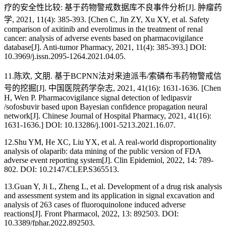
疗的安全性比较: 基于药物警戒数据库不良事件分析[J]. 肿瘤药
学, 2021, 11(4): 385-393. [Chen C, Jin ZY, Xu XY, et al. Safety
comparison of axitinib and everolimus in the treatment of renal
cancer: analysis of adverse events based on pharmacovigilance
database[J]. Anti-tumor Pharmacy, 2021, 11(4): 385-393.] DOI:
10.3969/j.issn.2095-1264.2021.04.05.
11.陈欢, 文朋. 基于BCPNN法对来迪派韦/索磷布韦药物警戒信
号的挖掘[J]. 中国医院药学杂志, 2021, 41(16): 1631-1636. [Chen
H, Wen P. Pharmacovigilance signal detection of ledipasvir
/sofosbuvir based upon Bayesian confidence propagation neural
network[J]. Chinese Journal of Hospital Pharmacy, 2021, 41(16):
1631-1636.] DOI: 10.13286/j.1001-5213.2021.16.07.
12.Shu YM, He XC, Liu YX, et al. A real-world disproportionality
analysis of olaparib: data mining of the public version of FDA
adverse event reporting system[J]. Clin Epidemiol, 2022, 14: 789-
802. DOI: 10.2147/CLEP.S365513.
13.Guan Y, Ji L, Zheng L, et al. Development of a drug risk analysis
and assessment system and its application in signal excavation and
analysis of 263 cases of fluoroquinolone induced adverse
reactions[J]. Front Pharmacol, 2022, 13: 892503. DOI:
10.3389/fphar.2022.892503.