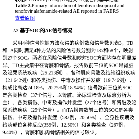
Table 2.
Primary information of tenofovir disoproxil and
tenofovir alafenamide-related AE reported in FAERS
查看原图
2.2 基于SOC的AE信号情况
采用4种信号挖掘方法获得的病例数和信号数见表3，TD
和TA同时满足4种方法的风险信号数分别为185和68个，映射
到27个SOC。两者在风险信号数和映射SOC方面均存在明显差
异。TD主要集中在肾脏和骨骼，报告数前三位的SOC是肾脏
及泌尿系统疾病（25 213例），各种肌肉骨骼及结缔组织疾病
（21 642例）和各类损伤、中毒及操作并发症（19 746例），
构成比高达24.18%，20.75%和18.94%；信号数前三位的SOC
是各类检查（37个信号，以肾脏、泌尿道检查及尿液分析为
主）、各类损伤、中毒及操作并发症（27个信号）和肾脏及泌
尿系统疾病（25个信号）。而TA报告数前三位的SOC是各类
损伤、中毒及操作并发症（582例，20.50%）、全身性疾病及
给药部位各种反应(355例，12.50%）和各类检查（267例，
9.40%），肾脏和肌肉骨骼相关的信号较少。