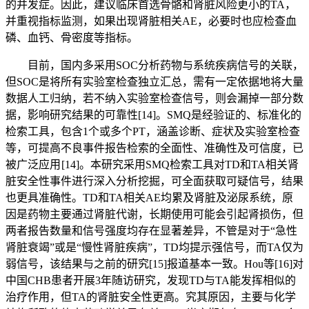
的并发症。因此，建议临床首选骨骼和肾脏风险更小的TA，
并重视指标监测，如果出现肾脏相关AE，必要时也应检查血
磷、血钙、骨密度等指标。
目前，国内多采用SOC分析药物与系统疾病信号的关联，
但SOC是将所有实验室检查独立汇总，需有一定依据地将大量
数据人工归纳，若不纳入实验室检查信号，则会漏掉一部分数
据，影响研究结果的可靠性[14]。SMQ是经验证的、标准化的
检索工具，包含1个或多个PT，涵盖诊断、症状及实验室检查
等，可提高不良事件报告检索的全面性、准确性及可信度，已
被广泛应用 [14]。本研究采用SMQ检索工具对TD和TA相关肾
脏安全性事件进行深入分析挖掘，可全面获取可疑信号，结果
也更具准确性。TD和TA相关AE均累及肾脏及泌尿系统，原
因是药物主要通过肾脏代谢，长期使用可能会引起肾损伤，但
两者报告数量和信号强度均存在显著差异，不管是对于“急性
肾脏衰竭”或是“慢性肾脏疾病”，TD均提示强信号，而TA仅为
弱信号，该结果与之前的研究[15]报道基本一致。Hou等[16]对
中国CHB患者开展3年随访研究，发现TD与TA能发挥相似的
治疗作用，但TA的肾脏安全性更高。究其原因，主要与化学