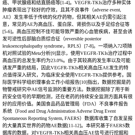
癌、甲状腺癌和结直肠癌等[1-4]。VEGFR-TKIs治疗多种实体
肿瘤表现出了较好的疗效，且其不良事件（adverse event,
AE）发生率低于传统的化疗药物，但其相关AE仍需引起注
意，常见的AE为高血压、蛋白尿、肾损伤以及手足综合征等
[5-6]。高血压控制不佳可能导致严重的心血管疾病，甚至会诱
发可逆性后部脑白质综合征（reversible posterior
leukoencephalopathy syndrome，RPLS）[7-8]。一项纳入72项随
机对照试验的Meta分析[9]显示，使用VEGFR-TKIs治疗过程中
高血压的总发生率约为23.0%。由于其较高的发生率以及可能
诱发严重的结局，因此VEGFR-TKIs相关高血压AE发生的特
点值得深入研究，为临床安全使用VEGFR-TKIs提供参考。国
际医学科学组织理事会工作小组报告[10]指出，数据挖掘是药
物警戒研究中AE信号监测的重要方法。数据挖掘除了用于新
药安全信号的早期检测，还在老药的持续安全监测方面具有很
好的应用价值。美国食品药品管理局（FDA）不良事件报告
系统（Food and Drug Administration Adverse Drug Event
Spontaneous Reporting System, FAERS）数据库收集了自发呈报
的大量真实世界的药物AE数据[11-12]。本研究基于FAERS数
据库的数据，对VEGFR-TKIs相关高血压AE信号进行挖掘和