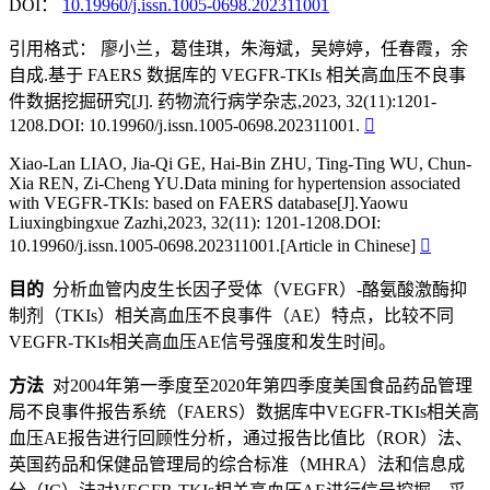
DOI：
10.19960/j.issn.1005-0698.202311001
引用格式：
廖小兰，葛佳琪，朱海斌，吴婷婷，任春霞，余
自成.基于 FAERS 数据库的 VEGFR-TKIs 相关高血压不良事
件数据挖掘研究[J]. 药物流行病学杂志,2023, 32(11):1201-
1208.DOI: 10.19960/j.issn.1005-0698.202311001.

Xiao-Lan LIAO, Jia-Qi GE, Hai-Bin ZHU, Ting-Ting WU, Chun-
Xia REN, Zi-Cheng YU.Data mining for hypertension associated
with VEGFR-TKIs: based on FAERS database[J].Yaowu
Liuxingbingxue Zazhi,2023, 32(11): 1201-1208.DOI:
10.19960/j.issn.1005-0698.202311001.[Article in Chinese]

目的
分析血管内皮生长因子受体（VEGFR）-酪氨酸激酶抑
制剂（TKIs）相关高血压不良事件（AE）特点，比较不同
VEGFR-TKIs相关高血压AE信号强度和发生时间。
方法
对2004年第一季度至2020年第四季度美国食品药品管理
局不良事件报告系统（FAERS）数据库中VEGFR-TKIs相关高
血压AE报告进行回顾性分析，通过报告比值比（ROR）法、
英国药品和保健品管理局的综合标准（MHRA）法和信息成