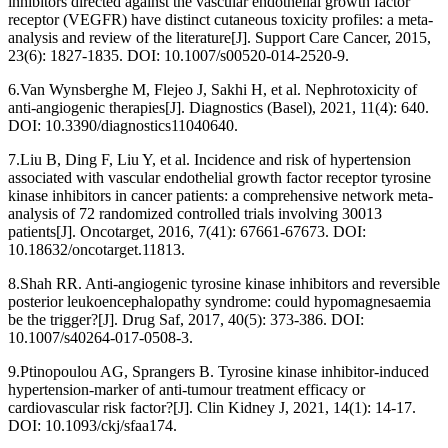
inhibitors directed against the vascular endothelial growth factor
receptor (VEGFR) have distinct cutaneous toxicity profiles: a meta-
analysis and review of the literature[J]. Support Care Cancer, 2015,
23(6): 1827-1835. DOI: 10.1007/s00520-014-2520-9.
6.Van Wynsberghe M, Flejeo J, Sakhi H, et al. Nephrotoxicity of
anti-angiogenic therapies[J]. Diagnostics (Basel), 2021, 11(4): 640.
DOI: 10.3390/diagnostics11040640.
7.Liu B, Ding F, Liu Y, et al. Incidence and risk of hypertension
associated with vascular endothelial growth factor receptor tyrosine
kinase inhibitors in cancer patients: a comprehensive network meta-
analysis of 72 randomized controlled trials involving 30013
patients[J]. Oncotarget, 2016, 7(41): 67661-67673. DOI:
10.18632/oncotarget.11813.
8.Shah RR. Anti-angiogenic tyrosine kinase inhibitors and reversible
posterior leukoencephalopathy syndrome: could hypomagnesaemia
be the trigger?[J]. Drug Saf, 2017, 40(5): 373-386. DOI:
10.1007/s40264-017-0508-3.
9.Ptinopoulou AG, Sprangers B. Tyrosine kinase inhibitor-induced
hypertension-marker of anti-tumour treatment efficacy or
cardiovascular risk factor?[J]. Clin Kidney J, 2021, 14(1): 14-17.
DOI: 10.1093/ckj/sfaa174.