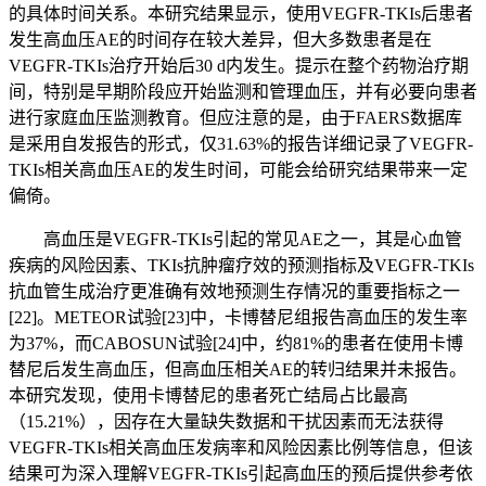
的具体时间关系。本研究结果显示，使用VEGFR-TKIs后患者
发生高血压AE的时间存在较大差异，但大多数患者是在
VEGFR-TKIs治疗开始后30 d内发生。提示在整个药物治疗期
间，特别是早期阶段应开始监测和管理血压，并有必要向患者
进行家庭血压监测教育。但应注意的是，由于FAERS数据库
是采用自发报告的形式，仅31.63%的报告详细记录了VEGFR-
TKIs相关高血压AE的发生时间，可能会给研究结果带来一定
偏倚。
高血压是VEGFR-TKIs引起的常见AE之一，其是心血管
疾病的风险因素、TKIs抗肿瘤疗效的预测指标及VEGFR-TKIs
抗血管生成治疗更准确有效地预测生存情况的重要指标之一
[22]。METEOR试验[23]中，卡博替尼组报告高血压的发生率
为37%，而CABOSUN试验[24]中，约81%的患者在使用卡博
替尼后发生高血压，但高血压相关AE的转归结果并未报告。
本研究发现，使用卡博替尼的患者死亡结局占比最高
（15.21%），因存在大量缺失数据和干扰因素而无法获得
VEGFR-TKIs相关高血压发病率和风险因素比例等信息，但该
结果可为深入理解VEGFR-TKIs引起高血压的预后提供参考依