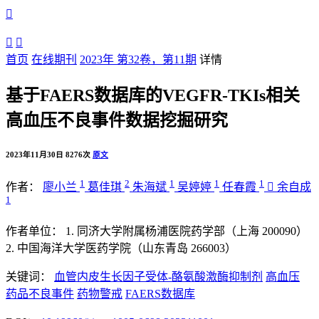



首页
在线期刊
2023年 第32卷，第11期
详情
基于FAERS数据库的VEGFR-TKIs相关
高血压不良事件数据挖掘研究
2023年11月30日
8276次
原文
1
2
1
1
1
作者：
廖小兰
葛佳琪
朱海斌
吴婷婷
任春霞

余自成
1
作者单位：
1. 同济大学附属杨浦医院药学部（上海 200090）
2. 中国海洋大学医药学院（山东青岛 266003）
关键词：
血管内皮生长因子受体-酪氨酸激酶抑制剂
高血压
药品不良事件
药物警戒
FAERS数据库