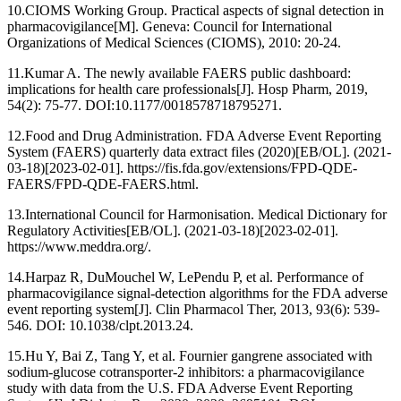
10.CIOMS Working Group. Practical aspects of signal detection in
pharmacovigilance[M]. Geneva: Council for International
Organizations of Medical Sciences (CIOMS), 2010: 20-24.
11.Kumar A. The newly available FAERS public dashboard:
implications for health care professionals[J]. Hosp Pharm, 2019,
54(2): 75-77. DOI:10.1177/0018578718795271.
12.Food and Drug Administration. FDA Adverse Event Reporting
System (FAERS) quarterly data extract files (2020)[EB/OL]. (2021-
03-18)[2023-02-01]. https://fis.fda.gov/extensions/FPD-QDE-
FAERS/FPD-QDE-FAERS.html.
13.International Council for Harmonisation. Medical Dictionary for
Regulatory Activities[EB/OL]. (2021-03-18)[2023-02-01].
https://www.meddra.org/.
14.Harpaz R, DuMouchel W, LePendu P, et al. Performance of
pharmacovigilance signal-detection algorithms for the FDA adverse
event reporting system[J]. Clin Pharmacol Ther, 2013, 93(6): 539-
546. DOI: 10.1038/clpt.2013.24.
15.Hu Y, Bai Z, Tang Y, et al. Fournier gangrene associated with
sodium-glucose cotransporter-2 inhibitors: a pharmacovigilance
study with data from the U.S. FDA Adverse Event Reporting