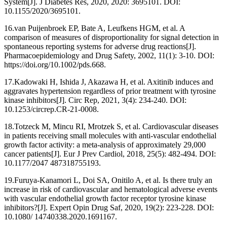
System[J]. J Diabetes Res, 2020, 2020: 3695101. DOI:
10.1155/2020/3695101.
16.van Puijenbroek EP, Bate A, Leufkens HGM, et al. A
comparison of measures of disproportionality for signal detection in
spontaneous reporting systems for adverse drug reactions[J].
Pharmacoepidemiology and Drug Safety, 2002, 11(1): 3-10. DOI:
https://doi.org/10.1002/pds.668.
17.Kadowaki H, Ishida J, Akazawa H, et al. Axitinib induces and
aggravates hypertension regardless of prior treatment with tyrosine
kinase inhibitors[J]. Circ Rep, 2021, 3(4): 234-240. DOI:
10.1253/circrep.CR-21-0008.
18.Totzeck M, Mincu RI, Mrotzek S, et al. Cardiovascular diseases
in patients receiving small molecules with anti-vascular endothelial
growth factor activity: a meta-analysis of approximately 29,000
cancer patients[J]. Eur J Prev Cardiol, 2018, 25(5): 482-494. DOI:
10.1177/2047 487318755193.
19.Furuya-Kanamori L, Doi SA, Onitilo A, et al. Is there truly an
increase in risk of cardiovascular and hematological adverse events
with vascular endothelial growth factor receptor tyrosine kinase
inhibitors?[J]. Expert Opin Drug Saf, 2020, 19(2): 223-228. DOI:
10.1080/ 14740338.2020.1691167.