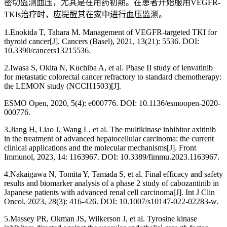
密切监测血压，尤其是在用药初期。在患者开始服用VEGFR-
TKIs治疗时，应提醒其在家中进行血压监测。
1.Enokida T, Tahara M. Management of VEGFR-targeted TKI for
thyroid cancer[J]. Cancers (Basel), 2021, 13(21): 5536. DOI:
10.3390/cancers13215536.
2.Iwasa S, Okita N, Kuchiba A, et al. Phase II study of lenvatinib
for metastatic colorectal cancer refractory to standard chemotherapy:
the LEMON study (NCCH1503)[J].
ESMO Open, 2020, 5(4): e000776. DOI: 10.1136/esmoopen-2020-
000776.
3.Jiang H, Liao J, Wang L, et al. The multikinase inhibitor axitinib
in the treatment of advanced hepatocellular carcinoma: the current
clinical applications and the molecular mechanisms[J]. Front
Immunol, 2023, 14: 1163967. DOI: 10.3389/fimmu.2023.1163967.
4.Nakaigawa N, Tomita Y, Tamada S, et al. Final efficacy and safety
results and biomarker analysis of a phase 2 study of cabozantinib in
Japanese patients with advanced renal cell carcinoma[J]. Int J Clin
Oncol, 2023, 28(3): 416-426. DOI: 10.1007/s10147-022-02283-w.
5.Massey PR, Okman JS, Wilkerson J, et al. Tyrosine kinase