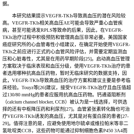
据。
本研究结果提示VEGFR-TKIs导致高血压的潜在风险较
高。VEGFR-TKIs相关高血压AE可能会导致严重心血管疾
病，甚至可能诱发RPLS等致命的后果，因此，在VEGFR-
TKIs治疗过程中积极预防和管理高血压非常必要。美国国家
癌症研究所的心血管毒性小组建议，在确定开始使用VEGFR-
TKIs之前应进行正式的心血管风险评估，并需要定期监测血
压和心脏毒性，尤其是在用药早期阶段[25]。启动高血压管理
方案取决于临床表现和血压分级，使用VEGFR-TKIs治疗的患
者选用哪种抗高血压药物，暂时无临床研究的数据支持，因
此，VEGFR-TKIs导致高血压的治疗方案和建议主要是参考临
床经验。Touyz等[26]建议，接受VEGFR-TKIs治疗且血压值超
过130/80 mmHg的患者应服用抗高血压药物。钙通道阻断剂
（calcium channel blocker, CCB）被认为是一线选择，可供选
择的还有中枢降压药和利尿剂[27]。血管紧张素转化酶也可治
疗VEGFR-TKIs诱发的高血压，尤其是对有蛋白尿的患者[27-
29]。值得注意的是，应避免使用地尔硫卓或维拉帕米等非二
氢吡啶类CCB，这些药物可能通过抑制细胞色素P450 3A4而