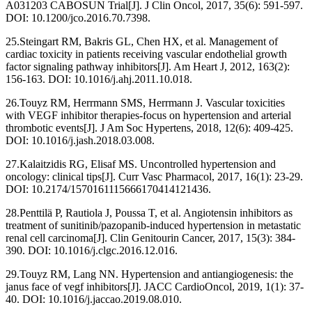
A031203 CABOSUN Trial[J]. J Clin Oncol, 2017, 35(6): 591-597.
DOI: 10.1200/jco.2016.70.7398.
25.Steingart RM, Bakris GL, Chen HX, et al. Management of
cardiac toxicity in patients receiving vascular endothelial growth
factor signaling pathway inhibitors[J]. Am Heart J, 2012, 163(2):
156-163. DOI: 10.1016/j.ahj.2011.10.018.
26.Touyz RM, Herrmann SMS, Herrmann J. Vascular toxicities
with VEGF inhibitor therapies-focus on hypertension and arterial
thrombotic events[J]. J Am Soc Hypertens, 2018, 12(6): 409-425.
DOI: 10.1016/j.jash.2018.03.008.
27.Kalaitzidis RG, Elisaf MS. Uncontrolled hypertension and
oncology: clinical tips[J]. Curr Vasc Pharmacol, 2017, 16(1): 23-29.
DOI: 10.2174/1570161115666170414121436.
28.Penttilä P, Rautiola J, Poussa T, et al. Angiotensin inhibitors as
treatment of sunitinib/pazopanib-induced hypertension in metastatic
renal cell carcinoma[J]. Clin Genitourin Cancer, 2017, 15(3): 384-
390. DOI: 10.1016/j.clgc.2016.12.016.
29.Touyz RM, Lang NN. Hypertension and antiangiogenesis: the
janus face of vegf inhibitors[J]. JACC CardioOncol, 2019, 1(1): 37-
40. DOI: 10.1016/j.jaccao.2019.08.010.