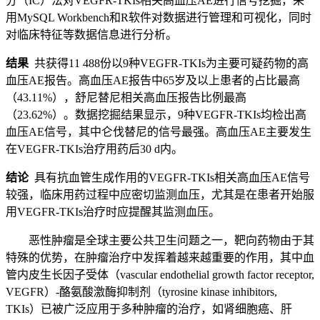
分（IC）法对VEGFR-TKIs相关高血压AE进行信号挖掘，采
用MySQL Workbench和R软件对数据进行管理和可视化，同时
对临床特征等数据信息进行分析。
结果
共获得11 488份以9种VEGFR-TKIs为主要可疑药物的高
血压AE报告。高血压AE报告中65岁及以上患者的占比最高
（43.11%），舒尼替尼相关高血压报告比例最高
（23.62%）。数据挖掘结果显示，9种VEGFR-TKIs均检出高
血压AE信号，其中仑伐替尼的信号最强。高血压AE主要发生
在VEGFR-TKIs治疗用药后30 d内。
结论
具有抗血管生成作用的VEGFR-TKIs相关高血压AE信号
较强，临床用药过程中应密切监测血压，尤其是在患者开始服
用VEGFR-TKIs治疗时应提醒其监测血压。
恶性肿瘤是全球主要公共卫生问题之一，靶向药物由于其
特殊的优势，在肿瘤治疗中发挥着越来越重要的作用，其中血
管内皮生长因子受体（vascular endothelial growth factor receptor,
VEGFR）-酪氨酸激酶抑制剂（tyrosine kinase inhibitors,
TKIs）已被广泛应用于多种肿瘤的治疗，如肾细胞癌、肝