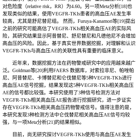
对危险度（relative risk，RR）为4.60。另一项Meta分析[18]也
发现类似的结果，使用VEGFR-TKIs患者的高血压AE发生率
较高，尤其是舒尼替尼组。 然而，Furuya-Kanamori等[19]提出
之前的研究可能高估了VEGFR-TKIs相关高血压AE的实际风
险，其研究结果显示阿昔替尼、舒尼替尼和凡德他尼不会增加
高血压的风险。因此，基于真实世界数据挖掘，对理解和认识
VEGFR-TKIs与高血压AE的关联性具有重要的临床意义。
近年来，数据挖掘方法在药物警戒研究中的应用越来越广
泛。Goldman等[20]利用FAERS 数据库，对索拉非尼、帕唑帕
尼、阿昔替尼、卡博替尼和仑伐替尼等5种VEGFR-TKIs进行
高血压AE信号挖掘，结果发现这5种VEGFR-TKIs相关高血压
AE的信号都比较强。本研究使用了3种信号检测方法对
VEGFR-TKIs相关高血压AE报告进行挖掘研究，进一步证实
存在VEGFR-TKIs相关高血压药物警戒信号。值得注意的是，
本研究发现3种检测方法中仑伐替尼相关高血压AE信号均较
强，与一项Meta分析[21]的结果相似。
目前，尚无研究探讨VEGFR-TKIs使用与高血压AE发生