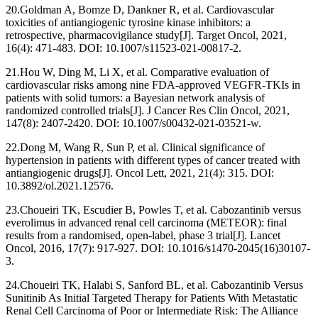
20.Goldman A, Bomze D, Dankner R, et al. Cardiovascular
toxicities of antiangiogenic tyrosine kinase inhibitors: a
retrospective, pharmacovigilance study[J]. Target Oncol, 2021,
16(4): 471-483. DOI: 10.1007/s11523-021-00817-2.
21.Hou W, Ding M, Li X, et al. Comparative evaluation of
cardiovascular risks among nine FDA-approved VEGFR-TKIs in
patients with solid tumors: a Bayesian network analysis of
randomized controlled trials[J]. J Cancer Res Clin Oncol, 2021,
147(8): 2407-2420. DOI: 10.1007/s00432-021-03521-w.
22.Dong M, Wang R, Sun P, et al. Clinical significance of
hypertension in patients with different types of cancer treated with
antiangiogenic drugs[J]. Oncol Lett, 2021, 21(4): 315. DOI:
10.3892/ol.2021.12576.
23.Choueiri TK, Escudier B, Powles T, et al. Cabozantinib versus
everolimus in advanced renal cell carcinoma (METEOR): final
results from a randomised, open-label, phase 3 trial[J]. Lancet
Oncol, 2016, 17(7): 917-927. DOI: 10.1016/s1470-2045(16)30107-
3.
24.Choueiri TK, Halabi S, Sanford BL, et al. Cabozantinib Versus
Sunitinib As Initial Targeted Therapy for Patients With Metastatic
Renal Cell Carcinoma of Poor or Intermediate Risk: The Alliance