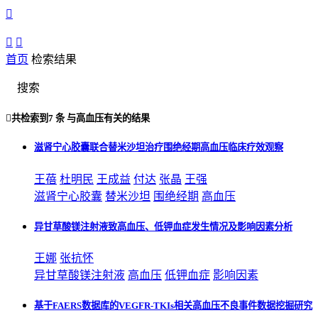



首页
检索结果
搜索

共检索到
7 条
与
高血压
有关的结果
滋肾宁心胶囊联合替米沙坦治疗围绝经期高血压临床疗效观察
王蓓
杜明民
王成益
付达
张晶
王强
滋肾宁心胶囊
替米沙坦
围绝经期
高血压
异甘草酸镁注射液致高血压、低钾血症发生情况及影响因素分析
王娜
张抗怀
异甘草酸镁注射液
高血压
低钾血症
影响因素
基于FAERS数据库的VEGFR-TKIs相关高血压不良事件数据挖掘研究