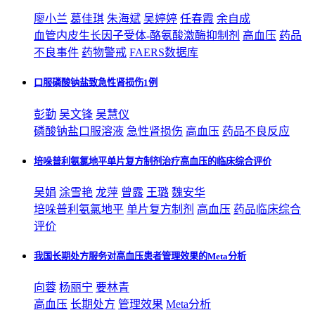
廖小兰
葛佳琪
朱海斌
吴婷婷
任春霞
余自成
血管内皮生长因子受体-酪氨酸激酶抑制剂
高血压
药品
不良事件
药物警戒
FAERS数据库
口服磷酸钠盐致急性肾损伤1例
彭勤
吴文锋
吴慧仪
磷酸钠盐口服溶液
急性肾损伤
高血压
药品不良反应
培哚普利氨氯地平单片复方制剂治疗高血压的临床综合评价
吴娟
涂雪艳
龙萍
曾露
王璐
魏安华
培哚普利氨氯地平
单片复方制剂
高血压
药品临床综合
评价
我国长期处方服务对高血压患者管理效果的Meta分析
向蓉
杨丽宁
要林青
高血压
长期处方
管理效果
Meta分析