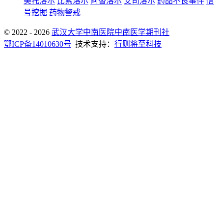
美托洛尔
比索洛尔
阿替洛尔
艾司洛尔
药品不良事件
信
号挖掘
药物警戒
© 2022 - 2026
武汉大学中南医院中南医学期刊社
鄂ICP备14010630号
技术支持：
行则将至科技