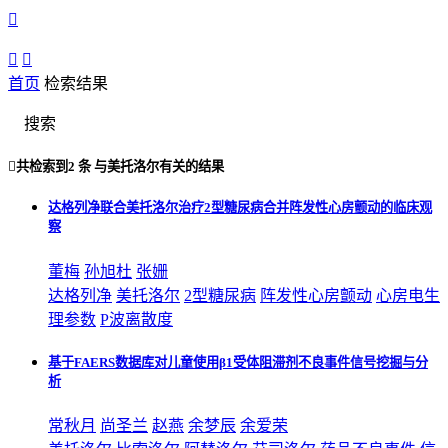



首页
检索结果
搜索

共检索到
2 条
与
美托洛尔
有关的结果
达格列净联合美托洛尔治疗2型糖尿病合并阵发性心房颤动的临床观
察
董梅
孙旭杜
张姗
达格列净
美托洛尔
2型糖尿病
阵发性心房颤动
心房电生
理参数
P波离散度
基于FAERS数据库对儿童使用β1受体阻滞剂不良事件信号挖掘与分
析
常秋月
尚圣兰
赵燕
余梦辰
余爱荣