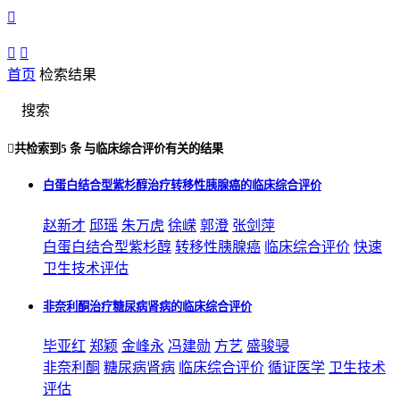



首页
检索结果
搜索

共检索到
5 条
与
临床综合评价
有关的结果
白蛋白结合型紫杉醇治疗转移性胰腺癌的临床综合评价
赵新才
邱瑶
朱万虎
徐嵘
郭澄
张剑萍
白蛋白结合型紫杉醇
转移性胰腺癌
临床综合评价
快速
卫生技术评估
非奈利酮治疗糖尿病肾病的临床综合评价
毕亚红
郑颖
金峰永
冯建勋
方艺
盛骏骎
非奈利酮
糖尿病肾病
临床综合评价
循证医学
卫生技术
评估