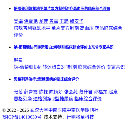
培哚普利氨氯地平单片复方制剂治疗高血压的临床综合评价
吴娟
涂雪艳
龙萍
曾露
王璐
魏安华
培哚普利氨氯地平
单片复方制剂
高血压
药品
临床综合
评价
钠-葡萄糖协同转运蛋白2抑制剂临床综合评价山东省专家共识
赵泉
钠-葡萄糖协同转运蛋白2抑制剂
临床综合评价
专家共识
恩格列净治疗2型糖尿病的临床综合评价
张蓓
薛青霞
陈禄
陈娇娇
张会苑
慕升君
孙福东
赵泉
恩格列净
达格列净
2型糖尿病
临床综合评价
© 2022 - 2026
武汉大学中南医院中南医学期刊社
鄂ICP备14010630号
技术支持：
行则将至科技