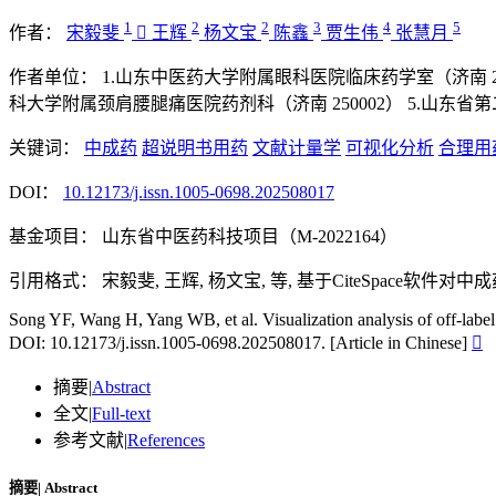
1
2
2
3
4
5
作者：
宋毅斐

王辉
杨文宝
陈鑫
贾生伟
张慧月
作者单位：
1.山东中医药大学附属眼科医院临床药学室（济南 25
科大学附属颈肩腰腿痛医院药剂科（济南 250002）
5.山东省第
关键词：
中成药
超说明书用药
文献计量学
可视化分析
合理用
DOI：
10.12173/j.issn.1005-0698.202508017
基金项目：
山东省中医药科技项目（M-2022164）
引用格式：
宋毅斐, 王辉, 杨文宝, 等, 基于CiteSpace软件对中成药超说明
Song YF, Wang H, Yang WB, et al. Visualization analysis of off-labe
DOI: 10.12173/j.issn.1005-0698.202508017. [Article in Chinese]

摘要
|
Abstract
全文
|
Full-text
参考文献
|
References
摘要
|
Abstract