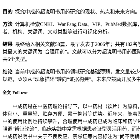
目的
探究中成药超说明书用药研究的现状、热点和未来方向。
方法
计算机检索CNKI、WanFang Data、VIP、PubMe
者、机构、关键词、文献类型等进行可视化分析。
结果
最终纳入相关文献58篇，最早发表于2006年；共有18
类最大的关键词为“合理用药”。文献可以分为超说明书用药
共6个类型。
结论
当前中成药超说明书用药领域研究基础薄弱，发文量较少
规范，亟须从“现象描述”转向“证据构建”。未来应鼓励开展
全文
|
Full-text
中成药是在中医药理论指导下，以中药材（饮片）为原料
体积小、重量轻、贮存方便、易于携带等优势。近年来，随着
中的使用比例也持续攀升，合理使用中成药已成为临床和药学领
强调“辨证论治”，临床实践中常需根据患者证型灵活用药，
中成药说明书中关于不良反应、禁忌证等内容标注为“尚不明