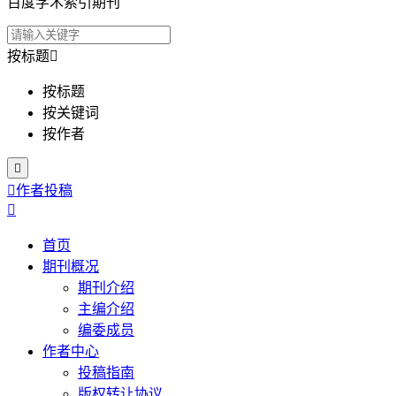
百度学术索引期刊
按标题

按标题
按关键词
按作者


作者投稿

首页
期刊概况
期刊介绍
主编介绍
编委成员
作者中心
投稿指南
版权转让协议