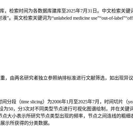
d文献数据库，检索时间为各数据库建库至2025年7月31日。中文检索关
eled medicine use”“out-of-label”“off label”与“Chines
2 软件进行去重，由两名研究者独立参照纳排标准进行文献筛选，如出
段（time slicing）为2006年1月至2025年7月，时间切片（year
 slice）设为50，分3次对不同类型节点进行可视化图谱绘制，
节点大小表示所研究节点类型出现的频率，节点之间连线的粗细
制作表格展示所获得的分类数据。