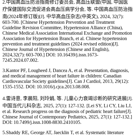
2.中国高血压防治指南修订委员会, 高血压联盟(中国, 中国医
疗保健国际交流促进会高血压病学分会, 等. 中国高血压防治指
南(2024年修订版)[J]. 中华高血压杂志(中英文), 2024, 32(7):
603-700. [Chinese Hypertension Prevention and Treatment
Guideline Revision Committee, Hypertension Alliance (China),
Chinese Medical Association International Exchange and Promotion
Association for Hypertension Branch, et al. Chinese hypertension
prevention and treatment guidelines (2024 revised edition)[J].
Chinese Journal of Hypertension (Chinese and English),
2024,32(7): 603-700.] DOI: 10.16439/j.issn.1673-
7245.2024.07.002.
3.Kantor PF, Lougheed J, Dancea A, et al. Presentation, diagnosis,
and medical management of heart failure in children: Canadian
Cardiovascular Society guidelines[J]. Can J Cardiol, 2013, 29(12):
1535-1552. DOI: 10.1016/j.cjca.2013.08.008.
4.雷诗意, 李晨阳, 刘玲娟, 等. 儿童心力衰竭诊断的研究进展[J].
中国当代儿科杂志, 2025, 27(1): 127-132. [Lei SY, Li CY, Liu LJ,
et al. Research progress on the diagnosis of pediatric heart failure[J].
Chinese Journal of Contemporary Pediatrics, 2025, 27(1): 127-132.]
DOI: 10.7499/j.issn.1008-8830.2410105.
5.Shaddy RE, George AT, Jaecklin T, et al. Systematic literature