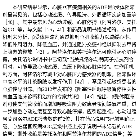
本研究结果显示，心脏器官疾病相关的ADE是β受体阻滞
剂最常见的，包括心动过缓、传导阻滞、外周循环疾病加重等
［40］。其中最常见为心动过缓、心脏停搏（阿替洛尔、美托
洛尔）等，与文献［25，41］和药品说明书描述相符。从作用
机制来分析，β受体阻滞剂通过抑制心肌收缩力以减缓心率、
降低外周阻力、降低血压，并通过阻滞交感神经以抑制去甲肾
上腺素的释放［42］。阿替洛尔和美托洛尔还可能引起心脏停
搏，美托洛尔说明书中已记载“当美托洛尔与钙离子拮抗剂合
用时，可能导致心动过缓、血压下降和心脏停搏”。在作用机
制方面，阿替洛尔可减少对心脏压力感受器的刺激，阻滞循环
中高水平的儿茶酚胺以发挥作用［42］，罕见引起敏感患者的
心脏传导阻滞。而2012年发布的《阻塞性睡眠呼吸暂停相关性
高血压临床诊断和治疗的专家共识》［43］指出，β受体阻滞
剂可使支气管收缩而增加呼吸道阻力致患者夜间缺氧严重，进
一步加重心动过缓甚至导致心脏停搏，应引起重视。心动过缓
居艾司洛尔ADE报告数的前2位，其在药品说明书已被明确记
载。心脏器官疾病SOC层级中还上报了说明书未记载的ADE
信号：期外收缩是美托洛尔和阿替洛尔共同的ADE信号；美