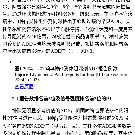
尔、阿替洛尔分别存在9个、6个、8个说明书未记载的阳性信
号。通过环状热图进行可视化分析，结果显示，在心脏器官疾
病中，4种β
受体阻滞剂同时检出了心动过缓的常见ADE，美
1
托洛尔和阿替洛尔还检出了心脏停搏、心源性休克和一度房室
传导阻滞的ADE信号，均被记载于药品说明书中。精神病类
中较多的ADE信号均未被说明书记载，如比索洛尔和阿替洛
尔检出实施自杀行为的ADE信号等，见图3。
图1
2004—2025年4种β1受体阻滞剂ADE报告例数
Figure 1.
Number of ADE reports for four β1-blockers from
2004 to 2025
查看原图
2.3 报告数排名前5位及信号强度排名前3位的PT
排除无明显参考价值的ADE，将同时符合算法条件的阳
性PT信号进行汇总，4种β
受体阻滞剂报告数排名前5位及强
1
度排名前3位的ADE信号见表2、表3。美托洛尔ADE报告数最
多的是妊娠过程中胎儿暴露、小样儿、房间隔缺损等，其中信