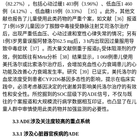
（82.27%），包括心动过缓1 403例（3.96%）、低血压1 460
例（4.12%）、低血糖119例（0.33%）［35］。此外，其他文
献也报告了儿童使用此类药物的严重个案，如文献［36］报道
了1例16岁儿童因沙丁胺醇中毒接受静脉注射艾司洛尔治疗
后，出现严重低血压、心动过速和室性心律失常的情况；另有
1例3岁男童误服阿替洛尔62.5 mg后，3 h内出现因过量服用导
致中毒症状［37］。而大量文献侧重于报道β
受体阻滞剂的疗
1
效，例如既往有Meta分析［38］结果显示，1 068例患儿使用
美托洛尔或比索洛尔治疗后，会增加充血性心力衰竭患儿的心
功能及改善心力衰竭发生率。研究［39］已证实，美托洛尔的
血浆浓度受到患者CYP2D6基因多态性的影响，提示在临床实
践中，必须考虑基因决定的代谢差异影响美托洛尔治疗的有效
性和安全性。所挖掘到的SOC层级下的ADE信号，不仅与既
往的个案报道和大规模流行病学数据相互印证，也凸显了在儿
童人群中审慎使用此类药物并加强监测的必要性。
3.3 ADE涉及关注度较高的重点系统
3.3.1 涉及心脏器官疾病的ADE