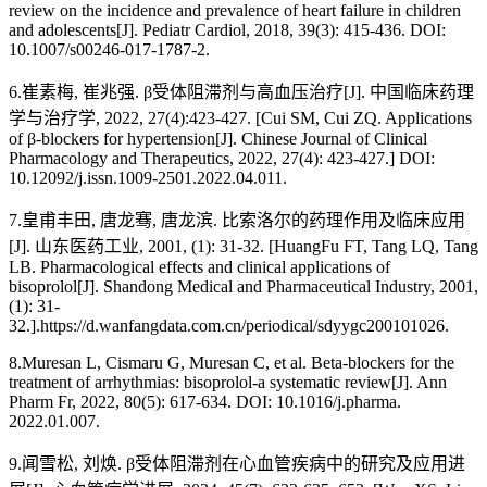
review on the incidence and prevalence of heart failure in children
and adolescents[J]. Pediatr Cardiol, 2018, 39(3): 415-436. DOI:
10.1007/s00246-017-1787-2.
6.崔素梅, 崔兆强. β受体阻滞剂与高血压治疗[J]. 中国临床药理
学与治疗学, 2022, 27(4):423-427. [Cui SM, Cui ZQ. Applications
of β-blockers for hypertension[J]. Chinese Journal of Clinical
Pharmacology and Therapeutics, 2022, 27(4): 423-427.] DOI:
10.12092/j.issn.1009-2501.2022.04.011.
7.皇甫丰田, 唐龙骞, 唐龙滨. 比索洛尔的药理作用及临床应用
[J]. 山东医药工业, 2001, (1): 31-32. [HuangFu FT, Tang LQ, Tang
LB. Pharmacological effects and clinical applications of
bisoprolol[J]. Shandong Medical and Pharmaceutical Industry, 2001,
(1): 31-
32.].https://d.wanfangdata.com.cn/periodical/sdyygc200101026.
8.Muresan L, Cismaru G, Muresan C, et al. Beta-blockers for the
treatment of arrhythmias: bisoprolol-a systematic review[J]. Ann
Pharm Fr, 2022, 80(5): 617-634. DOI: 10.1016/j.pharma.
2022.01.007.
9.闻雪松, 刘焕. β受体阻滞剂在心血管疾病中的研究及应用进