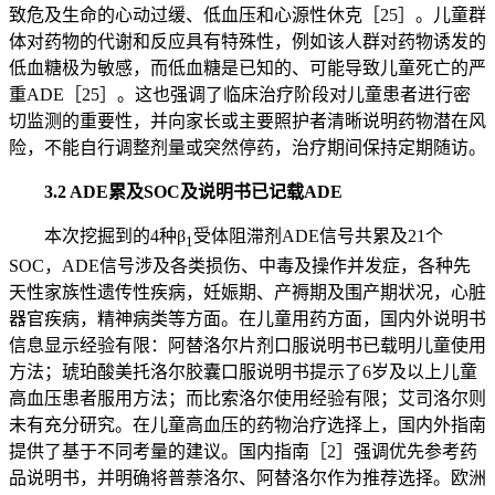
致危及生命的心动过缓、低血压和心源性休克［25］。儿童群
体对药物的代谢和反应具有特殊性，例如该人群对药物诱发的
低血糖极为敏感，而低血糖是已知的、可能导致儿童死亡的严
重ADE［25］。这也强调了临床治疗阶段对儿童患者进行密
切监测的重要性，并向家长或主要照护者清晰说明药物潜在风
险，不能自行调整剂量或突然停药，治疗期间保持定期随访。
3.2 ADE累及SOC及说明书已记载ADE
本次挖掘到的4种β
受体阻滞剂ADE信号共累及21个
1
SOC，ADE信号涉及各类损伤、中毒及操作并发症，各种先
天性家族性遗传性疾病，妊娠期、产褥期及围产期状况，心脏
器官疾病，精神病类等方面。在儿童用药方面，国内外说明书
信息显示经验有限：阿替洛尔片剂口服说明书已载明儿童使用
方法；琥珀酸美托洛尔胶囊口服说明书提示了6岁及以上儿童
高血压患者服用方法；而比索洛尔使用经验有限；艾司洛尔则
未有充分研究。在儿童高血压的药物治疗选择上，国内外指南
提供了基于不同考量的建议。国内指南［2］强调优先参考药
品说明书，并明确将普萘洛尔、阿替洛尔作为推荐选择。欧洲