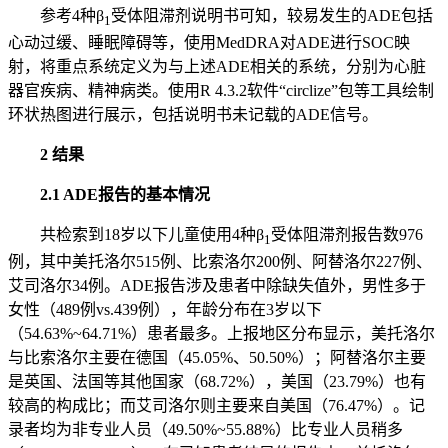
参考4种β
受体阻滞剂说明书可知，较易发生的ADE包括
1
心动过缓、睡眠障碍等，使用MedDRA对ADE进行SOC映
射，将重点系统定义为与上述ADE相关的系统，分别为心脏
器官疾病、精神病类。使用R 4.3.2软件“circlize”包等工具绘制
环状热图进行展示，包括说明书未记载的ADE信号。
2 结果
2.1 ADE报告的基本情况
共检索到18岁以下儿童使用4种β
受体阻滞剂报告数976
1
例，其中美托洛尔515例、比索洛尔200例、阿替洛尔227例、
艾司洛尔34例。ADE报告涉及患者中除缺失值外，男性多于
女性（489例vs.439例），年龄分布在3岁以下
（54.63%~64.71%）患者最多。上报地区分布显示，美托洛尔
与比索洛尔主要在德国（45.05%、50.50%）；阿替洛尔主要
是英国、法国等其他国家（68.72%），美国（23.79%）也有
较高的构成比；而艾司洛尔则主要来自美国（76.47%）。记
录者均为非专业人员（49.50%~55.88%）比专业人员稍多