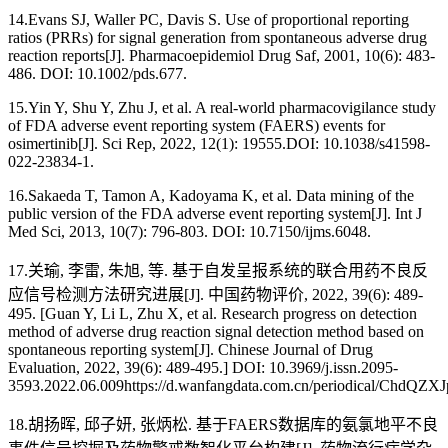
14.Evans SJ, Waller PC, Davis S. Use of proportional reporting
ratios (PRRs) for signal generation from spontaneous adverse drug
reaction reports[J]. Pharmacoepidemiol Drug Saf, 2001, 10(6): 483-
486. DOI: 10.1002/pds.677.
15.Yin Y, Shu Y, Zhu J, et al. A real-world pharmacovigilance study
of FDA adverse event reporting system (FAERS) events for
osimertinib[J]. Sci Rep, 2022, 12(1): 19555.DOI: 10.1038/s41598-
022-23834-1.
16.Sakaeda T, Tamon A, Kadoyama K, et al. Data mining of the
public version of the FDA adverse event reporting system[J]. Int J
Med Sci, 2013, 10(7): 796-803. DOI: 10.7150/ijms.6048.
17.关瑜, 李雷, 朱旭, 等. 基于自发呈报系统的联合用药不良反
应信号检测方法研究进展[J]. 中国药物评价, 2022, 39(6): 489-
495. [Guan Y, Li L, Zhu X, et al. Research progress on detection
method of adverse drug reaction signal detection method based on
spontaneous reporting system[J]. Chinese Journal of Drug
Evaluation, 2022, 39(6): 489-495.] DOI: 10.3969/j.issn.2095-
3593.2022.06.009https://d.wanfangdata.com.cn/periodical
18.胡扬晖, 邱子妍, 张炳松. 基于FAERS数据库的氨氯地平不良