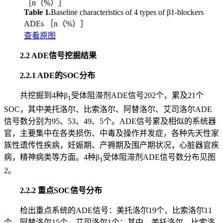
［n（%）］
Table 1.
Baseline characteristics of 4 types of β1-blockers
ADEs ［n（%）］
查看原图
2.2 ADE信号挖掘结果
2.2.1 ADE的SOC分布
共挖掘到4种β
受体阻滞剂ADE信号202个，累及21个
1
SOC，其中美托洛尔、比索洛尔、阿替洛尔、艾司洛尔ADE
信号数分别为95、53、49、5个。ADE信号累及相似的系统器
官，主要集中在各类损伤、中毒及操作并发症，各种先天性家
族性遗传性疾病，妊娠期、产褥期及围产期状况，心脏器官疾
病，精神病类等方面。4种β
受体阻滞剂ADE信号数分布见图
1
2。
2.2.2 重点SOC信号分布
检出重点系统的ADE信号：美托洛尔19个、比索洛尔11
个、阿替洛尔15个、艾司洛尔1个；其中，美托洛尔、比索洛