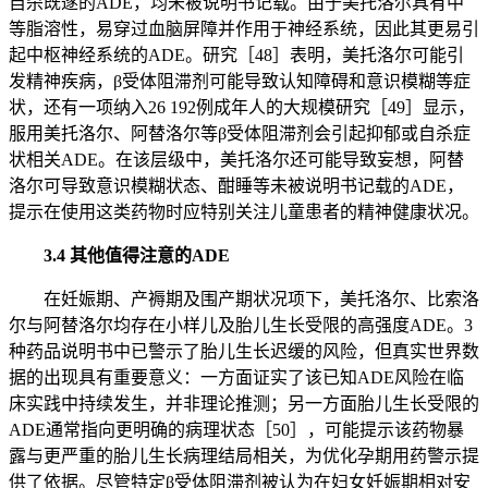
自杀既遂的ADE，均未被说明书记载。由于美托洛尔具有中
等脂溶性，易穿过血脑屏障并作用于神经系统，因此其更易引
起中枢神经系统的ADE。研究［48］表明，美托洛尔可能引
发精神疾病，β受体阻滞剂可能导致认知障碍和意识模糊等症
状，还有一项纳入26 192例成年人的大规模研究［49］显示，
服用美托洛尔、阿替洛尔等β受体阻滞剂会引起抑郁或自杀症
状相关ADE。在该层级中，美托洛尔还可能导致妄想，阿替
洛尔可导致意识模糊状态、酣睡等未被说明书记载的ADE，
提示在使用这类药物时应特别关注儿童患者的精神健康状况。
3.4 其他值得注意的ADE
在妊娠期、产褥期及围产期状况项下，美托洛尔、比索洛
尔与阿替洛尔均存在小样儿及胎儿生长受限的高强度ADE。3
种药品说明书中已警示了胎儿生长迟缓的风险，但真实世界数
据的出现具有重要意义：一方面证实了该已知ADE风险在临
床实践中持续发生，并非理论推测；另一方面胎儿生长受限的
ADE通常指向更明确的病理状态［50］，可能提示该药物暴
露与更严重的胎儿生长病理结局相关，为优化孕期用药警示提
供了依据。尽管特定β受体阻滞剂被认为在妇女妊娠期相对安