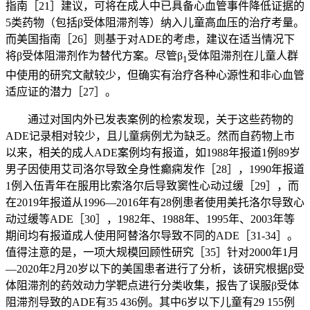
指南［21］建议，可将在成人中已具备心血管事件降低证据的
5类药物（包括β受体阻滞剂等）纳入儿童高血压的治疗考量。
而美国指南［26］则基于对ADE的考虑，建议在适当情况下
将β受体阻滞剂作为替代方案。尽管β
受体阻滞剂在儿童人群
1
中使用的研究文献较少，但确实有治疗各种心源性和非心血管
适应证的潜力［27］。
通过对国内外已发表案例的检索发现，关于这些药物的
ADE记录相对较少，且儿童病例尤为缺乏。然而自药物上市
以来，相关的成人ADE案例均有报道，如1988年报道1例89岁
男子因使用艾司洛尔导致全身性癫痫发作［28］，1990年报道
1例入伍青年在服用比索洛尔后导致窦性心动过缓［29］，而
在2019年报道从1996—2016年有28例患者使用美托洛尔导致心
动过缓等ADE［30］，1982年、1988年、1995年、2003年等
期间均有报道成人使用阿替洛尔导致不同的ADE［31-34］。
值得注意的是，一项大规模回顾性研究［35］针对2000年1月
—2020年2月20岁以下的美国患者进行了分析，该研究根据β受
体阻滞剂的药效动力学靶点进行分类收集，报告了误服β受体
阻滞剂导致的ADE有35 436例。其中6岁以下儿童有29 155例