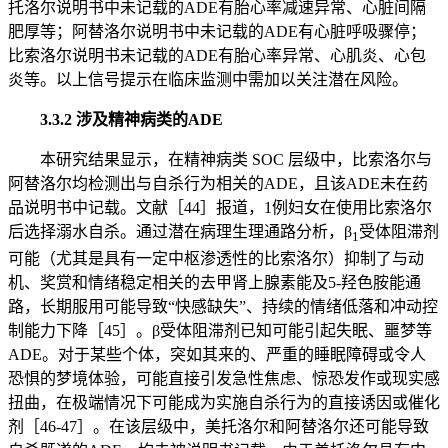
托洛尔说明书中未记载的ADE有胎心率减速异常、心脏间隔
肥厚等；阿替洛尔说明书中未记载的ADE有心脏呼吸骤停；
比索洛尔说明书未记载的ADE有胎心率异常、心肌炎、心包
炎等。以上信号提示在临床监测中需加以关注潜在风险。
3.3.2 涉及精神病类的ADE
本研究结果显示，在精神病类 SOC 层级中，比索洛尔与
阿替洛尔均检测出与自杀行为相关的ADE，且该ADE未在药
品说明书中记载。文献［44］报道，1例妇女在使用比索洛尔
后选择溺水自杀。通过潜在病理生理通路分析，β
受体阻滞剂
1
可能（尤其是具有一定中枢渗透性的比索洛尔）抑制了与动
机、奖赏和情绪稳定相关的去甲肾上腺素能及5-羟色胺能通
路，长期服用可能导致“快感缺失”、持续的情绪低落和冲动控
制能力下降［45］。β受体阻滞剂已知可能引起失眠、噩梦等
ADE。对于某些个体，突如其来的、严重的睡眠障碍或令人
恐惧的梦境体验，可能直接引发急性焦虑、惊恐发作或现实感
扭曲，在极端情况下可能成为实施自杀行为的直接诱因或催化
剂［46-47］。在该层级中，美托洛尔和阿替洛尔还可能导致