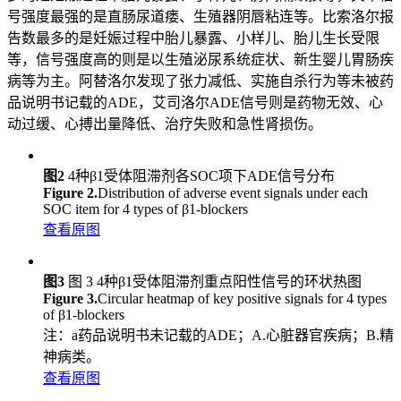
号强度最强的是直肠尿道瘘、生殖器阴唇粘连等。比索洛尔报
告数最多的是妊娠过程中胎儿暴露、小样儿、胎儿生长受限
等，信号强度高的则是以生殖泌尿系统症状、新生婴儿胃肠疾
病等为主。阿替洛尔发现了张力减低、实施自杀行为等未被药
品说明书记载的ADE，艾司洛尔ADE信号则是药物无效、心
动过缓、心搏出量降低、治疗失败和急性肾损伤。
图2
4种β1受体阻滞剂各SOC项下ADE信号分布
Figure 2.
Distribution of adverse event signals under each
SOC item for 4 types of β1-blockers
查看原图
图3
图 3 4种β1受体阻滞剂重点阳性信号的环状热图
Figure 3.
Circular heatmap of key positive signals for 4 types
of β1-blockers
注：a药品说明书未记载的ADE；A.心脏器官疾病；B.精
神病类。
查看原图