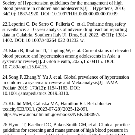
Society of Hypertension guidelines for the management of high
blood pressure in children and adolescents[J]. J Hypertens, 2016,
34(10): 1887-1920. DOI: 10.1097/HJH.0000000000001039.
22.Leporini C, De Sarro C, Palleria C, et al. Pediatric drug safety
surveillance: a 10-year analysis of adverse drug reaction reporting
data in Calabria, Southern Italy[J]. Drug Saf, 2022, 45(11): 1381-
1402. DOI: 10.1007/s40264-022-01232-w.
23.Islam B, Ibrahim TI, Tingting W, et al. Current status of elevated
blood pressure and hypertension among adolescents in Asia: a
systematic review[J]. J Glob Health, 2025,15: 04115. DOI:
10.7189/jogh.15.04115.
24.Song P, Zhang Y, Yu J, et al. Global prevalence of hypertension
in children: a systematic review and Meta-analysis[J]. JAMA
Pediatr, 2019, 173(12): 1154-1163. DOI:
10.1001/jamapediatrics.2019.3310.
25.Khalid MM, Galuska MA, Hamilton RJ. Beta-blocker
toxicity[EB/OL]. (2023-07-28)[2025-12-09].
https://www.ncbi.nlm.nih.gov/books/NBK448097/.
26.Flynn JT, Kaelber DC, Baker-Smith CM, et al. Clinical practice
guideline for screening and management of high blood pressure in