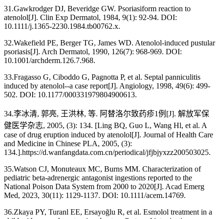
31.Gawkrodger DJ, Beveridge GW. Psoriasiform reaction to
atenolol[J]. Clin Exp Dermatol, 1984, 9(1): 92-94. DOI:
10.1111/j.1365-2230.1984.tb00762.x.
32.Wakefield PE, Berger TG, James WD. Atenolol-induced pustular
psoriasis[J]. Arch Dermatol, 1990, 126(7): 968-969. DOI:
10.1001/archderm.126.7.968.
33.Fragasso G, Ciboddo G, Pagnotta P, et al. Septal panniculitis
induced by atenolol--a case report[J]. Angiology, 1998, 49(6): 499-
502. DOI: 10.1177/000331979804900613.
34.李冰清, 郭亮, 王洪林, 等. 阿替洛尔致药疹1例[J]. 解放军保
健医学杂志, 2005, (3): 134. [Ling BQ, Guo L, Wang Hl, et al. A
case of drug eruption induced by atenolol[J]. Journal of Health Care
and Medicine in Chinese PLA, 2005, (3):
134.].https://d.wanfangdata.com.cn/periodical/jfjbjyxzz200503025.
35.Watson CJ, Monuteaux MC, Burns MM. Characterization of
pediatric beta-adrenergic antagonist ingestions reported to the
National Poison Data System from 2000 to 2020[J]. Acad Emerg
Med, 2023, 30(11): 1129-1137. DOI: 10.1111/acem.14769.
36.Zkaya PY, Turanl EE, Ersayoğlu R, et al. Esmolol treatment in a