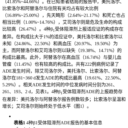
（41.85%~44.66%）。在已知患者结局的报告中，美托洛尔、
比索洛尔和阿替洛尔与住院有关均占有较大比例
（16.89%~25.00%），先天畸形（2.64%~21.17%）和死亡也占
相当比例（1.00%~14.76%），艾司洛尔则是危及生命的构成
比较高（26.47%）。4种β
受体阻滞剂上报适应证的构成存在
1
差异。在构成比大于1%的适应证中，美托洛尔和比索洛尔以
未知（24.86%、22.50%）和高血压（20.97%、19.50%）为
主，而阿替洛尔和艾司洛尔则以缺失（19.38%、14.71%）的
构成比最高。此外，阿替洛尔在高血压（16.74%）与婴儿血
管瘤（11.45%）也有较高的构成比。共有222例病例记录了
ADE发生时间，除艾司洛尔外，美托洛尔、比索洛尔、阿替
洛尔在181~360 d发生ADE的构成比最高（19.61%、22.50%、
5.29%）。相关ADE发生时间的中位发病时间分别为261、
261、193、2 d，见表1。4种β
受体阻滞剂ADE的上报趋势存
1
在差异：美托洛尔与阿替洛尔报告例数较多；比索洛尔呈温和
增长；艾司洛尔则始终处于低水平（图1）。
表格1
4种β1受体阻滞剂ADE报告的基本信息