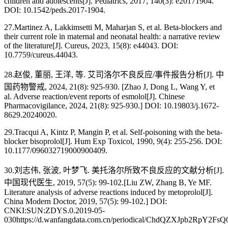
children and adolescents[J]. Pediatrics, 2017, 140(3): e20171904.
DOI: 10.1542/peds.2017-1904.
27.Martinez A, Lakkimsetti M, Maharjan S, et al. Beta-blockers and
their current role in maternal and neonatal health: a narrative review
of the literature[J]. Cureus, 2023, 15(8): e44043. DOI:
10.7759/cureus.44043.
28.赵俊, 董丽, 王洋, 等. 艾司洛尔不良反应/事件报告分析[J]. 中
国药物警戒, 2024, 21(8): 925-930. [Zhao J, Dong L, Wang Y, et
al. Adverse reaction/event reports of esmolol[J]. Chinese
Pharmacovigilance, 2024, 21(8): 925-930.] DOI: 10.19803/j.1672-
8629.20240020.
29.Tracqui A, Kintz P, Mangin P, et al. Self-poisoning with the beta-
blocker bisoprolol[J]. Hum Exp Toxicol, 1990, 9(4): 255-256. DOI:
10.1177/096032719000900409.
30.刘志伟, 张波, 叶梦飞. 美托洛尔所致不良反应的文献分析[J].
中国现代医生, 2019, 57(5): 99-102.[Liu ZW, Zhang B, Ye MF.
Literature analysis of adverse reactions induced by metoprolol[J].
China Modern Doctor, 2019, 57(5): 99-102.] DOI:
CNKI:SUN:ZDYS.0.2019-05-
030https://d.wanfangdata.com.cn/periodical/ChdQZXJpb2Rp