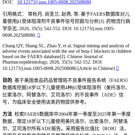
DOI：
10.12173/j.issn.1005-0698.202508080
引用格式：
常秋月, 尚圣兰, 赵燕, 等. 基于FAERS数据库对儿
童使用β1受体阻滞剂不良事件信号挖掘与分析[J]. 药物流行病
学杂志, 2026, 35(5): 542-552. DOI: 10.12173/j.issn.1005-
0698.202508080.

Chang QY, Shang SL, Zhao Y, et al. Signal mining and analysis of
adverse events associated with the use of beta-1 blockers in children
based on the FAERS database[J]. Chinese Journal of
Pharmacoepidemiology, 2026, 35(5): 542-552. DOI:
10.12173/j.issn.1005-0698.202508080.[Article in Chinese]

目的
基于美国食品药品管理局不良事件报告系统（FAERS）
数据库挖掘18岁以下儿童使用4种β1受体阻滞剂（美托洛尔、
比索洛尔、阿替洛尔、艾司洛尔）的不良事件（ADE）信
号，为临床安全使用该类药物提供参考。
方法
检索FAERS数据库中2004年第一季度至2025年第一季度
数据，限定18岁以下儿童使用美托洛尔、比索洛尔、阿替洛
尔、艾司洛尔所有ADE报告。采用报告比值比（ROR）法、