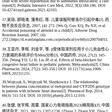
child with severe hypotension due to salbutamol intoxication: a case
report[J]. Pediatric Intensive Care Med, 2022, 9(3):184-186. DOI:
10.4274/cayd.galenos.2021.42103.
37.吴琼, 郭晓清, 蒲秀红, 等. 儿童误服阿替洛尔引起中毒[J]. 药
物不良反应杂志, 2007, (4): 272. [Wu Q, Guo XQ, Pu XH, et al.
Accidental poisoning of atenolol in a child[J]. Adverse Drug
Reaction Journal, 2007, (4):
272.].https://d.wanfangdata.com.cn/periodical/ywblfyzz200704011.
38.王亚丹, 李辉, 刘金平, 等. β受体阻滞剂应用于小儿充血性心
力衰竭的系统评价与Meta分析[J]. 中国药师, 2024, 27(2): 345-
356. [Wang YD, Li H, Liu JP, et al. Effects of beta-blockers for
congestive heart failure in pediatric patients: Meta-analysis[J]. China
Pharmacist, 2024, 27(2): 345-356.] DOI: 10.12173/j.issn.1008-
049X.202311231.
39.Wojtczak A, Wojtczak M, Skrętkowicz J. The relationship
between plasma concentration of metoprolol and CYP2D6 genotype
in patients with ischemic heart disease[J]. Pharmacol Rep, 2014,
66(3): 511-514. DOI: 10.1016/j.pharep.2013.12.010.
40.张健, 张宇辉, 周蕾. 国家心力衰竭指南2023(精简版)[J]. 中国
循环杂志, 2023, 38(12): 1207-1238. [Zhang J, Zhang YH, Zhou L.