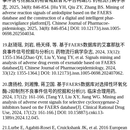
事件信号挖掘及药物警戒数智化平台构建[J]. 药物流行病学杂
志, 2025, 34(8): 846-854. [Hu YH, Qiu ZY, Zhang BS. Mining of
adverse reaction signals of amlodipine based on the FAERS
database and the construction of a digital and intelligent phar-
macovigilance platform[J]. Chinese Journal of Pharmacoe-
pidemiology, 2025, 34(8): 846-854.] DOI: 10.12173/j.issn.1005-
0698.202504034.
19.赵琦瑶, 刘岩, 杨天绎, 等. 基于FAERS数据库的艾塞那肽不
良事件信号挖掘与分析[J]. 药物流行病学杂志, 2024, 33(12):
1355-1364.[Zhao QY, Liu Y, Yang TY, et al. Signals mining and
analysis of adverse drug events of exenatide based on FAERS
database[J]. Chinese Journal of Pharmacoepidemiology, 2024,
33(12): 1355-1364.] DOI: 10.12173/j.issn.1005-0698.202407062.
20.唐扬检, 刘湘豫, 蒋卫国. 基于FAERS数据库对选择性环氧化
酶-2抑制剂不良事件信号的挖掘和分析[J]. 临床合理用药,
2024, 17(12): 161-166. [Tang YJ, Liu XY, Jiang WG. Mining and
analysis of adverse event signals for selective cyclooxygenase-2
inhibitors based on the FAERS database[J]. Clinical Rational Drug
Use, 2024, 17(12): 161-166.] DOI: 10.15887/j.cnki.13-
1389/r.2024.12.045.
21.Lurbe E, Agabiti-Rosei E, Cruickshank JK, et al. 2016 European