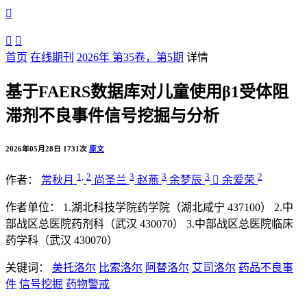



首页
在线期刊
2026年 第35卷，第5期
详情
基于FAERS数据库对儿童使用β1受体阻
滞剂不良事件信号挖掘与分析
2026年05月28日
1731次
原文
1,
2
3
3
3
2
作者：
常秋月
尚圣兰
赵燕
余梦辰

余爱荣
作者单位：
1.湖北科技学院药学院（湖北咸宁 437100）
2.中
部战区总医院药剂科（武汉 430070）
3.中部战区总医院临床
药学科（武汉 430070）
关键词：
美托洛尔
比索洛尔
阿替洛尔
艾司洛尔
药品不良事
件
信号挖掘
药物警戒