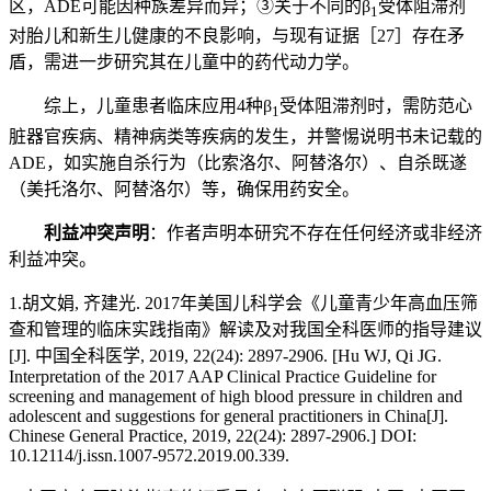
区，ADE可能因种族差异而异；③关于不同的β
受体阻滞剂
1
对胎儿和新生儿健康的不良影响，与现有证据［27］存在矛
盾，需进一步研究其在儿童中的药代动力学。
综上，儿童患者临床应用4种β
受体阻滞剂时，需防范心
1
脏器官疾病、精神病类等疾病的发生，并警惕说明书未记载的
ADE，如实施自杀行为（比索洛尔、阿替洛尔）、自杀既遂
（美托洛尔、阿替洛尔）等，确保用药安全。
利益冲突声明
：作者声明本研究不存在任何经济或非经济
利益冲突。
1.胡文娟, 齐建光. 2017年美国儿科学会《儿童青少年高血压筛
查和管理的临床实践指南》解读及对我国全科医师的指导建议
[J]. 中国全科医学, 2019, 22(24): 2897-2906. [Hu WJ, Qi JG.
Interpretation of the 2017 AAP Clinical Practice Guideline for
screening and management of high blood pressure in children and
adolescent and suggestions for general practitioners in China[J].
Chinese General Practice, 2019, 22(24): 2897-2906.] DOI:
10.12114/j.issn.1007-9572.2019.00.339.