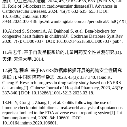
展[J]. 心血管病学进展, 2024, 45(7): 632-635, 653. [Wen XS, Liu
H. Role of β-blockers in cardiovascular diseases[J]. Advances in
Cardiovascular Diseases, 2024, 45(7): 632-635, 653.] DOI:
10.16806/j.cnki.issn.1004-
3934.2024.07.013https://d.wanfangdata.com.cn/periodical/
10.Alabed S, Sabouni A, Al Dakhoul S, et al. Beta-blockers for
congestive heart failure in children[J]. Cochrane Database Syst Rev,
2020, 7(7): CD007037. DOI: 10.1002/14651858.CD007037.pub4.
11.岳志华. 基于自发呈报系统的儿童用药安全性监测研究[D].
天津: 天津大学, 2014.
12.高鹍, 程峰. 基于FAERS数据库挖掘开展的药物安全性研究
进展[J]. 中国医院药学杂志, 2023, 43(3): 337-340. [Gao K,
Cheng F. Research progress in drug safety study based on FAERS
data-mining[J]. Chinese Journal of Hospital Pharmacy, 2023, 43(3):
337-340.] DOI: 10.13286/j.1001-5213.2023.03.18.
13.Hu Y, Gong J, Zhang L, et al. Colitis following the use of
immune checkpoint inhibitors: a real-world analysis of spontaneous
reports submitted to the FDA adverse event reporting system[J]. Int
Immunopharmacol, 2020, 84: 106601. DOI:
10.1016/j.intimp.2020.106601.