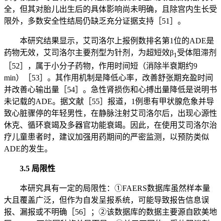
全，但其对胎儿出生后的具体影响尚未明确，且除宫内生长受
限外，多数安全性结局仍缺乏充分证据支持［51］。
本研究结果显示，艾司洛尔上报例数排名第1位的ADE是
药物无效，艾司洛尔主要剂型为针剂，为超短效β
受体阻滞剂
1
［52］，属于小分子药物，作用时间短（消除半衰期约9
min）［53］。其作用机制是降低心率，改善舒张期充盈时间
并改善心输出量［54］。急性肾损伤和心搏出量降低是说明书
未记载的ADE。据文献［55］报道，1例患有甲状腺危象并导
致心脏骤停的年轻男性，在静脉注射艾司洛尔后，出现心源性
休克、循环衰竭及多器官功能衰竭。因此，在使用艾司洛尔治
疗儿童患者时，建议加强用药期间的严密监测，以预防类似
ADE的发生。
3.5 局限性
本研究具有一定的局限性：①FAERS数据库虽然样本量
大且覆盖广泛，但作为自发呈报系统，可能导致报告信息误
报、漏报或不明确［56］；②该数据库的数据主要源自欧美地