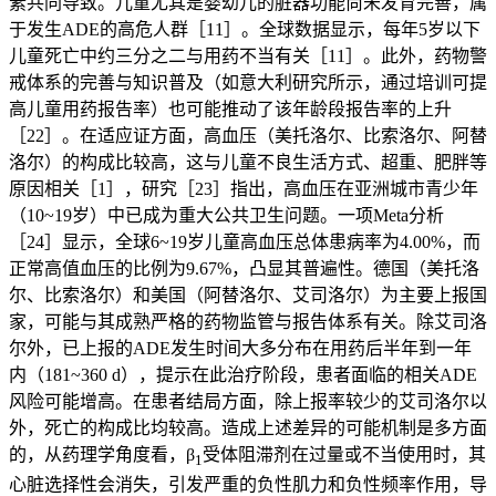
素共同导致。儿童尤其是婴幼儿的脏器功能尚未发育完善，属
于发生ADE的高危人群［11］。全球数据显示，每年5岁以下
儿童死亡中约三分之二与用药不当有关［11］。此外，药物警
戒体系的完善与知识普及（如意大利研究所示，通过培训可提
高儿童用药报告率）也可能推动了该年龄段报告率的上升
［22］。在适应证方面，高血压（美托洛尔、比索洛尔、阿替
洛尔）的构成比较高，这与儿童不良生活方式、超重、肥胖等
原因相关［1］，研究［23］指出，高血压在亚洲城市青少年
（10~19岁）中已成为重大公共卫生问题。一项Meta分析
［24］显示，全球6~19岁儿童高血压总体患病率为4.00%，而
正常高值血压的比例为9.67%，凸显其普遍性。德国（美托洛
尔、比索洛尔）和美国（阿替洛尔、艾司洛尔）为主要上报国
家，可能与其成熟严格的药物监管与报告体系有关。除艾司洛
尔外，已上报的ADE发生时间大多分布在用药后半年到一年
内（181~360 d），提示在此治疗阶段，患者面临的相关ADE
风险可能增高。在患者结局方面，除上报率较少的艾司洛尔以
外，死亡的构成比均较高。造成上述差异的可能机制是多方面
的，从药理学角度看，β
受体阻滞剂在过量或不当使用时，其
1
心脏选择性会消失，引发严重的负性肌力和负性频率作用，导