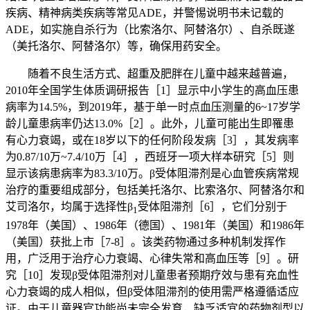
疾病、精神病类疾病等常见ADE，并警惕说明书未记载的
ADE，如实施自杀行为（比索洛尔、阿替洛尔）、自杀既遂
（美托洛尔、阿替洛尔）等，确保用药安全。
随着不良生活方式、超重及肥胖在儿童中越来越普遍，
2010年全国学生体质调研报告［1］显示中小学生的高血压患
病率为14.5%，到2019年，基于单一时点血压测量的6~17岁学
龄儿童患病率仍达13.0%［2］。此外，儿童可能出生即罹患
有心力衰竭，或在18岁以下的任何阶段发病［3］，其发病率
为0.87/10万~7.4/10万［4］，西班牙一项大样本研究［5］则
显示该病患病率为83.3/10万。β受体阻滞剂是心血管疾病常规
治疗的重要组成部分，包括美托洛尔、比索洛尔、阿替洛尔和
艾司洛尔，均属于选择性β
受体阻滞剂［6］，它们分别于
1
1978年（美国）、1986年（德国）、1981年（美国）和1986年
（美国）获批上市［7-8］。该类药物通过多种机制发挥作
用，广泛用于治疗心力衰竭、心律失常和高血压等［9］。研
究［10］发现β受体阻滞剂对儿童患者预期疗效与患有充血性
心力衰竭的成人相似，但β受体阻滞剂的使用需严格遵循适应
证。由于儿童器官功能尚未完全发育，缺乏适宜的药物剂型以