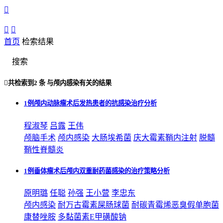



首页
检索结果
搜索

共检索到
2 条
与
颅内感染
有关的结果
1例颅内动脉瘤术后发热患者的抗感染治疗分析
程淑琴
吕露
王伟
颅脑手术
颅内感染
大肠埃希菌
庆大霉素鞘内注射
脱髓
鞘性脊髓炎
1例垂体瘤术后颅内双重耐药菌感染的治疗策略分析
原明璐
任聪
孙强
王小营
李忠东
颅内感染
耐万古霉素屎肠球菌
耐碳青霉烯恶臭假单胞菌
康替唑胺
多黏菌素E甲磺酸钠