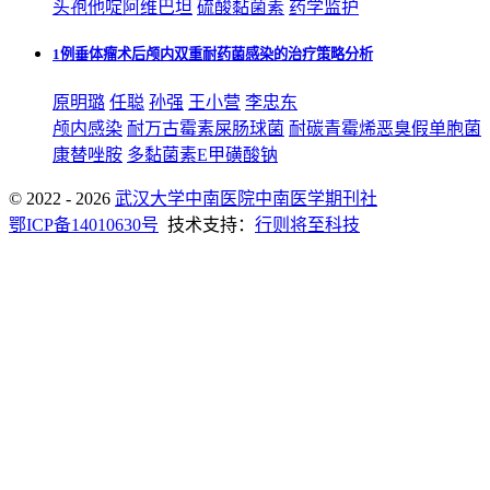
头孢他啶阿维巴坦
硫酸黏菌素
药学监护
1例垂体瘤术后颅内双重耐药菌感染的治疗策略分析
原明璐
任聪
孙强
王小营
李忠东
颅内感染
耐万古霉素屎肠球菌
耐碳青霉烯恶臭假单胞菌
康替唑胺
多黏菌素E甲磺酸钠
© 2022 - 2026
武汉大学中南医院中南医学期刊社
鄂ICP备14010630号
技术支持：
行则将至科技