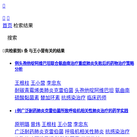



首页
检索结果
搜索

共检索到
3 条
与
王小营
有关的结果
例头孢他啶阿维巴坦联合氨曲南治疗重症肺炎失败后的药物治疗策略
分析
王根柱
王小营
李忠东
耐碳青霉烯类肺炎克雷伯菌
头孢他啶阿维巴坦
氨曲南
硫酸黏菌素
替加环素
抗感染治疗
临床药师
1例广泛耐药肺炎克雷伯菌所致呼吸机相关性肺炎治疗的药学实践
原明璐
曾炜
王根柱
王小营
李忠东
广泛耐药肺炎克雷伯菌
呼吸机相关性肺炎
抗感染治疗