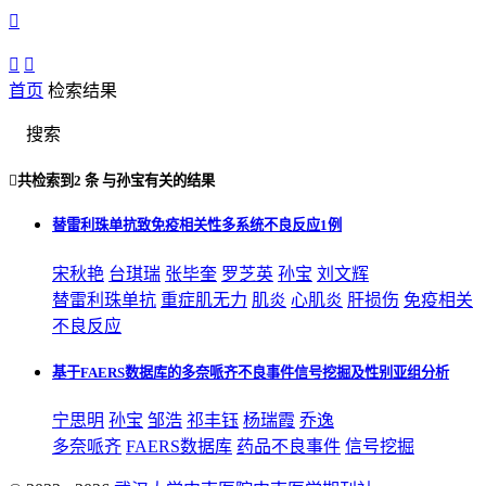



首页
检索结果
搜索

共检索到
2 条
与
孙宝
有关的结果
替雷利珠单抗致免疫相关性多系统不良反应1例
宋秋艳
台琪瑞
张毕奎
罗芝英
孙宝
刘文辉
替雷利珠单抗
重症肌无力
肌炎
心肌炎
肝损伤
免疫相关
不良反应
基于FAERS数据库的多奈哌齐不良事件信号挖掘及性别亚组分析
宁思明
孙宝
邹浩
祁丰钰
杨瑞霞
乔逸
多奈哌齐
FAERS数据库
药品不良事件
信号挖掘