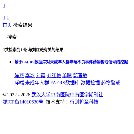



首页
检索结果
搜索

共检索到
1 条
与
刘红艳
有关的结果
基于FAERS数据库对未成年人群哮喘不良事件药物警戒信号的挖掘
陈燕
李冰
刘霞
刘红艳
单晴
郭晋敏
哮喘
未成年人群
FAERS数据库
数据挖掘
药物警戒
© 2022 - 2026
武汉大学中南医院中南医学期刊社
鄂ICP备14010630号
技术支持：
行则将至科技