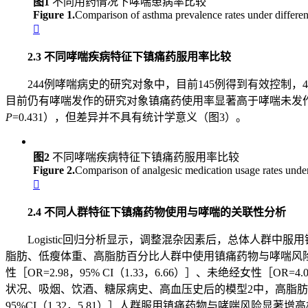
图1
不同用药情况下哮喘患病率比较
Figure 1.
Comparison of asthma prevalence rates under differe

2.3 不同哮喘疾病特征下镇痛药服用率比较
244例哮喘病史的研究对象中，目前145例得到有效控制
目前仍有哮喘发作的研究对象镇痛药使用率显著高于哮喘未发作者（9.
P
=0.431），但差异并不具有统计学意义（图3）。
图2
不同哮喘疾病特征下镇痛药服用率比较
Figure 2.
Comparison of analgesic medication usage rates under 

2.4 不同人群特征下镇痛药物使用与哮喘的关联性分析
Logistic回归分析显示，调整混杂因素后，总体人群中服用
脂肪、低瘦体重、高脂肪百分比人群中使用镇痛药物与哮喘风
性［OR=2.98，95% CI（1.33，6.66）］、未绝经女性
状况、吸烟、饮酒、糖尿病史、高血压史后的模型2中，高脂肪含量［OR=2
95%CI（1.32，5.81）］人群服用镇痛药物与哮喘风险显著增