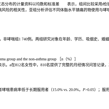
分析。符合正态分布的计量资料以均数和标准差
表示，组间比较采用
t
检
哮喘发病风险的相关性，亚组分析评估不同体脂水平镇痛药物使用与
29%），非哮喘组1 740例。两组研究对象在年龄、学历、吸烟史
e asthma group and the non-asthma group ［n（%）］
表示。a在812名女性中，810名提供了完整的月经情况问答记录
病率低于长期服用者（15.0% vs. 20.0%，
P
>0.05）