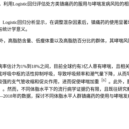
据，利用Logistic回归评估处方类镇痛药的服用与哮喘发病风
。Logistic回归分析显示，在调整混杂因素后，镇痛药的使用显著增加哮
有统计学意义。
外，高脂肪含量、低瘦体重以及高脂肪百分比的群体，其哮喘风
率估计为1%到18%之间，目前全球约有3亿人患有哮喘，且相
底呼吸中枢的活性抑制呼吸，导致呼吸频率和潮气量下降，从而
［6］
较强的支气管收缩和促炎作用，进而促使哮喘加重
。此外，
］
。然而，不同体脂水平下的流行病学证据仍有限，且既往研究
11—2018年的数据，探讨不同体脂水平人群镇痛药的使用与哮