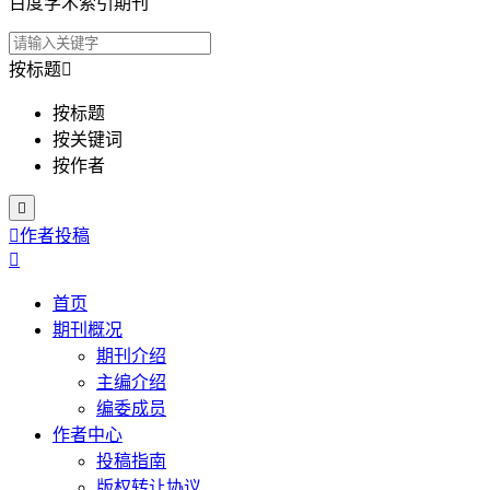
百度学术索引期刊
按标题

按标题
按关键词
按作者


作者投稿

首页
期刊概况
期刊介绍
主编介绍
编委成员
作者中心
投稿指南
版权转让协议