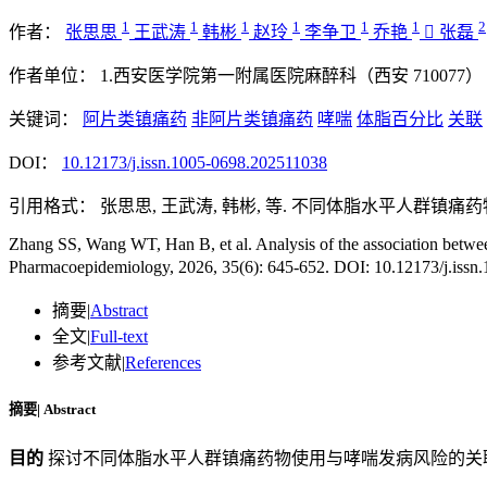
1
1
1
1
1
1
2
作者：
张思思
王武涛
韩彬
赵玲
李争卫
乔艳

张磊
作者单位：
1.西安医学院第一附属医院麻醉科（西安 710077）
关键词：
阿片类镇痛药
非阿片类镇痛药
哮喘
体脂百分比
关联
DOI：
10.12173/j.issn.1005-0698.202511038
引用格式：
张思思, 王武涛, 韩彬, 等. 不同体脂水平人群镇痛药物使
Zhang SS, Wang WT, Han B, et al. Analysis of the association betwee
Pharmacoepidemiology, 2026, 35(6): 645-652. DOI: 10.12173/j.issn.
摘要
|
Abstract
全文
|
Full-text
参考文献
|
References
摘要
|
Abstract
目的
探讨不同体脂水平人群镇痛药物使用与哮喘发病风险的关