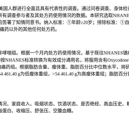
每年对美国人群进行全面且具有代表性的调查。通过问卷调查、身体
查参与者及其处方药使用情况的数据。本研究选取NHANES 20
签署了知情同意书。纳入标准：①年龄≥20岁；排除标准：①自
镇痛药以外的其他任何处方药。
哮喘组。根据一个月内处方药使用情况，基于既往NHANES
ES标准转换为有效成分通用名，将服用含有Oxycodone、Butalbital
镇痛药组。根据脂肪含量、瘦体重、脂肪百分比中位数水平，将研究对
54 461.40 g为低瘦体重组，>54 461.40 g为高瘦体重组；
情况、家庭收入、吸烟状态、饮酒状态、是否绝经、高血压史、
脂蛋白、收缩压、舒张压、空腹血糖。