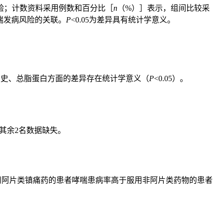
验；计数资料采用例数和百分比［
n
（%）］表示，组间比较采
哮喘发病风险的关联。
P
<0.05为差异具有统计学意义。
、婚姻史、总脂蛋白方面的差异存在统计学意义（
P
<0.05）。
，其余2名数据缺失。
；服用阿片类镇痛药的患者哮喘患病率高于服用非阿片类药物的患者