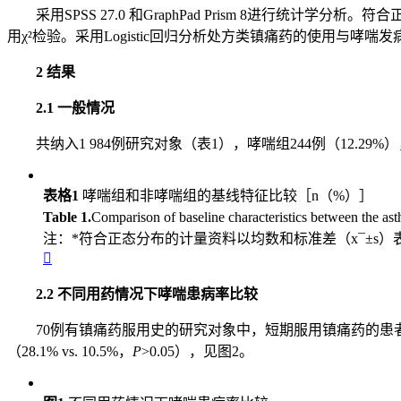
采用SPSS 27.0 和GraphPad Prism 8进行统计学
用χ²检验。采用Logistic回归分析处方类镇痛药的使用与
2 结果
2.1 一般情况
共纳入1 984例研究对象（表1），哮喘组244例（12.
表格1
哮喘组和非哮喘组的基线特征比较［n（%）］
Table 1.
Comparison of baseline characteristics between th
注：*符合正态分布的计量资料以均数和标准差（x¯±s）

2.2 不同用药情况下哮喘患病率比较
70例有镇痛药服用史的研究对象中，短期服用镇痛药的患者哮喘患
（28.1% vs. 10.5%，
P
>0.05），见图2。