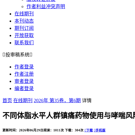
作者利益冲突声明
在线期刊
本刊动态
期刊订阅
开放获取
联系我们

投审稿系统

作者登录
作者注册
审者登录
编者登录
首页
在线期刊
2026年 第35卷，第6期
详情
不同体脂水平人群镇痛药物使用与哮喘风险
更新时间：2026年06月29日
阅读：1011次
下载：304次

下载

手机版