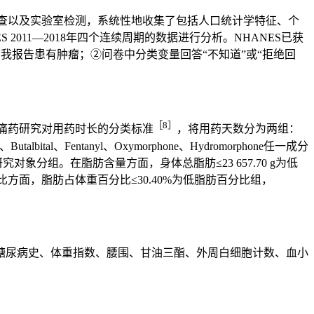
检查以及实验室检测，系统性地收集了包括人口统计学特征、个
11—2018年四个连续周期的数据进行分析。NHANES已获
我报告患有肿瘤；②问卷中分类变量回答“不知道”或“拒绝回
［8］
镇痛药研究对用药时长的分类标准
，将用药天数分为两组：
、Fentanyl、Oxymorphone、Hydromorphone任一成分
象分组。在脂肪含量方面，身体总脂肪≤23 657.70 g为低
脂肪百分比方面，脂肪占体重百分比≤30.40%为低脂肪百分比组，
糖尿病史、体重指数、腰围、甘油三酯、外周白细胞计数、血小