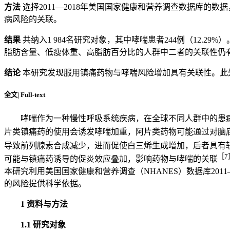
方法
选择2011—2018年美国国家健康和营养调查数据库的数
病风险的关联。
结果
共纳入1 984名研究对象，其中哮喘患者244例（12.29%）
脂肪含量、低瘦体重、高脂肪百分比的人群中二者的关联性仍
结论
本研究发现服用镇痛药物与哮喘风险增加具有关联性。此
全文
|
Full-text
哮喘作为一种慢性呼吸系统疾病，在全球不同人群中的患病
片类镇痛药的使用会诱发哮喘加重，阿片类药物可能通过对脑
导致前列腺素合成减少，进而促使白三烯生成增加，后者具有
［7
可能与镇痛药诱导的促炎效应叠加，影响药物与哮喘的关联
本研究利用美国国家健康和营养调查（NHANES）数据库20
的风险提供科学依据。
1 资料与方法
1.1 研究对象