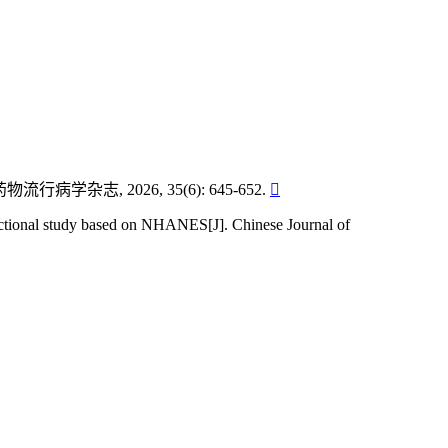
志, 2026, 35(6): 645-652.

sectional study based on NHANES[J]. Chinese Journal of