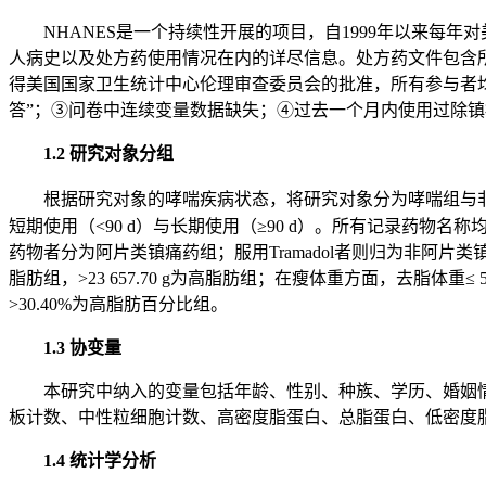
NHANES是一个持续性开展的项目，自1999年以来
人病史以及处方药使用情况在内的详尽信息。处方药文件包含所有调
得美国国家卫生统计中心伦理审查委员会的批准，所有参与者均
答”；③问卷中连续变量数据缺失；④过去一个月内使用过除
1.2 研究对象分组
根据研究对象的哮喘疾病状态，将研究对象分为哮喘组与非
短期使用（<90 d）与长期使用（≥90 d）。所有记录药物名称均按NHAN
药物者分为阿片类镇痛药组；服用Tramadol者则归为非阿片类
脂肪组，>23 657.70 g为高脂肪组；在瘦体重方面，去脂体重≤ 
>30.40%为高脂肪百分比组。
1.3 协变量
本研究中纳入的变量包括年龄、性别、种族、学历、婚姻
板计数、中性粒细胞计数、高密度脂蛋白、总脂蛋白、低密度
1.4 统计学分析