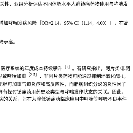
险的相关性，亚组分析评估不同体脂水平人群镇痛药物使用与哮喘发
喘发病风险［OR=2.14，95% CI（1.14，4.00）］，在高
险更高。
［1］
关医疗系统的年度成本持续攀升
。有研究指出，阿片类/非阿
［2-5］
导致哮喘加重
，非阿片类药物可能通过抑制环氧化酶-1，
肥胖可加重气道炎症和高反应性，而脂肪组织分泌的炎性因子
鲜有探讨镇痛药用药史及类型与哮喘发作状态的关联。因此，
喘发病的关系，旨在为降低镇痛药临床应用中哮喘等呼吸不良事件