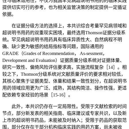
性与临床适用性，不仅为我国罕见病超说明书用药的临床实践
提供切实可行的参考，也为相关监管决策的制定提供一定循证
依据。
在证据分级方法的选择上，本共识综合考量罕见病领域和
超说明书用药的双重现实困境，最终选用Thomson证据分级系
统。罕见病超说明书用药具有临床异质性大、自然病程不明
确、缺少更为敏感的结局指标等问题，国际通用的
GRADE（Grades of Recommendation， As-sessment，
Development and Evaluation）证据质量分级系统对证据体量、
研究一致性、偏倚风险评估要求高，实施流程复杂［14］。相
较之下，Thomson分级系统对文献质量评价的要求相对较低，
其核心聚焦于证据类型、体量和结果一致性划分，在超说明书
用药领域应用更为广泛、成熟，其结构简洁、操作性强，更适
配依赖专家经验的场景［15-16］。
此外，本共识仍存在一定局限性。受限于文献检索的时间
节点，部分新发表的相关指南、临床建议或专家共识，以及新
上市的超说明书药品，未能被及时纳入；受限于药品的获取范
围，部分仅存在于部分机构临床实践的用药方案，尚未被收