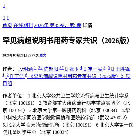



首页
在线期刊
2026年 第35卷，第5期
详情
罕见病超说明书用药专家共识（2026版）
2026年05月28日
2777次
原文
1,
2#
3#
4
3,
5
作者：
段玥涵
陈超阳

张玉

崔一民

王胜锋
1,
2
6

丁洁
《罕见病超说明书用药专家共识（2026版）》项
目组
作者单位：
1.北京大学公共卫生学院流行病与卫生统计学系
（北京 100191）
2.教育部重大疾病流行病学重点实验室（北
京 100191）
3.北京大学第一医院药剂科（北京100034）
4.华
中科技大学同济医学院附属协和医院药学部（武汉 430022）
5.北京大学临床药理研究所（北京 100191）
6.北京大学第一医
院儿童医学中心（北京 100034）