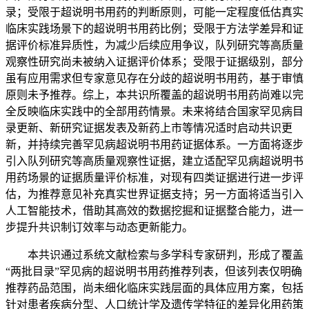
录；受限于超说明书用药的判断原则，可能一定程度低估真实
临床实践场景下的超说明书用药比例；受限于方法学差异和证
据评价标准异质性，为减少后续应用争议，队列研究等高质量
观察性研究尚未被纳入证据评价体系；受限于证据级别，部分
虽有应用需求但专家意见存在分歧的超说明书用药，基于审慎
原则未予推荐。综上，本共识所覆盖的超说明书用药尚难以完
全反映临床实践中的全部用药情景。未来将结合国家罕见病目
录更新、新研究证据发表及新药上市等情况适时启动共识更
新，并持续完善罕见病超说明书用药证据体系。一方面将逐步
引入队列研究等高质量观察性证据，建立适配罕见病超说明书
用药场景的证据质量评价标准，对现有四类证据进行进一步评
估，为推荐意见补充真实世界证据支持；另一方面将适当引入
人工智能技术，借助其高效的数据挖掘和证据整合能力，进一
步提升共识制订效率与动态更新能力。
本共识通过系统文献检索与多学科专家研判，形成了覆盖
“两批目录”罕见病的超说明书用药推荐列表，但该列表仅明确
推荐药品范围，尚未细化临床实践层面的具体应用方案，包括
针对患者疾病分型、人口统计学及遗传学特征的差异化用药策