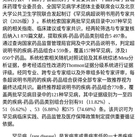
床药理专业委员会、全国罕见病学术团体主委联席会以及北京
大学公共卫生学院联合发起制订《罕见病超说明书用药专家共
识（2026版）》。系统检索国家两批罕见病目录中207种罕见
病的相关指南、临床建议或专家共识，经两轮筛选与专家复核
后纳入1 870篇文献，提取疾病-药品/药品类别组合5 497条。
通过查询国家药品监督管理局官网及中文药品说明书，判定超
说明书的疾病-药品组合4 559条，覆盖157种罕见病，涉及1
050个药品。系统检索相关随机对照试验及其系统综述/Meta分
析证据，参考经适应性改进的Thomson证据分级系统进行证据
评级。经同专业、跨专业专家组以及外审组多轮专家评审，每
条超说明书用药的疾病-药品组合获得全部专家一致推荐视为
最终达成共识。最终推荐超说明书的疾病-药品组合770条，覆
盖两批罕见病目录中的121种罕见病，其中证据级别为一至四
类的疾病-药品/药品类别组合分别有91（11.82%）、
51（6.62%）、53（6.88%）和575（74.68%）条。该共识可为
罕见病临床实践、药品监管及医疗保障政策制定提供重要循证
依据。
罕见病（rare disease）是发病率或患病率低的一大类疾病