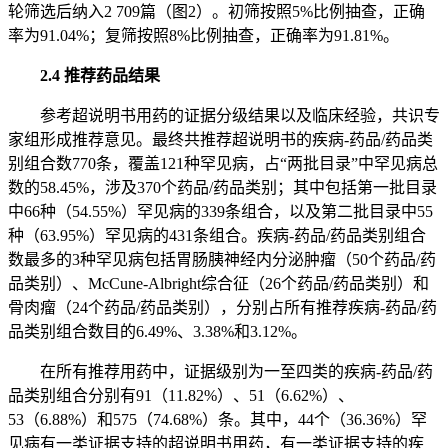
轮筛选后纳入2 709篇（图2）。初筛按照5%比例抽查，正确
率为91.04%；复筛按照8%比例抽查，正确率为91.81%。
2.4 推荐药品结果
参考超说明书用药的证据分级结果以及临床经验，共识专
家组形成推荐意见。最终共推荐超说明书的疾病-药品/药品类
别组合数770条，覆盖121种罕见病，占“两批目录”中罕见病总
数的58.45%，涉及370个药品/药品类别；其中包括第一批目录
中66种（54.55%）罕见病的339条组合，以及第二批目录中55
种（63.95%）罕见病的431条组合。疾病-药品/药品类别组合
数最多的3种罕见病包括胃肠胰神经内分泌肿瘤（50个药品/药
品类别）、McCune-Albright综合征（26个药品/药品类别）和
骨肉瘤（24个药品/药品类别），分别占所有推荐疾病-药品/药
品类别组合数目的6.49%、3.38%和3.12%。
在所有推荐用药中，证据级别为一至四类的疾病-药品/药
品类别组合分别有91（11.82%）、51（6.62%）、
53（6.88%）和575（74.68%）条。其中，44个（36.36%）罕
见病有一类证据支持的超说明书用药，有一类证据支持的疾