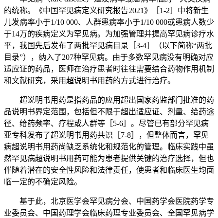
的统称。《中国罕见病定义研究报告2021》［1-2］中将新生
儿发病率小于1/10 000、人群患病率小于1/10 000或患病人数少
于14万的疾病定义为罕见病。为加强管理并提高罕见病诊疗水
平，我国先后发布了两批罕见病目录［3-4］（以下简称“两批
目录”），纳入了207种罕见病。由于多数罕见病没有明确对应
适应证的药品，医师在治疗患者时往往需要结合药物作用机制
和文献研究，采用超说明书用药的方式进行治疗。
超说明书用药是指药品的应用超出国家药监部门批准的药
品说明书界定范围，包括但不限于超出适应证、剂量、给药途
径、给药频率、疗程或人群等［5-6］。尽管已有部分罕见病
亚专科发布了超说明书用药共识［7-8］，但整体而言，罕见
病超说明书用药尚缺乏系统化和规范化的管理。临床实践中虽
然罕见病超说明书用药可能为患者提供关键的治疗选择，但也
伴随着潜在的安全性风险和法律责任，使患者和临床医生均面
临一定的不确定风险。
基于此，北京医学会罕见病分会、中国药学会医院药学专
业委员会、中国药理学会临床药理专业委员会、全国罕见病学