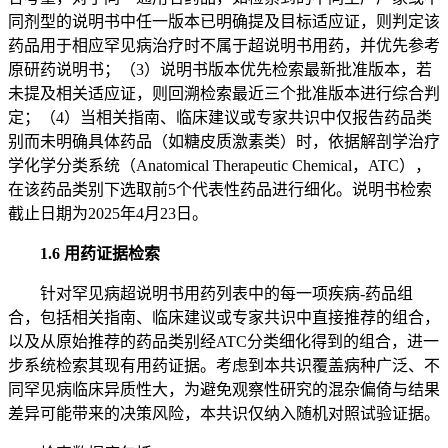
同剂型的说明书中任一版本已明确提及目标适应证，则判定该
药品用于相应罕见病治疗时不属于超说明书用药，并优先参考
原研药说明书；（3）说明书版本优先检索最新批准版本，若
未提及相关适应证，则回溯检索最近三个批准版本进行综合判
定；（4）当相关指南、临床建议或专家共识中仅报告药品类
别而未明确具体药品（如糖皮质激素类）时，依据解剖学治疗
学化学分类系统（Anatomical Therapeutic Chemical，ATC），
在该药品类别下选取前5个代表性药品进行细化。说明书检索
截止日期为2025年4月23日。
1.6 用药证据检索
针对罕见病超说明书用药列表中的每一项疾病-药品组
合，包括相关指南、临床建议或专家共识中直接推荐的组合，
以及从原始推荐的药品类别经ATC分类细化得到的组合，进一
步系统检索其现有用药证据。考虑到本共识覆盖病种广泛、不
同罕见病临床异质性大，为避免观察性研究的混杂偏倚与结果
差异可能带来的决策风险，本共识仅纳入随机对照试验证据。