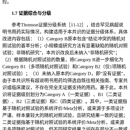
控。
1.7 证据综合与分级
参考Thomson证据分级系统［11-12］，结合罕见病超说
明书用药实际情况，构建适用于本共识的证据分级体系，具体
改进内容包括：（1）Category B原本包含“结论冲突的随机对
照试验的荟萃分析；小规模或研究方法有显著缺陷的随机对照
试验；非随机研究”，本共识改良后未纳入“非随机研究”；
（2）根据随机对照试验的数量，将Category B进一步细化为
Category B1（多项随机对照试验）和Category B2（仅1项随机
对照试验）；（3）未纳入原本的Category D，即“没有证据”，
由于本共识所有超说明书用药均筛选自既往相关指南、专家共
识或临床建议，不存在完全无证据支持的用药。基于此，本共
识将证据级别划分为Category A（一类证据）、B1（二类证
据）、B2（三类证据）和C（四类证据）。其中，一类证据指
基于随机对照试验的系统评价/Meta分析，或来源于多项设计
严谨、样本量较大的随机对照试验，且研究结果一致的证据；
二类证据指基于随机对照试验的系统评价/Meta分析，或来源
于多项随机对照试验，但不同研究结果之间存在部分不一致或