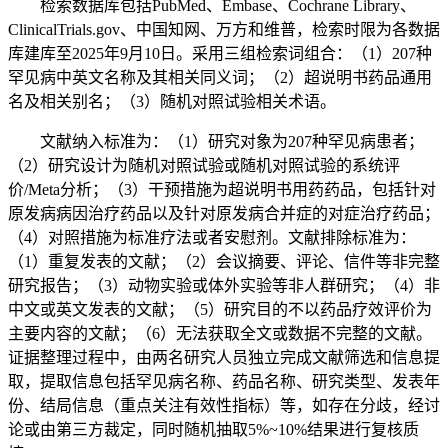
检索数据库包括PubMed、Embase、Cochrane Library、
ClinicalTrials.gov、中国知网、万方和维普，检索时限为各数据
库建库至2025年9月10日。采用三组检索词组合：（1）207种
罕见病中英文名称及其相关同义词；（2）超说明书药品通用
名及相关别名；（3）随机对照试验相关术语。
文献纳入标准为：（1）研究对象为207种罕见病患者；
（2）研究设计为随机对照试验或随机对照试验的系统评
价/Meta分析；（3）干预措施为超说明书用药药品，包括针对
原发病病因治疗药品以及针对原发病合并症的对症治疗药品；
（4）对照措施为标准疗法或者安慰剂。文献排除标准为：
（1）重复发表的文献；（2）会议摘要、评论、信件等非完整
研究报告；（3）动物实验或体外实验等非人群研究；（4）非
中文或英文发表的文献；（5）研究目的不以药品疗效评价为
主要内容的文献；（6）无法获取全文或数据不完整的文献。
证据整理过程中，由两名研究人员独立完成文献筛选和信息提
取，提取信息包括罕见病名称、药品名称、研究类型、发表年
份、结局信息（重点关注有效性指标）等，如存在分歧，经讨
论或由第三方裁定，同时随机抽取5%~10%结果进行复核质