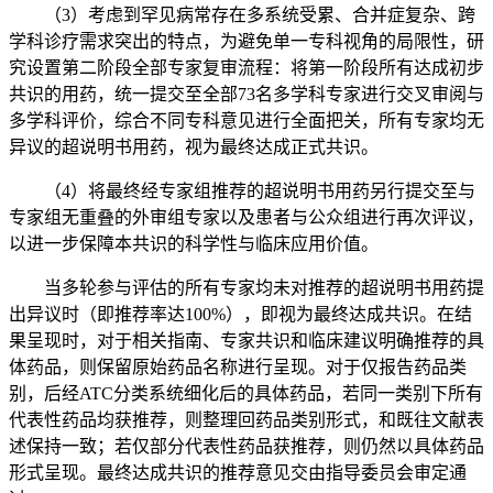
（3）考虑到罕见病常存在多系统受累、合并症复杂、跨
学科诊疗需求突出的特点，为避免单一专科视角的局限性，研
究设置第二阶段全部专家复审流程：将第一阶段所有达成初步
共识的用药，统一提交至全部73名多学科专家进行交叉审阅与
多学科评价，综合不同专科意见进行全面把关，所有专家均无
异议的超说明书用药，视为最终达成正式共识。
（4）将最终经专家组推荐的超说明书用药另行提交至与
专家组无重叠的外审组专家以及患者与公众组进行再次评议，
以进一步保障本共识的科学性与临床应用价值。
当多轮参与评估的所有专家均未对推荐的超说明书用药提
出异议时（即推荐率达100%），即视为最终达成共识。在结
果呈现时，对于相关指南、专家共识和临床建议明确推荐的具
体药品，则保留原始药品名称进行呈现。对于仅报告药品类
别，后经ATC分类系统细化后的具体药品，若同一类别下所有
代表性药品均获推荐，则整理回药品类别形式，和既往文献表
述保持一致；若仅部分代表性药品获推荐，则仍然以具体药品
形式呈现。最终达成共识的推荐意见交由指导委员会审定通