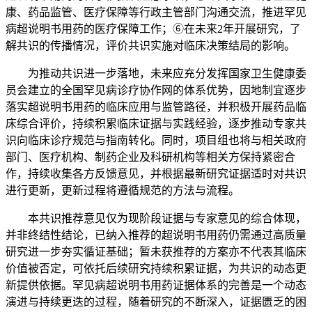
康、药品监管、医疗保障等行政主管部门沟通交流，推进罕见
病超说明书用药的医疗保障工作；⑥在未来2年开展研究，了
解共识的传播情况，评价共识实施对临床决策结局的影响。
为推动共识进一步落地，未来应充分发挥国家卫生健康委
员会建立的全国罕见病诊疗协作网的体系优势，因地制宜逐步
落实超说明书用药的临床应用与监管路径，并积极开展药品临
床综合评价，持续积累临床证据与实践经验，逐步推动专家共
识向临床诊疗规范与指南转化。同时，项目组也将与相关政府
部门、医疗机构、制药企业及科研机构等相关方保持紧密合
作，持续收集各方反馈意见，并根据最新研究证据适时对共识
进行更新，更新过程将遵循规范的方法与流程。
本共识推荐意见仅为现阶段证据与专家意见的综合体现，
并非终结性结论，已纳入推荐的超说明书用药仍需通过高质量
研究进一步夯实循证基础；暂未获推荐的方案亦不代表其临床
价值被否定，可依托后续研究持续积累证据，为共识的动态更
新提供依据。罕见病超说明书用药证据体系的完善是一个动态
演进与持续更迭的过程，随着研究的不断深入，证据匮乏的困