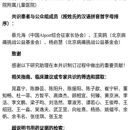
院附属儿童医院）
共识患者与公众组成员（按姓氏的汉语拼音首字母排
序）：
蔡元海（中国Alport综合征家长协会）、王奕鸥（北京病
痛挑战公益基金会）、杨启慧（北京病痛挑战公益基金会）
致谢
感谢以下研究助理在本共识制订过程中做出的重要贡献！
相关指南、临床建议或专家共识的筛选和提取：
晁嘉宁、陈静芸、陈阳升、陈振阳、陈子歆、崔宁轩、董
知畅、杜一菲、方智平、高焕杰、顾相宜、何臻、黄京洲、李
洁、李文鹏、梁子昀、刘浩然、覃淑芳、谭若心、王俊晔、王
绍冠、王一淼、吴逸夫、武芷昱、向祉熹、杨扬、姚韫岑、余
帆、余韦名、张佳琪、张玉龙
超说明书用药证据的检索：