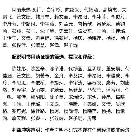
阿丽米热·买门、白宇杉、陈继来、代扬涵、高焕杰、关
鹏飞、管文婕、韩丹宁、赖文丽、李昂阳、李冰菲、李俊毅、
李彦蓉、李旖珂、李宇涛、刘孟元、鲁怡歆、吕延龙、苗钧
涵、彭翔、彭玉、沈子墨、史云轩、谭贤东、王涵、王佳璐、
王怡宁、文倩、熊昱婷、徐铉程、杨庆、杨晓茳、杨扬、杨子
墨、张俊佳、张淑慧、赵津、赵子琨
超说明书用药证据的筛选、提取和评级：
陈姝彤、陈昱辛、陈子诺、代扬涵、旦玥琛、董安晨、苟
佳涵、管文婕、胡馨予、金舟、李艾纯、李昂阳、李佳蒙、李
玲、李思思、李依桥、李旖珂、李宇涛、梁根农、廖芳、刘康
然、刘泽宇、龙丽雯、罗靖云、吕延龙、马莹莹、潘香润、任
一帆、邵佳、邵昭阳、沈子墨、宋瑞玲、宋玥、孙晶、谭曦
露、王涵、王佳璐、王文嘉、王晓昕、王鑫妍、文倩、吴欣
格、奚可妮、徐佳路、杨珂、杨尚博、杨晓茳、杨扬、杨紫
涵、詹天程、张睿一、张效端、赵子琨、周荣
利益冲突声明：
作者声明本研究不存在任何经济或非经济