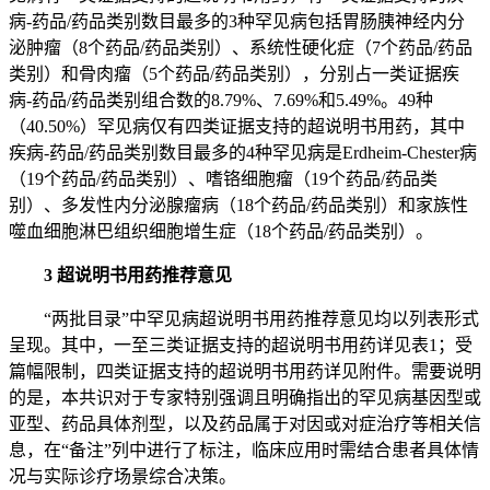
病-药品/药品类别数目最多的3种罕见病包括胃肠胰神经内分
泌肿瘤（8个药品/药品类别）、系统性硬化症（7个药品/药品
类别）和骨肉瘤（5个药品/药品类别），分别占一类证据疾
病-药品/药品类别组合数的8.79%、7.69%和5.49%。49种
（40.50%）罕见病仅有四类证据支持的超说明书用药，其中
疾病-药品/药品类别数目最多的4种罕见病是Erdheim-Chester病
（19个药品/药品类别）、嗜铬细胞瘤（19个药品/药品类
别）、多发性内分泌腺瘤病（18个药品/药品类别）和家族性
噬血细胞淋巴组织细胞增生症（18个药品/药品类别）。
3 超说明书用药推荐意见
“两批目录”中罕见病超说明书用药推荐意见均以列表形式
呈现。其中，一至三类证据支持的超说明书用药详见表1；受
篇幅限制，四类证据支持的超说明书用药详见附件。需要说明
的是，本共识对于专家特别强调且明确指出的罕见病基因型或
亚型、药品具体剂型，以及药品属于对因或对症治疗等相关信
息，在“备注”列中进行了标注，临床应用时需结合患者具体情
况与实际诊疗场景综合决策。