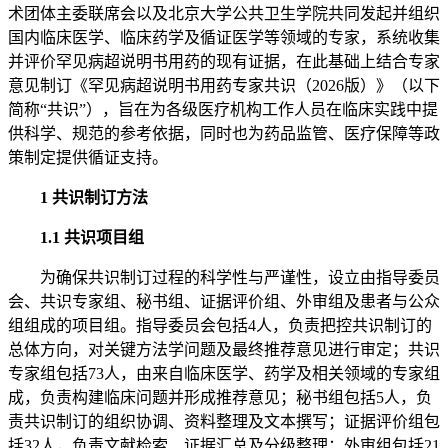
术团体主委联席会以及北京大学公共卫生学院共同发起并组织
国内临床医学、临床药学及循证医学等领域的专家，系统收集
并评价罕见病超说明书用药的现有证据，在此基础上结合专家
意见制订《罕见病超说明书用药专家共识（2026版）》（以下
简称“共识”），旨在为各级医疗机构工作人员在临床实践中提
供科学、规范的参考依据，同时也为药品监管、医疗保障等政
策制定提供循证支持。
1 共识制订方法
1.1 共识项目组
为确保共识制订过程的科学性与严谨性，设立由指导委员
会、共识专家组、秘书组、证据评价组、外审组及患者与公众
组组成的项目组。指导委员会包括4人，负责把控共识制订的
总体方向，对关键方法学问题及最终推荐意见进行审定；共识
专家组包括73人，由来自临床医学、药学及相关领域的专家组
成，负责构建临床问题并形成推荐意见；秘书组包括5人，负
责共识制订的组织协调、资料整理及文本撰写；证据评价组包
括32人，负责文献检索、证据汇总及分级整理；外审组包括21