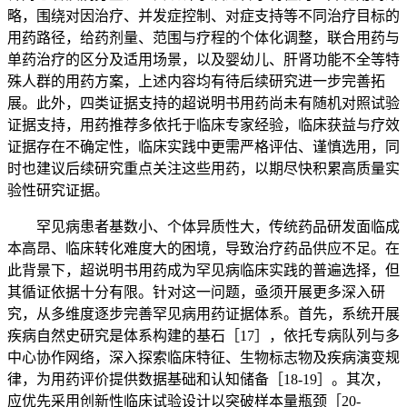
略，围绕对因治疗、并发症控制、对症支持等不同治疗目标的
用药路径，给药剂量、范围与疗程的个体化调整，联合用药与
单药治疗的区分及适用场景，以及婴幼儿、肝肾功能不全等特
殊人群的用药方案，上述内容均有待后续研究进一步完善拓
展。此外，四类证据支持的超说明书用药尚未有随机对照试验
证据支持，用药推荐多依托于临床专家经验，临床获益与疗效
证据存在不确定性，临床实践中更需严格评估、谨慎选用，同
时也建议后续研究重点关注这些用药，以期尽快积累高质量实
验性研究证据。
罕见病患者基数小、个体异质性大，传统药品研发面临成
本高昂、临床转化难度大的困境，导致治疗药品供应不足。在
此背景下，超说明书用药成为罕见病临床实践的普遍选择，但
其循证依据十分有限。针对这一问题，亟须开展更多深入研
究，从多维度逐步完善罕见病用药证据体系。首先，系统开展
疾病自然史研究是体系构建的基石［17］，依托专病队列与多
中心协作网络，深入探索临床特征、生物标志物及疾病演变规
律，为用药评价提供数据基础和认知储备［18-19］。其次，
应优先采用创新性临床试验设计以突破样本量瓶颈［20-