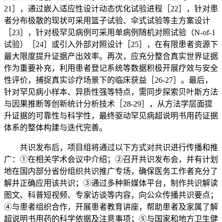
21］，通过嵌入适应性设计动态优化试验进程［22］，针对患
者分布极散的现状可采用篮子试验、伞式试验等主方案设计
［23］，针对极罕见病例可采用单病例随机对照试验（N-of-1
试验）［24］或引入外部对照设计［25］，在有限患者资源下
最大限度提升证据产出效率。再次，应充分整合真实世界证据
作为重要补充，利用患者登记系统等数据积极开展疗效与安全
性评价，捕捉真实诊疗场景下的临床获益［26-27］。最后，
针对罕见病小样本、异质性强等特点，需同步探索贝叶斯方法
与因果推断等创新统计分析技术［28-29］，从方法学层面提
升证据的可靠性与科学性，最终驱动罕见病超说明书用药证据
体系的整体构建与迭代完善。
共识发布后，项目组将通过以下方式对共识进行传播和推
广：①在相关学术会议中介绍；②召开共识发布会，并有计划
地在国内部分省份组织共识推广专场，确保医务工作者充分了
解并正确应用该共识；③通过多种新媒体平台，制作共识解读
图文、科普短视频、专家访谈等内容，向公众传播共识要点；
④与患者组织合作，开展患者教育讲座，帮助患者及家属了解
超说明书用药的科学依据及注意事项；⑤与国家和地方卫生健