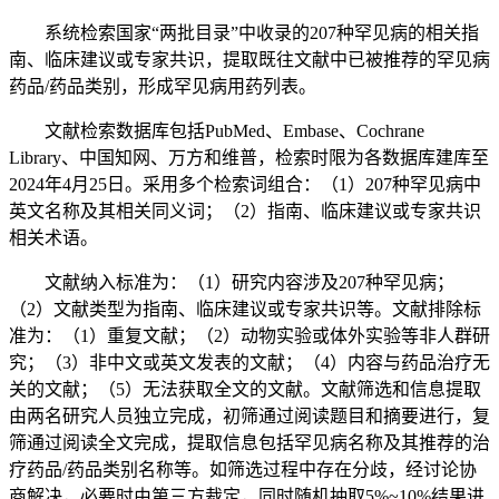
系统检索国家“两批目录”中收录的207种罕见病的相关指
南、临床建议或专家共识，提取既往文献中已被推荐的罕见病
药品/药品类别，形成罕见病用药列表。
文献检索数据库包括PubMed、Embase、Cochrane
Library、中国知网、万方和维普，检索时限为各数据库建库至
2024年4月25日。采用多个检索词组合：（1）207种罕见病中
英文名称及其相关同义词；（2）指南、临床建议或专家共识
相关术语。
文献纳入标准为：（1）研究内容涉及207种罕见病；
（2）文献类型为指南、临床建议或专家共识等。文献排除标
准为：（1）重复文献；（2）动物实验或体外实验等非人群研
究；（3）非中文或英文发表的文献；（4）内容与药品治疗无
关的文献；（5）无法获取全文的文献。文献筛选和信息提取
由两名研究人员独立完成，初筛通过阅读题目和摘要进行，复
筛通过阅读全文完成，提取信息包括罕见病名称及其推荐的治
疗药品/药品类别名称等。如筛选过程中存在分歧，经讨论协
商解决，必要时由第三方裁定，同时随机抽取5%~10%结果进