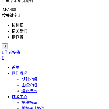
百度学术索引期刊
按关键字

按标题
按关键词
按作者


作者投稿

首页
期刊概况
期刊介绍
主编介绍
编委成员
作者中心
投稿指南
版权转让协议