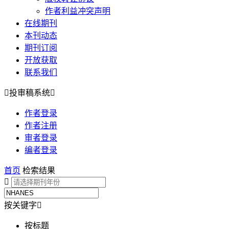
作者利益冲突声明
在线期刊
本刊动态
期刊订阅
开放获取
联系我们

投审稿系统

作者登录
作者注册
审者登录
编者登录
首页
检索结果

按关键字

按标题