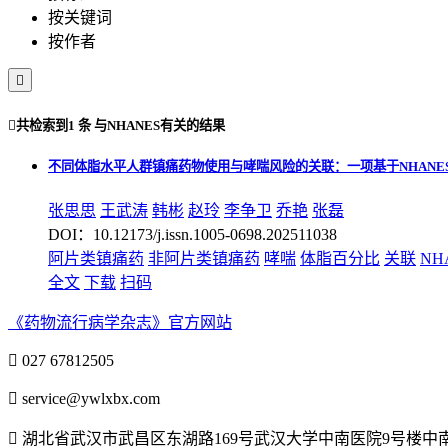
按关键词
按作者


共检索到
1 条
与
NHANES
有关的结果
不同体脂水平人群镇痛药物使用与哮喘风险的关联：一项基于NHANE
张思思
王武涛
韩彬
赵玲
李争卫
乔艳
张磊
DOI：10.12173/j.issn.1005-0698.202511038
阿片类镇痛药
非阿片类镇痛药
哮喘
体脂百分比
关联
NH
全文
下载
扫码
《药物流行病学杂志》官方网站

027 67812505

service@ywlxbx.com

湖北省武汉市武昌区东湖路169号武汉大学中南医院9号楼