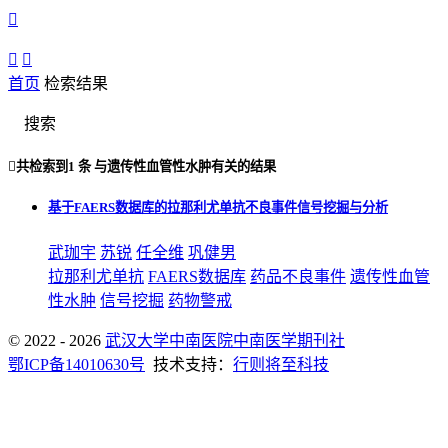



首页
检索结果
搜索

共检索到
1 条
与
遗传性血管性水肿
有关的结果
基于FAERS数据库的拉那利尤单抗不良事件信号挖掘与分析
武珈宇
苏锐
任全维
巩健男
拉那利尤单抗
FAERS数据库
药品不良事件
遗传性血管
性水肿
信号挖掘
药物警戒
© 2022 - 2026
武汉大学中南医院中南医学期刊社
鄂ICP备14010630号
技术支持：
行则将至科技