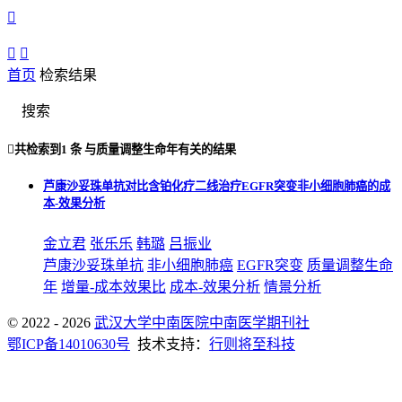



首页
检索结果
搜索

共检索到
1 条
与
质量调整生命年
有关的结果
芦康沙妥珠单抗对比含铂化疗二线治疗EGFR突变非小细胞肺癌的成
本-效果分析
金立君
张乐乐
韩璐
吕振业
芦康沙妥珠单抗
非小细胞肺癌
EGFR突变
质量调整生命
年
增量-成本效果比
成本-效果分析
情景分析
© 2022 - 2026
武汉大学中南医院中南医学期刊社
鄂ICP备14010630号
技术支持：
行则将至科技