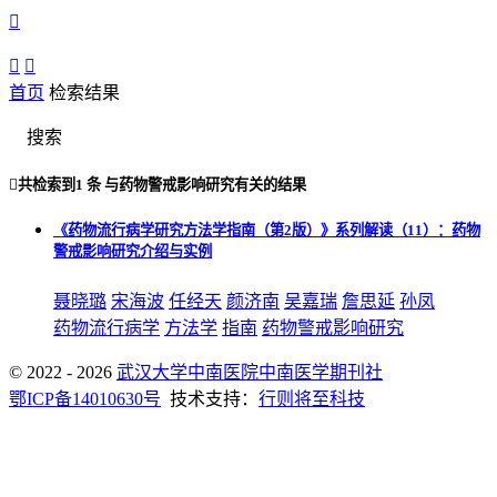



首页
检索结果
搜索

共检索到
1 条
与
药物警戒影响研究
有关的结果
《药物流行病学研究方法学指南（第2版）》系列解读（11）：药物
警戒影响研究介绍与实例
聂晓璐
宋海波
任经天
颜济南
吴嘉瑞
詹思延
孙凤
药物流行病学
方法学
指南
药物警戒影响研究
© 2022 - 2026
武汉大学中南医院中南医学期刊社
鄂ICP备14010630号
技术支持：
行则将至科技