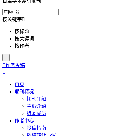
百度学术索引期刊
按关键字

按标题
按关键词
按作者


作者投稿

首页
期刊概况
期刊介绍
主编介绍
编委成员
作者中心
投稿指南
版权转让协议