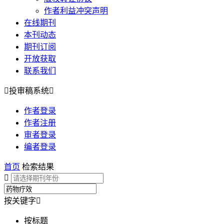
作者利益冲突声明
在线期刊
本刊动态
期刊订阅
开放获取
联系我们

投审稿系统

作者登录
作者注册
审者登录
编者登录
首页
检索结果

按关键字

按标题