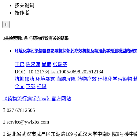
按关键词
按作者


共检索到
1 条
与
药物疗效
有关的结果
环境化学污染物暴露影响抗抑郁药疗效机制及精准药学预测模型的研
王培
陈婉滢
尚楠
张瑞芬
DOI：10.12173/j.issn.1005-0698.202512134
抗抑郁药
环境暴露
血脑屏障
药物疗效
环境化学污染物
全文
下载
扫码
《药物流行病学杂志》官方网站

027 67812505

service@ywlxbx.com

湖北省武汉市武昌区东湖路169号武汉大学中南医院9号楼