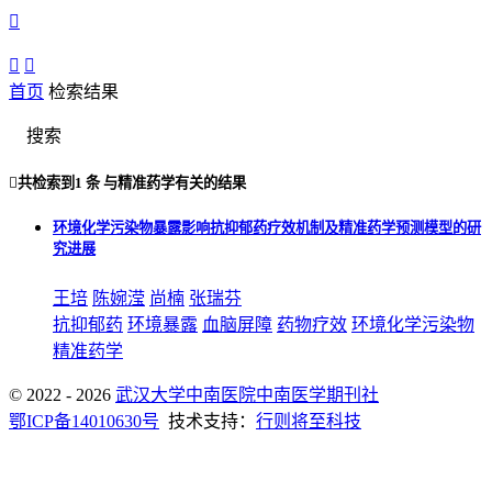



首页
检索结果
搜索

共检索到
1 条
与
精准药学
有关的结果
环境化学污染物暴露影响抗抑郁药疗效机制及精准药学预测模型的研
究进展
王培
陈婉滢
尚楠
张瑞芬
抗抑郁药
环境暴露
血脑屏障
药物疗效
环境化学污染物
精准药学
© 2022 - 2026
武汉大学中南医院中南医学期刊社
鄂ICP备14010630号
技术支持：
行则将至科技