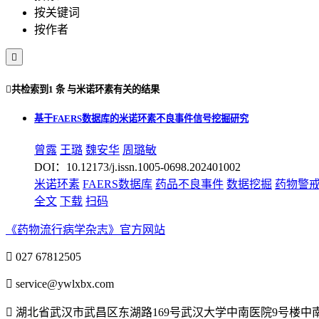
按关键词
按作者


共检索到
1 条
与
米诺环素
有关的结果
基于FAERS数据库的米诺环素不良事件信号挖掘研究
曾露
王璐
魏安华
周璐敏
DOI：10.12173/j.issn.1005-0698.202401002
米诺环素
FAERS数据库
药品不良事件
数据挖掘
药物警
全文
下载
扫码
《药物流行病学杂志》官方网站

027 67812505

service@ywlxbx.com

湖北省武汉市武昌区东湖路169号武汉大学中南医院9号楼