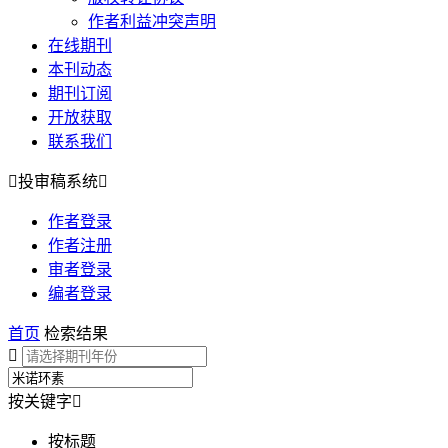
作者利益冲突声明
在线期刊
本刊动态
期刊订阅
开放获取
联系我们

投审稿系统

作者登录
作者注册
审者登录
编者登录
首页
检索结果

按关键字

按标题