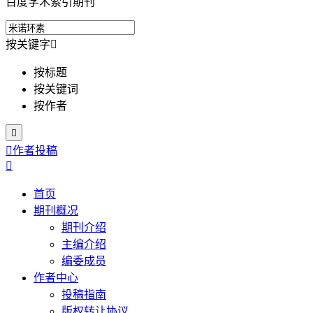
百度学术索引期刊
按关键字

按标题
按关键词
按作者


作者投稿

首页
期刊概况
期刊介绍
主编介绍
编委成员
作者中心
投稿指南
版权转让协议