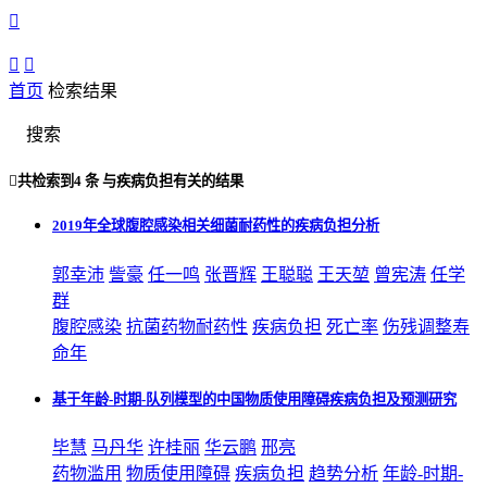



首页
检索结果
搜索

共检索到
4 条
与
疾病负担
有关的结果
2019年全球腹腔感染相关细菌耐药性的疾病负担分析
郭幸沛
訾豪
任一鸣
张晋辉
王聪聪
王天堃
曾宪涛
任学
群
腹腔感染
抗菌药物耐药性
疾病负担
死亡率
伤残调整寿
命年
基于年龄-时期-队列模型的中国物质使用障碍疾病负担及预测研究
毕慧
马丹华
许桂丽
华云鹏
邢亮
药物滥用
物质使用障碍
疾病负担
趋势分析
年龄-时期-