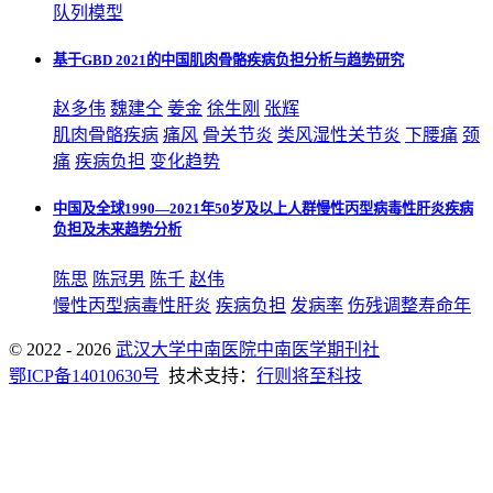
队列模型
基于GBD 2021的中国肌肉骨骼疾病负担分析与趋势研究
赵多伟
魏建仝
姜金
徐生刚
张辉
肌肉骨骼疾病
痛风
骨关节炎
类风湿性关节炎
下腰痛
颈
痛
疾病负担
变化趋势
中国及全球1990—2021年50岁及以上人群慢性丙型病毒性肝炎疾病
负担及未来趋势分析
陈思
陈冠男
陈千
赵伟
慢性丙型病毒性肝炎
疾病负担
发病率
伤残调整寿命年
© 2022 - 2026
武汉大学中南医院中南医学期刊社
鄂ICP备14010630号
技术支持：
行则将至科技