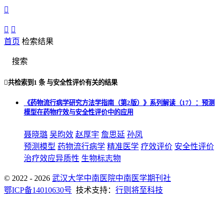



首页
检索结果
搜索

共检索到
1 条
与
安全性评价
有关的结果
《药物流行病学研究方法学指南（第2版）》系列解读（17）：预测
模型在药物疗效与安全性评价中的应用
聂晓璐
吴昀效
赵厚宇
詹思延
孙凤
预测模型
药物流行病学
精准医学
疗效评价
安全性评价
治疗效应异质性
生物标志物
© 2022 - 2026
武汉大学中南医院中南医学期刊社
鄂ICP备14010630号
技术支持：
行则将至科技