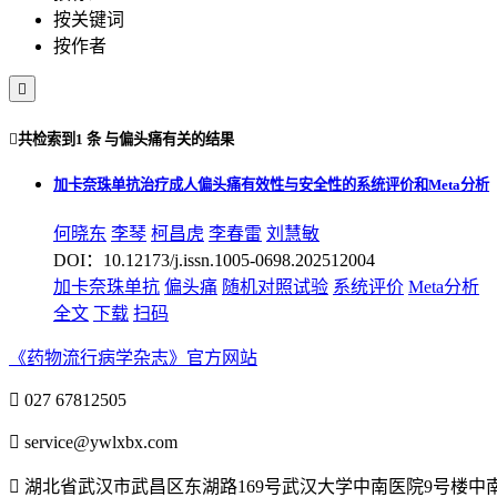
按关键词
按作者


共检索到
1 条
与
偏头痛
有关的结果
加卡奈珠单抗治疗成人偏头痛有效性与安全性的系统评价和Meta分析
何晓东
李琴
柯昌虎
李春雷
刘慧敏
DOI：10.12173/j.issn.1005-0698.202512004
加卡奈珠单抗
偏头痛
随机对照试验
系统评价
Meta分析
全文
下载
扫码
《药物流行病学杂志》官方网站

027 67812505

service@ywlxbx.com

湖北省武汉市武昌区东湖路169号武汉大学中南医院9号楼