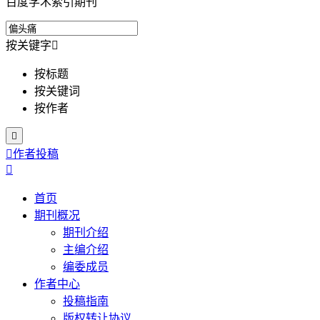
百度学术索引期刊
按关键字

按标题
按关键词
按作者


作者投稿

首页
期刊概况
期刊介绍
主编介绍
编委成员
作者中心
投稿指南
版权转让协议