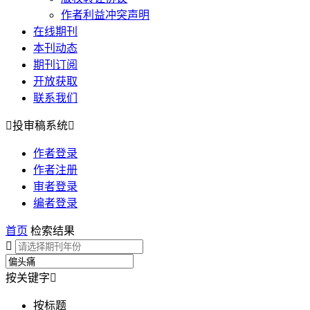
作者利益冲突声明
在线期刊
本刊动态
期刊订阅
开放获取
联系我们

投审稿系统

作者登录
作者注册
审者登录
编者登录
首页
检索结果

按关键字

按标题