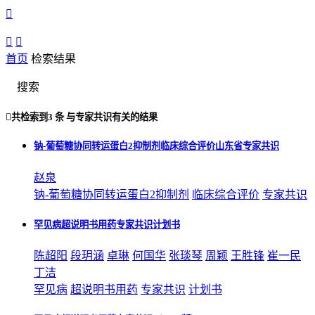



首页
检索结果
搜索

共检索到
3 条
与
专家共识
有关的结果
钠-葡萄糖协同转运蛋白2抑制剂临床综合评价山东省专家共识
赵泉
钠-葡萄糖协同转运蛋白2抑制剂
临床综合评价
专家共识
罕见病超说明书用药专家共识计划书
陈超阳
段玥涵
卓琳
何国华
张琰琴
周颖
王胜锋
崔一民
丁洁
罕见病
超说明书用药
专家共识
计划书