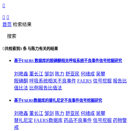



首页
检索结果
搜索

共检索到
3 条
与
陈力
有关的结果
基于FAERS 数据库的胺碘酮相关呼吸系统不良事件信号挖掘研究
刘艳鑫
董长江
邹剑
陈力
舒亚民
何绪成
吴攀
胺碘酮
呼吸系统相关不良事件
FAERS
信号挖掘
报告比
值比法
比例报告比值法
基于FAERS数据库的替扎尼定不良事件信号挖掘研究
刘艳鑫
董长江
邹剑
陈力
舒亚民
何绪成
吴攀
替扎尼定
FAERS数据库
药品不良事件
信号挖掘
药物警
戒