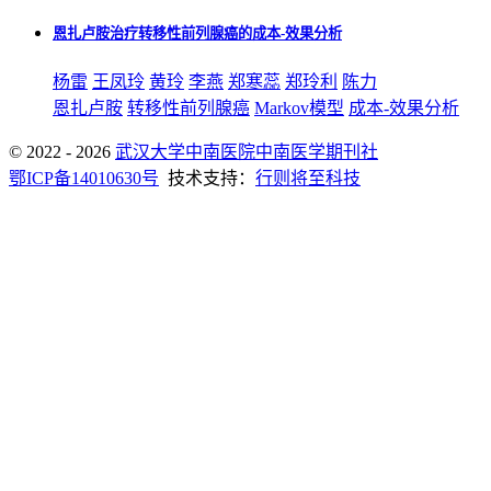
恩扎卢胺治疗转移性前列腺癌的成本-效果分析
杨雷
王凤玲
黄玲
李燕
郑寒蕊
郑玲利
陈力
恩扎卢胺
转移性前列腺癌
Markov模型
成本-效果分析
© 2022 - 2026
武汉大学中南医院中南医学期刊社
鄂ICP备14010630号
技术支持：
行则将至科技