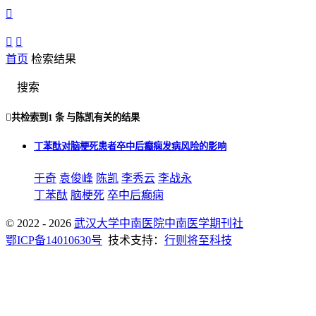



首页
检索结果
搜索

共检索到
1 条
与
陈凯
有关的结果
丁苯酞对脑梗死患者卒中后癫痫发病风险的影响
于奇
袁俊峰
陈凯
李秀云
李战永
丁苯酞
脑梗死
卒中后癫痫
© 2022 - 2026
武汉大学中南医院中南医学期刊社
鄂ICP备14010630号
技术支持：
行则将至科技