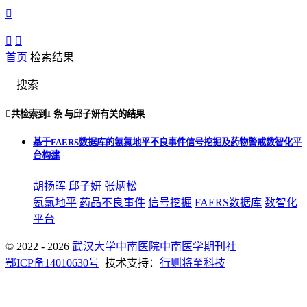



首页
检索结果
搜索

共检索到
1 条
与
邱子妍
有关的结果
基于FAERS数据库的氨氯地平不良事件信号挖掘及药物警戒数智化平
台构建
胡扬晖
邱子妍
张炳松
氨氯地平
药品不良事件
信号挖掘
FAERS数据库
数智化
平台
© 2022 - 2026
武汉大学中南医院中南医学期刊社
鄂ICP备14010630号
技术支持：
行则将至科技