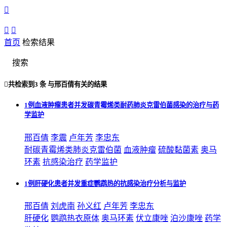



首页
检索结果
搜索

共检索到
3 条
与
邢百倩
有关的结果
1例血液肿瘤患者并发碳青霉烯类耐药肺炎克雷伯菌感染的治疗与药
学监护
邢百倩
李震
卢年芳
李忠东
耐碳青霉烯类肺炎克雷伯菌
血液肿瘤
硫酸黏菌素
奥马
环素
抗感染治疗
药学监护
1例肝硬化患者并发重症鹦鹉热的抗感染治疗分析与监护
邢百倩
刘虎南
孙义红
卢年芳
李忠东
肝硬化
鹦鹉热衣原体
奥马环素
伏立康唑
泊沙康唑
药学