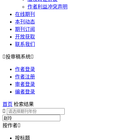
作者利益冲突声明
在线期刊
本刊动态
期刊订阅
开放获取
联系我们

投审稿系统

作者登录
作者注册
审者登录
编者登录
首页
检索结果

按作者

按标题