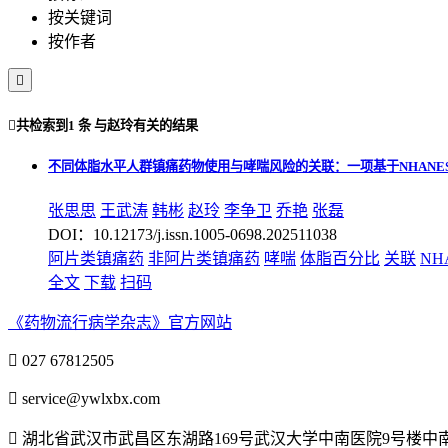
按关键词
按作者


共检索到
1 条
与
赵玲
有关的结果
不同体脂水平人群镇痛药物使用与哮喘风险的关联：一项基于NHANE
张思思
王武涛
韩彬
赵玲
李争卫
乔艳
张磊
DOI：10.12173/j.issn.1005-0698.202511038
阿片类镇痛药
非阿片类镇痛药
哮喘
体脂百分比
关联
NH
全文
下载
扫码
《药物流行病学杂志》官方网站

027 67812505

service@ywlxbx.com

湖北省武汉市武昌区东湖路169号武汉大学中南医院9号楼