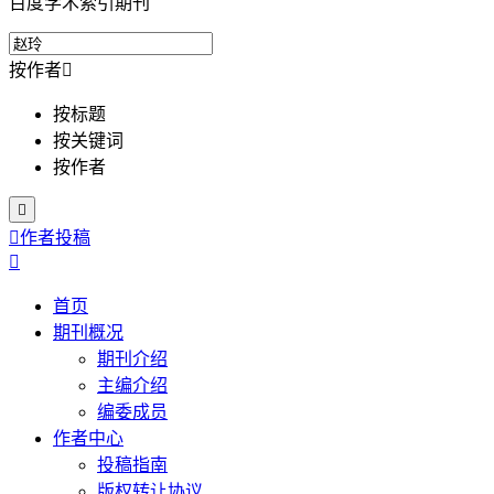
百度学术索引期刊
按作者

按标题
按关键词
按作者


作者投稿

首页
期刊概况
期刊介绍
主编介绍
编委成员
作者中心
投稿指南
版权转让协议