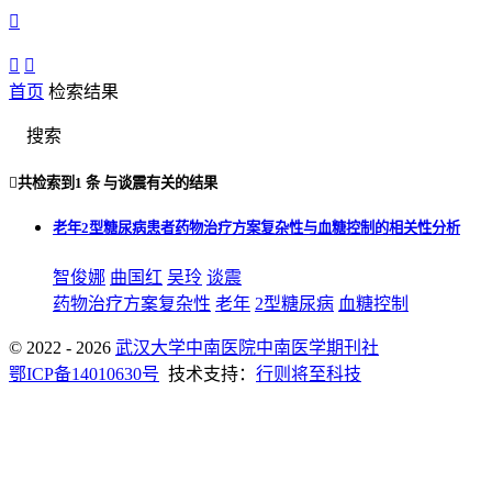



首页
检索结果
搜索

共检索到
1 条
与
谈震
有关的结果
老年2型糖尿病患者药物治疗方案复杂性与血糖控制的相关性分析
智俊娜
曲国红
吴玲
谈震
药物治疗方案复杂性
老年
2型糖尿病
血糖控制
© 2022 - 2026
武汉大学中南医院中南医学期刊社
鄂ICP备14010630号
技术支持：
行则将至科技