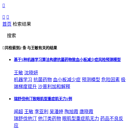



首页
检索结果
搜索

共检索到
2 条
与
王敏
有关的结果
基于5种机器学习算法构建抗菌药物致血小板减少症风险预测模型
王敏
沈晓妍
机器学习
抗菌药物
血小板减少症
预测模型
危险因素
极
端梯度提升
沙普利加和解释
瑞舒伐他汀致眼肌型重症肌无力1例
闻超
王敏
李亚利
吴潘婷
陶旭霞
唐晓霞
瑞舒伐他汀
他汀类药物
眼肌型重症肌无力
药品不良反
应