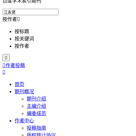
百度学术索引期刊
按作者

按标题
按关键词
按作者


作者投稿

首页
期刊概况
期刊介绍
主编介绍
编委成员
作者中心
投稿指南
版权转让协议