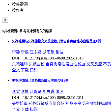
按关键词
按作者


共检索到
2 条
与
江永贤
有关的结果
头孢唑肟与头孢曲松交叉反应致儿童自身免疫性溶血性贫血1例
李雯
李根
江永贤
胡思琪
张波
DOI：10.12173/j.issn.1005-0698.202511010
头孢唑肟
头孢曲松
自身免疫性溶血性贫血
交叉反应
不良
全文
下载
扫码
美罗培南致儿童药物超敏反应综合征1例
李雯
李根
江永贤
胡思琪
张波
DOI：10.12173/j.issn.1005-0698.202512011
美罗培南
药物超敏反应综合征
药品不良反应
铜绿假单胞
全文
下载
扫码