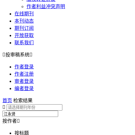
作者利益冲突声明
在线期刊
本刊动态
期刊订阅
开放获取
联系我们

投审稿系统

作者登录
作者注册
审者登录
编者登录
首页
检索结果

按作者

按标题