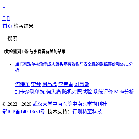



首页
检索结果
搜索

共检索到
1 条
与
李春雷
有关的结果
加卡奈珠单抗治疗成人偏头痛有效性与安全性的系统评价和Meta分
析
何晓东
李琴
柯昌虎
李春雷
刘慧敏
加卡奈珠单抗
偏头痛
随机对照试验
系统评价
Meta分析
© 2022 - 2026
武汉大学中南医院中南医学期刊社
鄂ICP备14010630号
技术支持：
行则将至科技