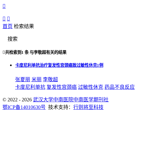



首页
检索结果
搜索

共检索到
1 条
与
李敬超
有关的结果
卡度尼利单抗治疗复发性宫颈癌致过敏性休克1例
张夏丽
米丽
李敬超
卡度尼利单抗
复发性宫颈癌
过敏性休克
药品不良反应
© 2022 - 2026
武汉大学中南医院中南医学期刊社
鄂ICP备14010630号
技术支持：
行则将至科技