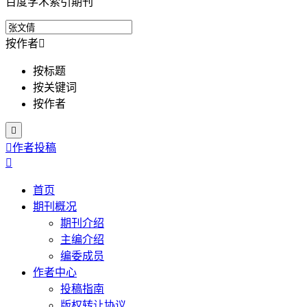
百度学术索引期刊
按作者

按标题
按关键词
按作者


作者投稿

首页
期刊概况
期刊介绍
主编介绍
编委成员
作者中心
投稿指南
版权转让协议