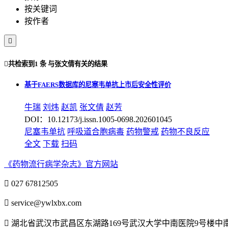
按关键词
按作者


共检索到
1 条
与
张文倩
有关的结果
基于FAERS数据库的尼塞韦单抗上市后安全性评价
牛瑞
刘炜
赵凯
张文倩
赵芳
DOI：10.12173/j.issn.1005-0698.202601045
尼塞韦单抗
呼吸道合胞病毒
药物警戒
药物不良反应
全文
下载
扫码
《药物流行病学杂志》官方网站

027 67812505

service@ywlxbx.com

湖北省武汉市武昌区东湖路169号武汉大学中南医院9号楼