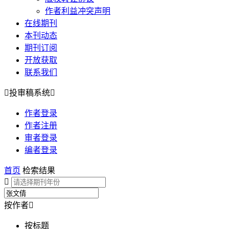
作者利益冲突声明
在线期刊
本刊动态
期刊订阅
开放获取
联系我们

投审稿系统

作者登录
作者注册
审者登录
编者登录
首页
检索结果

按作者

按标题