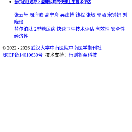
替尔泊肽治疗 2 型糖尿病的快速卫生技术评估
张云轩
周海峰
高宁舟
吴建博
钱程
张敏
郭涵
宋钟娟
刘
晓琰
替尔泊肽
2型糖尿病
快速卫生技术评估
有效性
安全性
经济性
© 2022 - 2026
武汉大学中南医院中南医学期刊社
鄂ICP备14010630号
技术支持：
行则将至科技