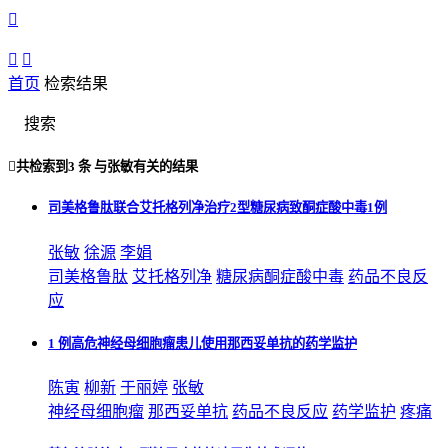



首页
检索结果
搜索

共检索到
3 条
与
张敏
有关的结果
司美格鲁肽联合艾托格列净治疗2型糖尿病致酮症酸中毒1例
张敏
徐源
李娟
司美格鲁肽
艾托格列净
糖尿病酮症酸中毒
药品不良反
应
1 例高危神经母细胞瘤患儿使用那西妥单抗的药学监护
陈寅
柳新
于丽婷
张敏
神经母细胞瘤
那西妥单抗
药品不良反应
药学监护
疼痛