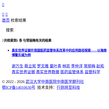



首页
检索结果
搜索

共检索到
1 条
与
常丽梅
有关的结果
真实世界证据在我国医药监管体系改革中的应用路径探索——以海南
博鳌乐城为例
谢万生
蔡立宪
罗文雅
童叶青
林凯
李仲洋
常丽梅
赵拓
真实世界证据
真实世界数据
医药监管体系
监管科学
© 2022 - 2026
武汉大学中南医院中南医学期刊社
鄂ICP备14010630号
技术支持：
行则将至科技