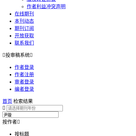
作者利益冲突声明
在线期刊
本刊动态
期刊订阅
开放获取
联系我们

投审稿系统

作者登录
作者注册
审者登录
编者登录
首页
检索结果

按作者

按标题