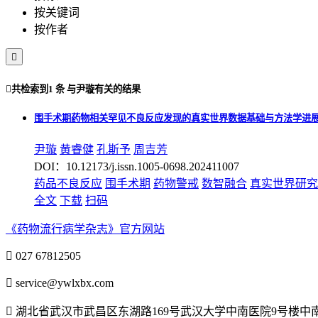
按关键词
按作者


共检索到
1 条
与
尹璇
有关的结果
围手术期药物相关罕见不良反应发现的真实世界数据基础与方法学进
尹璇
黄睿健
孔斯予
周吉芳
DOI：10.12173/j.issn.1005-0698.202411007
药品不良反应
围手术期
药物警戒
数智融合
真实世界研究
全文
下载
扫码
《药物流行病学杂志》官方网站

027 67812505

service@ywlxbx.com

湖北省武汉市武昌区东湖路169号武汉大学中南医院9号楼