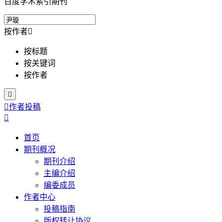
百度学术索引期刊
按作者

按标题
按关键词
按作者


作者投稿

首页
期刊概况
期刊介绍
主编介绍
编委成员
作者中心
投稿指南
版权转让协议