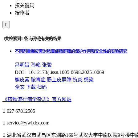
按关键词
按作者


共检索到
1 条
与
孙艳
有关的结果
不同剂量槲皮素对脓毒症肠屏障的保护作用和安全性的实验研究
冯明旨
孙艳
张骏
DOI：10.12173/j.issn.1005-0698.202510069
槲皮素
脓毒症
肠上皮屏障
抗炎
感染
全文
下载
扫码
《药物流行病学杂志》官方网站

027 67812505

service@ywlxbx.com

湖北省武汉市武昌区东湖路169号武汉大学中南医院9号楼