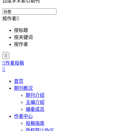
百度学术索引期刊
按作者

按标题
按关键词
按作者


作者投稿

首页
期刊概况
期刊介绍
主编介绍
编委成员
作者中心
投稿指南
版权转让协议