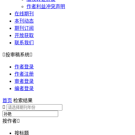
作者利益冲突声明
在线期刊
本刊动态
期刊订阅
开放获取
联系我们

投审稿系统

作者登录
作者注册
审者登录
编者登录
首页
检索结果

按作者

按标题