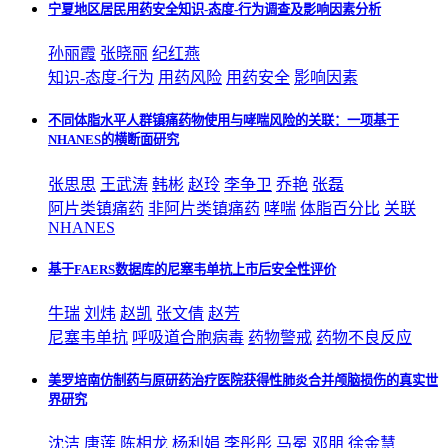
宁夏地区居民用药安全知识-态度-行为调查及影响因素分析
孙丽霞
张晓丽
纪红燕
知识-态度-行为
用药风险
用药安全
影响因素
不同体脂水平人群镇痛药物使用与哮喘风险的关联：一项基于
NHANES的横断面研究
张思思
王武涛
韩彬
赵玲
李争卫
乔艳
张磊
阿片类镇痛药
非阿片类镇痛药
哮喘
体脂百分比
关联
NHANES
基于FAERS数据库的尼塞韦单抗上市后安全性评价
牛瑞
刘炜
赵凯
张文倩
赵芳
尼塞韦单抗
呼吸道合胞病毒
药物警戒
药物不良反应
美罗培南仿制药与原研药治疗医院获得性肺炎合并颅脑损伤的真实世
界研究
沈洁
唐莲
陈相龙
杨利娟
李彤彤
马冕
邓朋
徐金慧