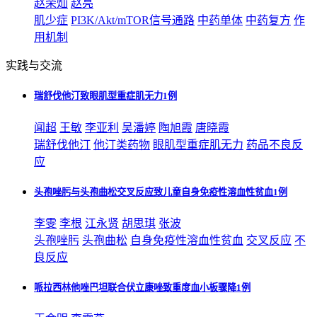
赵荣灿
赵亮
肌少症
PI3K/Akt/mTOR信号通路
中药单体
中药复方
作
用机制
实践与交流
瑞舒伐他汀致眼肌型重症肌无力1例
闻超
王敏
李亚利
吴潘婷
陶旭霞
唐晓霞
瑞舒伐他汀
他汀类药物
眼肌型重症肌无力
药品不良反
应
头孢唑肟与头孢曲松交叉反应致儿童自身免疫性溶血性贫血1例
李雯
李根
江永贤
胡思琪
张波
头孢唑肟
头孢曲松
自身免疫性溶血性贫血
交叉反应
不
良反应
哌拉西林他唑巴坦联合伏立康唑致重度血小板骤降1例