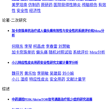
美罗培南
仿制药
原研药
医院获得性肺炎
颅脑损伤
有效
性
安全性
经济性
论著·二次研究
加卡奈珠单抗治疗成人偏头痛有效性与安全性的系统评价和Meta分
析
何晓东
李琴
柯昌虎
李春雷
刘慧敏
加卡奈珠单抗
偏头痛
随机对照试验
系统评价
Meta分析
小儿特应性皮炎用药安全性研究文献计量学分析
魏芬芳
黄乐怡
李丽敏
吴建茹
刘小瑜
小儿
湿疹
特应性皮炎
安全用药
文献计量学
综述
中药调控PI3K/Akt/mTOR信号通路治疗肌少症的研究进展