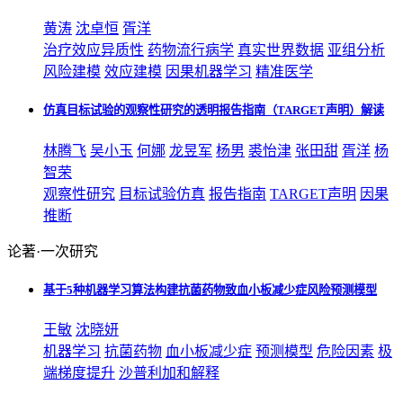
黄涛
沈卓恒
胥洋
治疗效应异质性
药物流行病学
真实世界数据
亚组分析
风险建模
效应建模
因果机器学习
精准医学
仿真目标试验的观察性研究的透明报告指南（TARGET声明）解读
林腾飞
吴小玉
何娜
龙昱军
杨男
裘怡津
张田甜
胥洋
杨
智荣
观察性研究
目标试验仿真
报告指南
TARGET声明
因果
推断
论著·一次研究
基于5种机器学习算法构建抗菌药物致血小板减少症风险预测模型
王敏
沈晓妍
机器学习
抗菌药物
血小板减少症
预测模型
危险因素
极
端梯度提升
沙普利加和解释